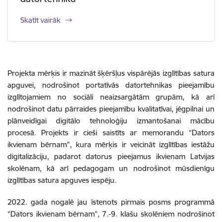
Skatīt vairāk
Projekta mērķis ir mazināt šķēršļus vispārējās izglītības satura
apguvei, nodrošinot portatīvās datortehnikas pieejamību
izglītojamiem no sociāli neaizsargātām grupām, kā arī
nodrošinot datu pārraides pieejamību kvalitatīvai, jēgpilnai un
plānveidīgai digitālo tehnoloģiju izmantošanai mācību
procesā. Projekts ir cieši saistīts ar memorandu “Dators
ikvienam bērnam”, kura mērķis ir veicināt izglītības iestāžu
digitalizāciju, padarot datorus pieejamus ikvienam Latvijas
skolēnam, kā arī pedagogam un nodrošinot mūsdienīgu
izglītības satura apguves iespēju.
2022. gada nogalē jau īstenots pirmais posms programmā
“Dators ikvienam bērnam”, 7.-9. klašu skolēniem nodrošinot