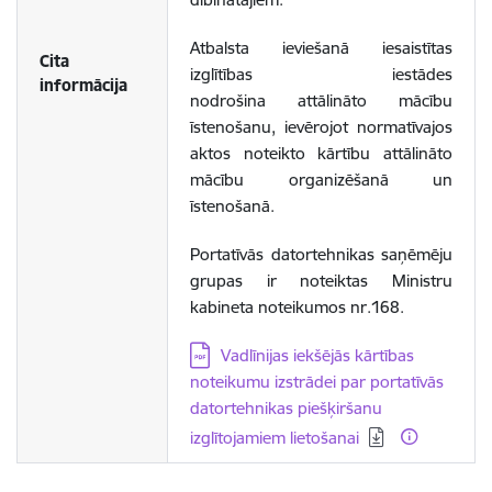
Atbalsta ieviešanā iesaistītas
Cita
izglītības iestādes
informācija
nodrošina attālināto mācību
īstenošanu, ievērojot normatīvajos
aktos noteikto kārtību attālināto
mācību organizēšanā un
īstenošanā.
Portatīvās datortehnikas saņēmēju
grupas ir noteiktas Ministru
kabineta noteikumos nr.168.
Lejupielādēt:
Vadlīnijas iekšējās kārtības
noteikumu izstrādei par portatīvās
datortehnikas piešķiršanu
izglītojamiem lietošanai