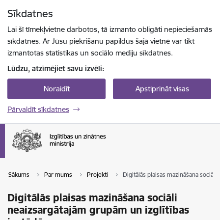
Pāriet uz lapas saturu
Sīkdatnes
Spied
lai meklētu
Enter
Lai šī tīmekļvietne darbotos, tā izmanto obligāti nepieciešamās
sīkdatnes. Ar Jūsu piekrišanu papildus šajā vietnē var tikt
izmantotas statistikas un sociālo mediju sīkdatnes.
Lūdzu, atzīmējiet savu izvēli:
Noraidīt
Apstiprināt visas
Pārvaldīt sīkdatnes
Sākums
Par mums
Projekti
Digitālās plaisas mazināšana sociāli
Digitālās plaisas mazināšana sociāli
neaizsargātajām grupām un izglītības