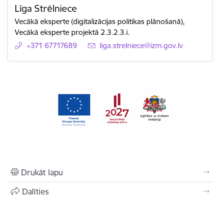
Līga Strēlniece
Vecākā eksperte (digitalizācijas politikas plānošanā),
Vecākā eksperte projektā 2.3.2.3.i.
+371 67717689
E-pasts:
liga.strelniece@izm.gov.lv
Drukāt lapu
Dalīties