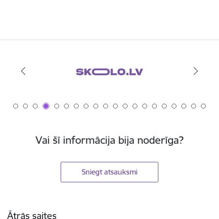
Vai šī informācija bija noderīga?
Sniegt atsauksmi
Kājene
Ātrās saites