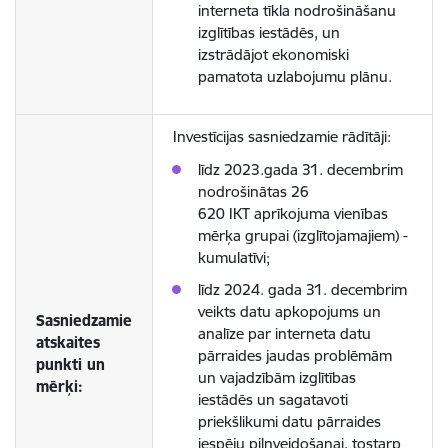
interneta tīkla nodrošināšanu
izglītības iestādēs, un
izstrādājot ekonomiski
pamatota uzlabojumu plānu.
Investīcijas sasniedzamie rādītāji:
līdz 2023.gada 31. decembrim
nodrošinātas 26
620 IKT aprīkojuma vienības
mērķa grupai (izglītojamajiem) -
kumulatīvi;
līdz 2024. gada 31. decembrim
veikts datu apkopojums un
Sasniedzamie
analīze par interneta datu
atskaites
pārraides jaudas problēmām
punkti un
un vajadzībām izglītības
mērķi:
iestādēs un sagatavoti
priekšlikumi datu pārraides
iespēju pilnveidošanai, tostarp