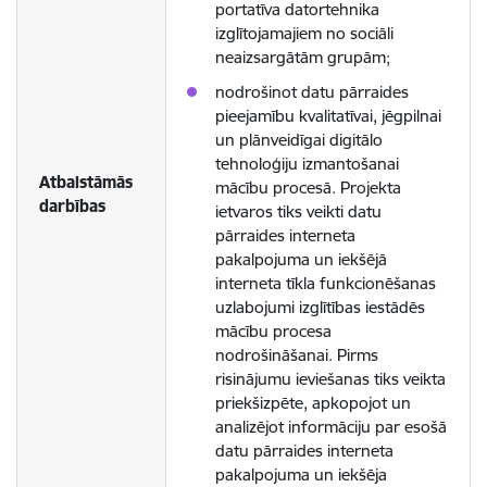
portatīva datortehnika
izglītojamajiem no sociāli
neaizsargātām grupām;
nodrošinot datu pārraides
pieejamību kvalitatīvai, jēgpilnai
un plānveidīgai digitālo
tehnoloģiju izmantošanai
Atbalstāmās
mācību procesā. Projekta
darbības
ietvaros tiks veikti datu
pārraides interneta
pakalpojuma un iekšējā
interneta tīkla funkcionēšanas
uzlabojumi izglītības iestādēs
mācību procesa
nodrošināšanai. Pirms
risinājumu ieviešanas tiks veikta
priekšizpēte, apkopojot un
analizējot informāciju par esošā
datu pārraides interneta
pakalpojuma un iekšēja