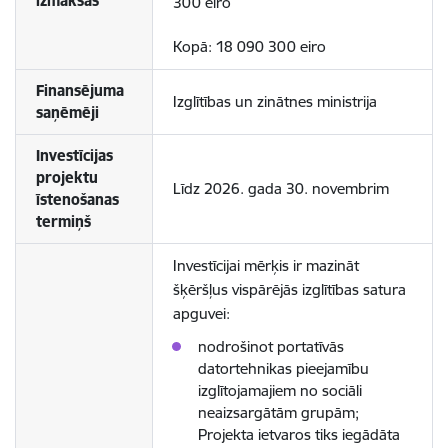
izmaksas
300 eiro
Kopā: 18 090 300 eiro
Finansējuma
Izglītības un zinātnes ministrija
saņēmēji
Investīcijas
projektu
Līdz 2026. gada 30. novembrim
īstenošanas
termiņš
Investīcijai mērķis ir mazināt
šķēršļus vispārējās izglītības satura
apguvei:
nodrošinot portatīvās
datortehnikas pieejamību
izglītojamajiem no sociāli
neaizsargātām grupām;
Projekta ietvaros tiks iegādāta