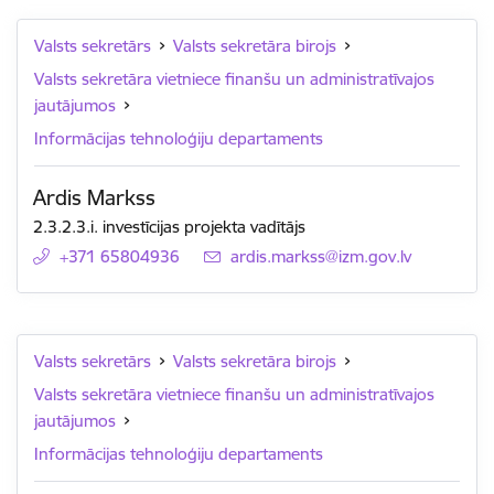
Valsts sekretārs
Valsts sekretāra birojs
Valsts sekretāra vietniece finanšu un administratīvajos
jautājumos
Informācijas tehnoloģiju departaments
Ardis Markss
2.3.2.3.i. investīcijas projekta vadītājs
+371 65804936
E-pasts:
ardis.markss@izm.gov.lv
Valsts sekretārs
Valsts sekretāra birojs
Valsts sekretāra vietniece finanšu un administratīvajos
jautājumos
Informācijas tehnoloģiju departaments