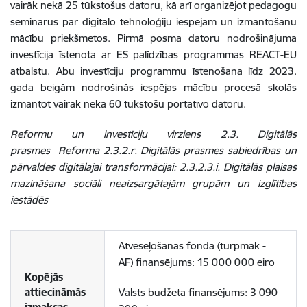
vairāk nekā 25 tūkstošus datoru, kā arī organizējot pedagogu
seminārus par digitālo tehnoloģiju iespējām un izmantošanu
mācību priekšmetos. Pirmā posma datoru nodrošinājuma
investīcija īstenota ar ES palīdzības programmas REACT-EU
atbalstu. Abu investīciju programmu īstenošana līdz 2023.
gada beigām nodrošinās iespējas mācību procesā skolās
izmantot vairāk nekā 60 tūkstošu portatīvo datoru.
Reformu un investīciju virziens 2.3. Digitālās
prasmes
Reforma 2.3.2.r. Digitālās prasmes sabiedrības un
pārvaldes digitālajai transformācijai: 2.3.2.3.i. Digitālās plaisas
mazināšana sociāli neaizsargātajām grupām un izglītības
iestādēs
Atveseļošanas fonda (turpmāk -
AF) finansējums: 15 000 000 eiro
Kopējās
attiecināmās
Valsts budžeta finansējums: 3 090