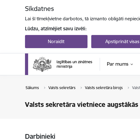
Pāriet uz lapas saturu
Sīkdatnes
Lai šī tīmekļvietne darbotos, tā izmanto obligāti nepiec
Lūdzu, atzīmējiet savu izvēli:
Noraidīt
Apstiprināt visas
Par mums
Sākums
Valsts sekretārs
Valsts sekretāra birojs
Vals
Valsts sekretāra vietniece augstākās i
Darbinieki