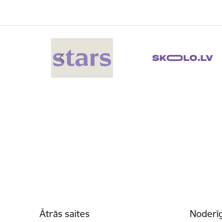
Kājene
Ātrās saites
Noderīg