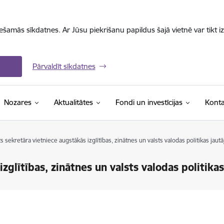
iešamās sīkdatnes. Ar Jūsu piekrišanu papildus šajā vietnē var tikt i
Pārvaldīt sīkdatnes
Nozares
Aktualitātes
Fondi un investīcijas
Konta
ts sekretāra vietniece augstākās izglītības, zinātnes un valsts valodas politikas jau
zglītības, zinātnes un valsts valodas politika