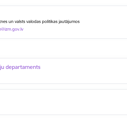
ātnes un valsts valodas politikas jautājumos
@izm.gov.lv
ciju departaments