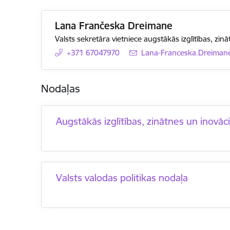
Lana Frančeska Dreimane
Valsts sekretāra vietniece augstākās izglītības, zin
+371 67047970
E-pasts:
Lana-Franceska.Dreimane
Nodaļas
Augstākās izglītības, zinātnes un inovā
Valsts valodas politikas nodaļa