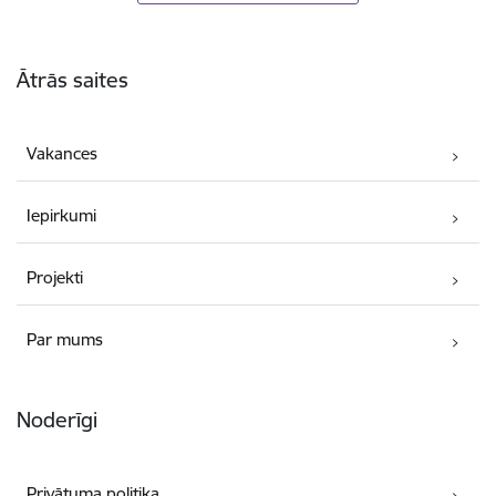
Kājene
Ātrās saites
Vakances
Iepirkumi
Projekti
Par mums
Noderīgi
Privātuma politika