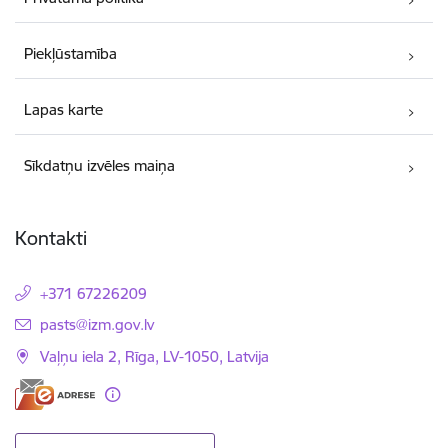
Piekļūstamība
Lapas karte
Sīkdatņu izvēles maiņa
Kontakti
+371 67226209
E-pasts:
pasts@izm.gov.lv
Vaļņu iela 2, Rīga, LV-1050, Latvija