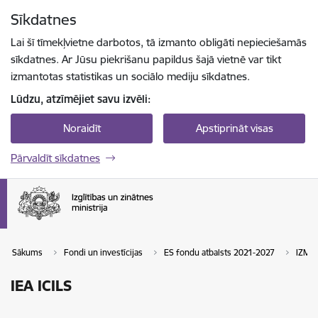
Pāriet uz lapas saturu
Sīkdatnes
Spied
lai meklētu
Enter
Lai šī tīmekļvietne darbotos, tā izmanto obligāti nepieciešamās
sīkdatnes. Ar Jūsu piekrišanu papildus šajā vietnē var tikt
izmantotas statistikas un sociālo mediju sīkdatnes.
Lūdzu, atzīmējiet savu izvēli:
Noraidīt
Apstiprināt visas
Pārvaldīt sīkdatnes
Sākums
Fondi un investīcijas
ES fondu atbalsts 2021-2027
IZM ī
IEA ICILS