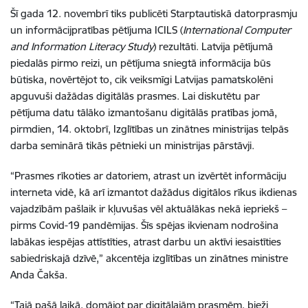
Šī gada 12. novembrī tiks publicēti Starptautiskā datorprasmju
un informācijpratības pētījuma ICILS (
International Computer
and Information Literacy Study
) rezultāti. Latvija pētījumā
piedalās pirmo reizi, un pētījuma sniegtā informācija būs
būtiska, novērtējot to, cik veiksmīgi Latvijas pamatskolēni
apguvuši dažādas digitālās prasmes. Lai diskutētu par
pētījuma datu tālāko izmantošanu digitālās pratības jomā,
pirmdien, 14. oktobrī, Izglītības un zinātnes ministrijas telpās
darba seminārā tikās pētnieki un ministrijas pārstāvji.
“Prasmes rīkoties ar datoriem, atrast un izvērtēt informāciju
interneta vidē, kā arī izmantot dažādus digitālos rīkus ikdienas
vajadzībām pašlaik ir kļuvušas vēl aktuālākas nekā iepriekš –
pirms Covid-19 pandēmijas. Šīs spējas ikvienam nodrošina
labākas iespējas attīstīties, atrast darbu un aktīvi iesaistīties
sabiedriskajā dzīvē,” akcentēja izglītības un zinātnes ministre
Anda Čakša.
“Tajā pašā laikā, domājot par digitālajām prasmēm, bieži