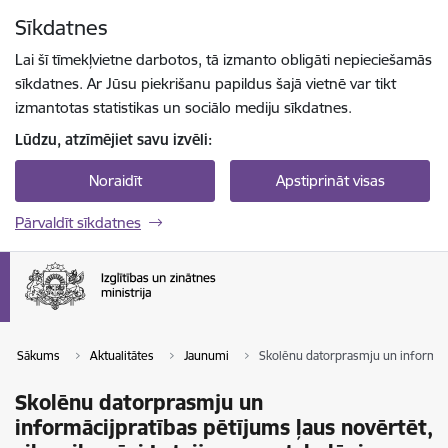
Pāriet uz lapas saturu
Sīkdatnes
Spied
lai meklētu
Enter
Lai šī tīmekļvietne darbotos, tā izmanto obligāti nepieciešamās
sīkdatnes. Ar Jūsu piekrišanu papildus šajā vietnē var tikt
izmantotas statistikas un sociālo mediju sīkdatnes.
Lūdzu, atzīmējiet savu izvēli:
Noraidīt
Apstiprināt visas
Pārvaldīt sīkdatnes
Sākums
Aktualitātes
Jaunumi
Skolēnu datorprasmju un informācij
Skolēnu datorprasmju un
informācijpratības pētījums ļaus novērtēt,