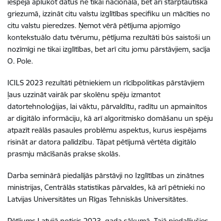
iespēja aplūkot datus ne tikai nacionālā, bet arī starptautiskā
griezumā, izzināt citu valstu izglītības specifiku un mācīties no
citu valstu pieredzes. Ņemot vērā pētījuma apjomīgo
kontekstuālo datu tvērumu, pētījuma rezultāti būs saistoši un
nozīmīgi ne tikai izglītības, bet arī citu jomu pārstāvjiem, sacīja
O. Pole.
ICILS 2023 rezultāti pētniekiem un rīcībpolitikas pārstāvjiem
ļaus uzzināt vairāk par skolēnu spēju izmantot
datortehnoloģijas, lai vāktu, pārvaldītu, radītu un apmainītos
ar digitālo informāciju, kā arī algoritmisko domāšanu un spēju
atpazīt reālās pasaules problēmu aspektus, kurus iespējams
risināt ar datora palīdzību. Tāpat pētījumā vērtēta digitālo
prasmju mācīšanās prakse skolās.
Darba seminārā piedalījās pārstāvji no Izglītības un zinātnes
ministrijas, Centrālās statistikas pārvaldes, kā arī pētnieki no
Latvijas Universitātes un Rīgas Tehniskās Universitātes.
Pētījums Latvijā noticis 2023. gada sākumā. Tajā piedalījušies