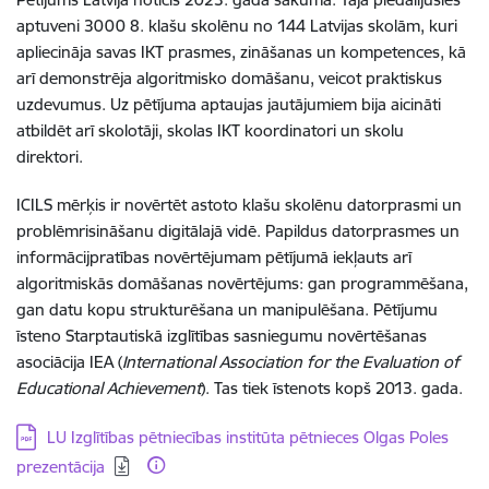
aptuveni 3000 8. klašu skolēnu no 144 Latvijas skolām, kuri
apliecināja savas IKT prasmes, zināšanas un kompetences, kā
arī demonstrēja algoritmisko domāšanu, veicot praktiskus
uzdevumus. Uz pētījuma aptaujas jautājumiem bija aicināti
atbildēt arī skolotāji, skolas IKT koordinatori un skolu
direktori.
ICILS mērķis ir novērtēt astoto klašu skolēnu datorprasmi un
problēmrisināšanu digitālajā vidē. Papildus datorprasmes un
informācijpratības novērtējumam pētījumā iekļauts arī
algoritmiskās domāšanas novērtējums: gan programmēšana,
gan datu kopu strukturēšana un manipulēšana. Pētījumu
īsteno Starptautiskā izglītības sasniegumu novērtēšanas
asociācija IEA (
International Association for the Evaluation of
Educational Achievement
). Tas tiek īstenots kopš 2013. gada.
Lejupielādēt:
LU Izglītības pētniecības institūta pētnieces Olgas Poles
prezentācija