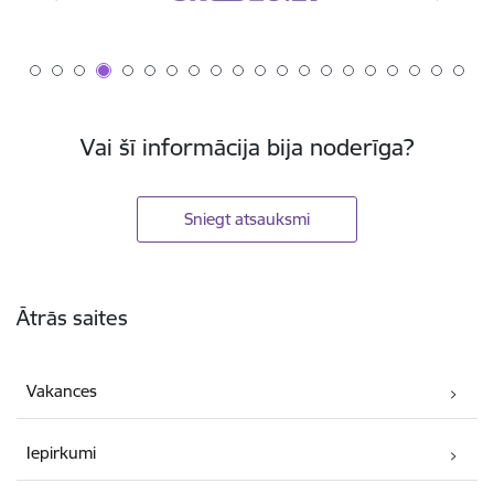
Vai šī informācija bija noderīga?
Sniegt atsauksmi
Kājene
Ātrās saites
Vakances
Iepirkumi