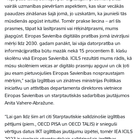
vairāk uzmanības pievēršam aspektiem, kas skar vecākās
paaudzes zināšanas šajā jomā, jo uzskatām, ka jaunieši tās
mūsdienās apgūst intuitīvi. Tomēr prakse liecina – arī šīs
prasmes, tāpat kā lasītprasmi vai rēķinātprasmi, mums
jāapgūst. Eiropas Savienība digitālās pratības jomā izvirzījusi
mērķi līdz 2030. gadam panākt, lai vāja datorpratība un
informācijpratība būtu mazāk nekā 15 procentiem 8. klašu
skolēnu visā Eiropas Savienībā. ICILS rezultāti mums rādīs, kā
mūsu skolēniem veicas ar digitālo prasmju apguvi un cik ļoti
jau esam pietuvojušies Eiropas Savienības nospraustajam
mērķim,” sacīja Izglītības un zinātnes ministrijas Politikas
iniciatīvu un attīstības departamenta direktores vietniece
Eiropas Savienības un starptautiskās sadarbības jautājumos
Anita Vahere-Abražune.
“Lai gan līdz šim arī citi Starptautiskie salīdzinošie izglītības
pētījumi (piem., OECD PISA un OECD TALIS) ir snieguši
vērtīgus datus IKT izglītības jautājumu izpētei, tomēr IEA ICILS
2023 ir vienīgais starptautiskais salīdzinošais izglītības