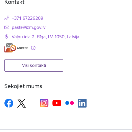
Kontakti
+371 67226209
E-pasts:
pasts@izm.gov.lv
Vaļņu iela 2, Rīga, LV-1050, Latvija
Visi kontakti
Sekojiet mums