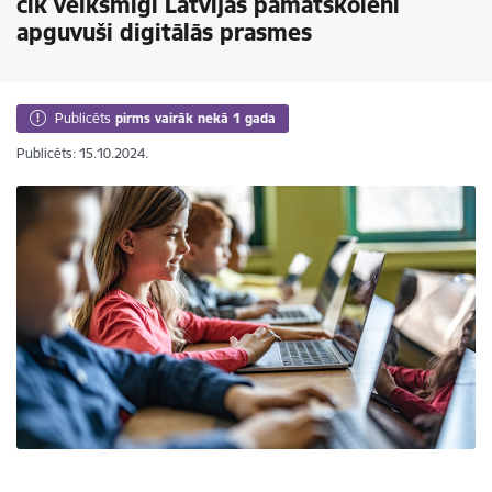
cik veiksmīgi Latvijas pamatskolēni
apguvuši digitālās prasmes
Publicēts
pirms vairāk nekā 1 gada
Publicēts: 15.10.2024.