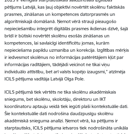
pētījums Latvijā, kas ļauj objektīvi novērtēt skolēnu faktiskās
prasmes, zināšanas un kompetences datorprasmēs un
algoritmiskajā domāšanā. Ņemot vērā strauji pieaugošo
nepieciešamību integrēt digitālās prasmes ikdienas dzīvē, šajā
brīdī ir būtiski novērtēt skolēnu esošās zināšanas un
kompetences, lai savlaicīgi identificētu jomas, kurām
nepieciešama papildu uzmanība un korekcija. Izglītības mērķis
ir iedvesmot skolēnus no informācijas patērētājiem kļūt par
informācijas radītājiem, tādējādi veicinot ne tikai viņu
individuālo attīstību, bet arī valsts kopējo izaugsmi,” atzīmēja
ICILS pētījuma vadītāja Latvijā Olga Pole.
ICILS pētījumā tiek vērtēts ne tika skolēnu akadēmiskais
sniegums, bet skolēnu, skolotāju, direktoru un IKT
koordinatoru aptauju veidā tiek iegūti plaši kontekstuālie dati.
Šie kontekstuālie dati nodrošina daudzpusīgu skolēnu
akadēmiskā snieguma analīzi. Ņemot vērā, ka pētījums ir
starptautisks, ICILS pētījuma ietvaros tiek nodrošināta unikāla