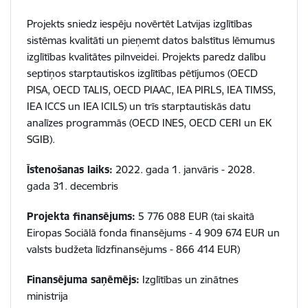
Projekts sniedz iespēju novērtēt Latvijas izglītības
sistēmas kvalitāti un pieņemt datos balstītus lēmumus
izglītības kvalitātes pilnveidei. Projekts paredz dalību
septiņos starptautiskos izglītības pētījumos (
OECD
PISA, OECD TALIS, OECD PIAAC, IEA PIRLS, IEA TIMSS,
IEA ICCS un IEA ICILS) un trīs starptautiskās datu
analīzes programmās (OECD INES, OECD CERI un EK
SGIB
).
Īstenošanas laiks:
2022. gada 1. janvāris - 2028.
gada 31. decembris
Projekta finansējums:
5 776 088 EUR (tai skaitā
Eiropas Sociālā fonda finansējums - 4 909 674 EUR un
valsts budžeta līdzfinansējums - 866 414 EUR)
Finansējuma saņēmējs:
Izglītības un zinātnes
ministrija