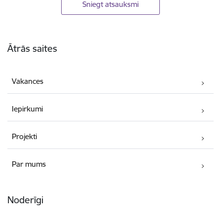
Sniegt atsauksmi
Kājene
Ātrās saites
Vakances
Iepirkumi
Projekti
Par mums
Noderīgi