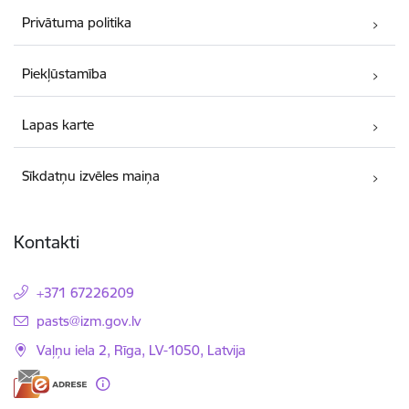
Privātuma politika
Piekļūstamība
Lapas karte
Sīkdatņu izvēles maiņa
Kontakti
+371 67226209
E-pasts:
pasts@izm.gov.lv
Vaļņu iela 2, Rīga, LV-1050, Latvija