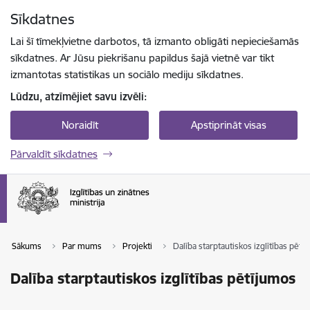
Pāriet uz lapas saturu
Sīkdatnes
Spied
lai meklētu
Enter
Lai šī tīmekļvietne darbotos, tā izmanto obligāti nepieciešamās
sīkdatnes. Ar Jūsu piekrišanu papildus šajā vietnē var tikt
izmantotas statistikas un sociālo mediju sīkdatnes.
Lūdzu, atzīmējiet savu izvēli:
Noraidīt
Apstiprināt visas
Pārvaldīt sīkdatnes
Sākums
Par mums
Projekti
Dalība starptautiskos izglītības pētī
Dalība starptautiskos izglītības pētījumos