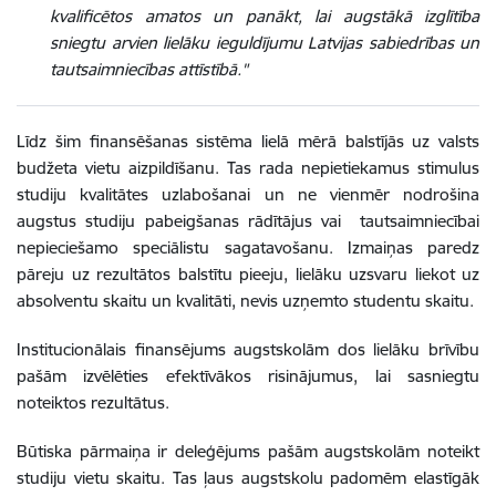
kvalificētos amatos un panākt, lai augstākā izglītība
sniegtu arvien lielāku ieguldījumu Latvijas sabiedrības un
tautsaimniecības attīstībā."
Līdz šim finansēšanas sistēma lielā mērā balstījās uz valsts
budžeta vietu aizpildīšanu. Tas rada nepietiekamus stimulus
studiju kvalitātes uzlabošanai un ne vienmēr nodrošina
augstus studiju pabeigšanas rādītājus vai tautsaimniecībai
nepieciešamo speciālistu sagatavošanu. Izmaiņas paredz
pāreju uz rezultātos balstītu pieeju, lielāku uzsvaru liekot uz
absolventu skaitu un kvalitāti, nevis uzņemto studentu skaitu.
Institucionālais finansējums augstskolām dos lielāku brīvību
pašām izvēlēties efektīvākos risinājumus, lai sasniegtu
noteiktos rezultātus.
Būtiska pārmaiņa ir deleģējums pašām augstskolām noteikt
studiju vietu skaitu. Tas ļaus augstskolu padomēm elastīgāk