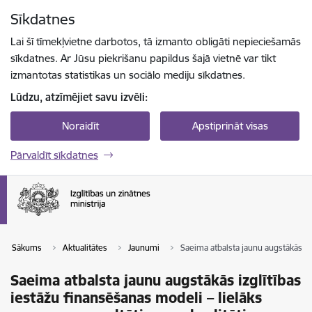
Pāriet uz lapas saturu
Sīkdatnes
Spied
lai meklētu
Enter
Lai šī tīmekļvietne darbotos, tā izmanto obligāti nepieciešamās
sīkdatnes. Ar Jūsu piekrišanu papildus šajā vietnē var tikt
izmantotas statistikas un sociālo mediju sīkdatnes.
Lūdzu, atzīmējiet savu izvēli:
Noraidīt
Apstiprināt visas
Pārvaldīt sīkdatnes
Sākums
Aktualitātes
Jaunumi
Saeima atbalsta jaunu augstākās izg
Saeima atbalsta jaunu augstākās izglītības
iestāžu finansēšanas modeli – lielāks