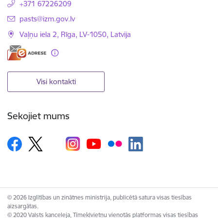
+371 67226209
E-pasts:
pasts@izm.gov.lv
Vaļņu iela 2, Rīga, LV-1050, Latvija
Visi kontakti
Sekojiet mums
© 2026 Izglītības un zinātnes ministrija, publicētā satura visas tiesības
aizsargātas.
© 2020 Valsts kanceleja, Tīmekļvietņu vienotās platformas visas tiesības