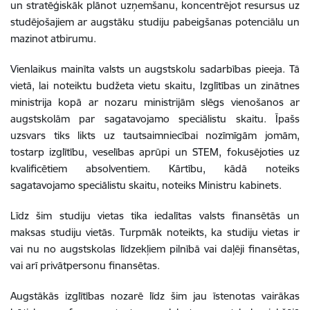
un stratēģiskāk plānot uzņemšanu, koncentrējot resursus uz
studējošajiem ar augstāku studiju pabeigšanas potenciālu un
mazinot atbirumu.
Vienlaikus mainīta valsts un augstskolu sadarbības pieeja. Tā
vietā, lai noteiktu budžeta vietu skaitu, Izglītības un zinātnes
ministrija kopā ar nozaru ministrijām slēgs vienošanos ar
augstskolām par sagatavojamo speciālistu skaitu. Īpašs
uzsvars tiks likts uz tautsaimniecībai nozīmīgām jomām,
tostarp izglītību, veselības aprūpi un STEM, fokusējoties uz
kvalificētiem absolventiem. Kārtību, kādā noteiks
sagatavojamo speciālistu skaitu, noteiks Ministru kabinets.
Līdz šim studiju vietas tika iedalītas valsts finansētās un
maksas studiju vietās. Turpmāk noteikts, ka studiju vietas ir
vai nu no augstskolas līdzekļiem pilnībā vai daļēji finansētas,
vai arī privātpersonu finansētas.
Augstākās izglītības nozarē līdz šim jau īstenotas vairākas