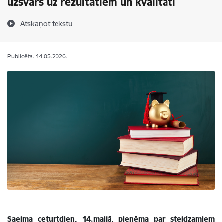
uzsvars uz rezultātiem un kvalitāti
Atskaņot tekstu
Publicēts: 14.05.2026.
Saeima ceturtdien, 14.maijā, pieņēma par steidzamiem