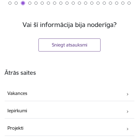
Vai šī informācija bija noderīga?
Sniegt atsauksmi
Kājene
Ātrās saites
Vakances
Iepirkumi
Projekti