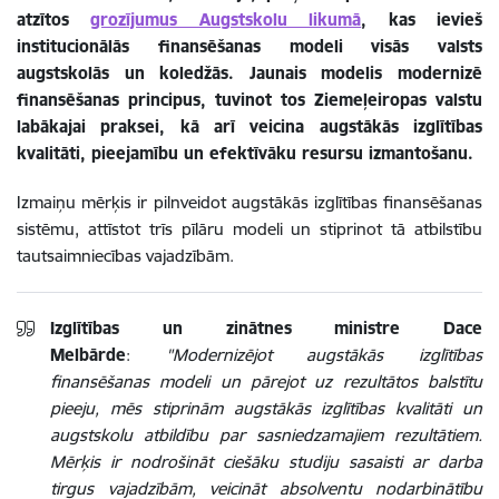
atzītos
grozījumus Augstskolu likumā
, kas ievieš
institucionālās finansēšanas modeli visās valsts
augstskolās un koledžās. Jaunais modelis modernizē
finansēšanas principus, tuvinot tos Ziemeļeiropas valstu
labākajai praksei, kā arī veicina augstākās izglītības
kvalitāti, pieejamību un efektīvāku resursu izmantošanu.
Izmaiņu mērķis ir pilnveidot augstākās izglītības finansēšanas
sistēmu, attīstot trīs pīlāru modeli un stiprinot tā atbilstību
tautsaimniecības vajadzībām.
Izglītības un zinātnes ministre Dace
Melbārde
:
"Modernizējot augstākās izglītības
finansēšanas modeli un pārejot uz rezultātos balstītu
pieeju, mēs stiprinām augstākās izglītības kvalitāti un
augstskolu atbildību par sasniedzamajiem rezultātiem.
Mērķis ir nodrošināt ciešāku studiju sasaisti ar darba
tirgus vajadzībām, veicināt absolventu nodarbinātību