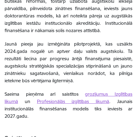
būtiskas reformas, tostarp uzlabota augstskolu iekšējā
pārvaldība, pilnveidota zinātnes finansēšana, ieviests jauns
doktorantūras modelis, kā arī noteikta pāreja uz augstākās
izglītības iestāžu institucionālo akreditāciju. Institucionālā
finansēšana ir nākamais solis nozares attīstībā.
Jaunā pieeja jau izmēģināta pilotprojektā, kas uzsākts
2024.gada nogalē un aptver daļu valsts augstskolu. Tā
rezultāti liecina par progresu ārējā finansējuma piesaistē,
augstskolu stratēģiskās specializācijas stiprināšanā un jauno
zinātnieku sagatavošanā, vienlaikus norādot, ka pilnīga
ietekme būs vērtējama ilgtermiņā.
Saeima pieņēma arī saistītos
grozījumus Izglītības
likumā
un
Profesionālās izglītības likumā
. Jaunais
institucionālās finansēšanas modelis tiks ieviests ar
2027.gadu.