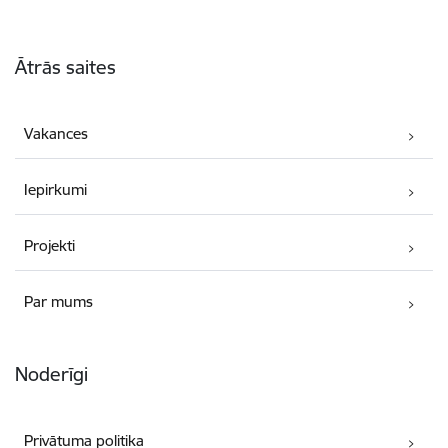
Kājene
Ātrās saites
Vakances
Iepirkumi
Projekti
Par mums
Noderīgi
Privātuma politika