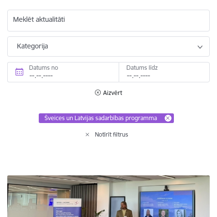
Meklēt aktualitāti
Kategorija
Datums no
Datums līdz
Aizvērt
Šveices un Latvijas sadarbības programma
Notīrīt filtrus