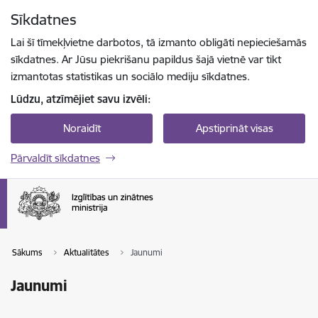
Pāriet uz lapas saturu
Sīkdatnes
Spied
lai meklētu
Enter
Lai šī tīmekļvietne darbotos, tā izmanto obligāti nepieciešamās
sīkdatnes. Ar Jūsu piekrišanu papildus šajā vietnē var tikt
izmantotas statistikas un sociālo mediju sīkdatnes.
Lūdzu, atzīmējiet savu izvēli:
Noraidīt
Apstiprināt visas
Pārvaldīt sīkdatnes
Sākums
Aktualitātes
Jaunumi
Jaunumi