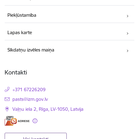
Piekļūstamība
Lapas karte
Sīkdatņu izvēles maiņa
Kontakti
+371 67226209
E-pasts:
pasts@izm.gov.lv
Vaļņu iela 2, Rīga, LV-1050, Latvija