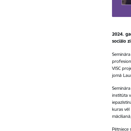
2024. gad
sociālo z
Semināra 
profesion
VISC proj
jomā
Laur
Semināra
institūta
iepazīsti
kuras vēl
mācīšanā,
Pētniece 