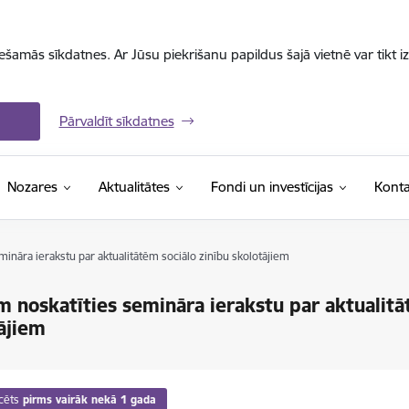
iešamās sīkdatnes. Ar Jūsu piekrišanu papildus šajā vietnē var tikt i
Pārvaldīt sīkdatnes
Nozares
Aktualitātes
Fondi un investīcijas
Konta
mināra ierakstu par aktualitātēm sociālo zinību skolotājiem
m noskatīties semināra ierakstu par aktualitā
ājiem
cēts
pirms vairāk nekā 1 gada