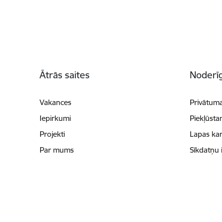
Kājene
Ātrās saites
Noderīg
Vakances
Privātuma
Iepirkumi
Piekļūsta
Projekti
Lapas kar
Par mums
Sīkdatņu 