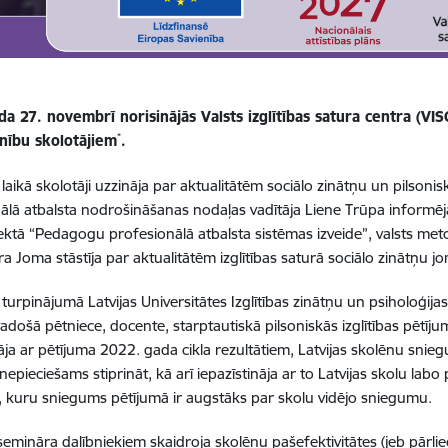
a 27. novembrī norisinājās Valsts izglītības satura centra (VIS
*
inību skolotājiem
.
laikā skolotāji uzzināja par aktualitātēm sociālo zinātņu un pilsoni
ālā atbalsta nodrošināšanas nodaļas vadītāja
Liene Trūpa
informēj
ektā “Pedagogu profesionālā atbalsta sistēmas izveide”, valsts met
a Joma stāstīja par aktualitātēm izglītības saturā sociālo zinātņu j
 turpinājumā
Latvijas Universitātes Izglītības zinātņu un psiholoģijas
 vadošā pētniece, docente, starptautiskā pilsoniskās izglītības pētīj
nāja ar pētījuma 2022. gada cikla rezultātiem, Latvijas skolēnu sn
 nepieciešams stiprināt, kā arī iepazīstināja ar to Latvijas skolu la
 kuru sniegums pētījumā ir augstāks par skolu vidējo sniegumu.
semināra dalībniekiem skaidroja skolēnu pašefektivitātes (jeb pārl