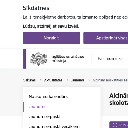
Pāriet uz lapas saturu
Sīkdatnes
Lai šī tīmekļvietne darbotos, tā izmanto obligāti nepiec
Lūdzu, atzīmējiet savu izvēli:
Noraidīt
Apstiprināt visas
Par mums
Sākums
Aktualitātes
Jaunumi
Aicinām noskatīties se
Aicinā
Notikumu kalendārs
skolot
Jaunumi
Jaunumi e-pastā
Publi
Jaunumi e-pastā vecākiem