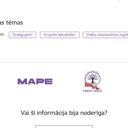
tas tēmas
es:
Pedagogiem
Projektu aktualitātes
Dalība starptautiskos izglī
Vai šī informācija bija noderīga?