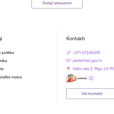
Sniegt atsauksmi
i
Kontakti
 politika
+371 67226209
E-pasts:
pasts@izm.gov.lv
mība
Vaļņu iela 2, Rīga, LV-10
te
izvēles maiņa
Visi kontakti