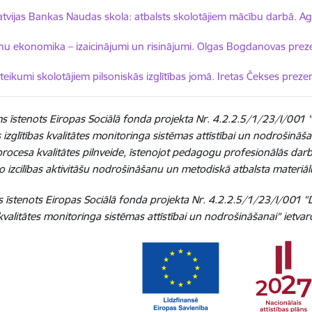
elādēt:
atvijas Bankas Naudas skola: atbalsts skolotājiem mācību darbā. Ag
elādēt:
nu ekonomika – izaicinājumi un risinājumi. Olgas Bogdanovas preze
elādēt:
eteikumi skolotājiem pilsoniskās izglītības jomā. Iretas Čekses prezen
 īstenots Eiropas Sociālā fonda projekta Nr. 4.2.2.5/1/23/I/001 "D
 izglītības kvalitātes monitoringa sistēmas attīstībai un nodrošinā
rocesa kvalitātes pilnveide, īstenojot pedagogu profesionālās darbī
mo izcilības aktivitāšu nodrošināšanu un metodiskā atbalsta materiā
s īstenots Eiropas Sociālā fonda projekta Nr. 4.2.2.5/1/23/I/001 "D
 kvalitātes monitoringa sistēmas attīstībai un nodrošināšanai" ietvar