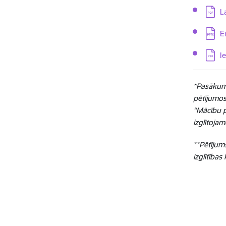
Lejupi
L
Lejupi
Ē
Lejupi
I
*Pasākums
pētījumos
“Mācību p
izglītoja
**Pētījum
izglītības