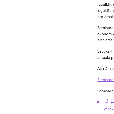
rezultātu
ieguldīju
par atbal
Semināra 
ekonomik
pieejama
Savukārt 
aktuālo p
Aicinām s
Semināra 
Semināra 
Lejupi
P
vecāk