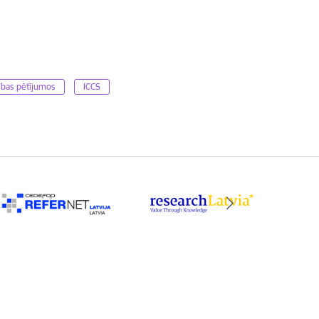
tības pētījumos
ICCS