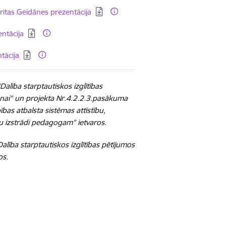
ritas Geidānes prezentācija
ntācija
tācija
alība starptautiskos izglītības
šanai" un projekta Nr.4.2.2.3.pasākuma
bas atbalsta sistēmas attīstību,
lu izstrādi pedagogam” ietvaros.
alība starptautiskos izglītības pētījumos
os.