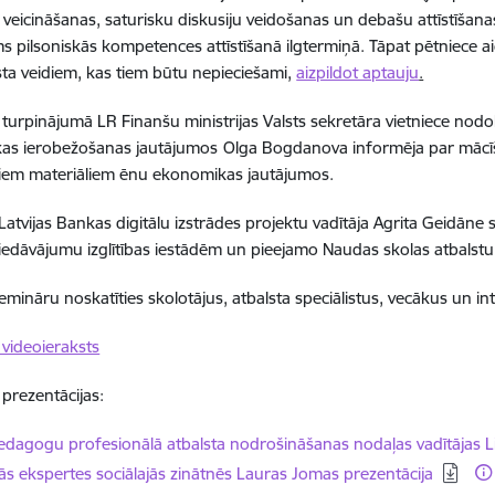
) veicināšanas, saturisku diskusiju veidošanas un debašu attīstīšan
ms pilsoniskās kompetences attīstīšanā ilgtermiņā. Tāpat pētniece ai
sta veidiem, kas tiem būtu nepieciešami,
aizpildot aptauju
.
turpinājumā LR Finanšu ministrijas Valsts sekretāra vietniece nod
as ierobežošanas jautājumos
Olga Bogdanova
informēja par mācī
jiem materiāliem ēnu ekonomikas jautājumos.
Latvijas Bankas digitālu izstrādes projektu vadītāja Agrita Geidāne 
iedāvājumu izglītības iestādēm un pieejamo Naudas skolas atbalstu 
emināru noskatīties skolotājus, atbalsta speciālistus, vecākus un in
videoieraksts
prezentācijas:
elādēt:
edagogu profesionālā atbalsta nodrošināšanas nodaļas vadītājas L
ās ekspertes sociālajās zinātnēs Lauras Jomas prezentācija