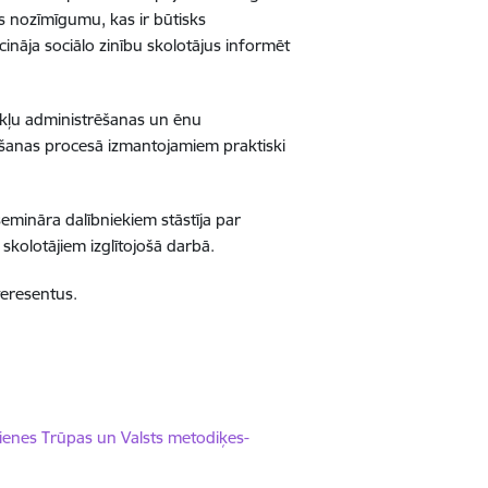
as nozīmīgumu, kas ir būtisks
cināja sociālo zinību skolotājus informēt
okļu administrēšanas un ēnu
šanas procesā izmantojamiem praktiski
semināra dalībniekiem stāstīja par
skolotājiem izglītojošā darbā.
teresentus.
ienes Trūpas un Valsts metodiķes-