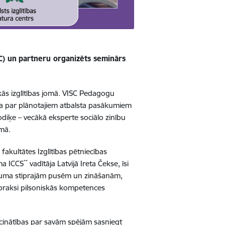
C) un
partneru organizēts seminārs
skās izglītības jomā. VISC Pedagogu
a par plānotajiem atbalsta pasākumiem
odiķe – vecākā eksperte sociālo zinību
omā.
 fakultātes Izglītības pētniecības
**
uma ICCS
vadītāja Latvijā Ireta Čekse, īsi
ieguma stiprajām pusēm un zināšanām,
bo praksi pilsoniskās kompetences
iecinātības par savām spējām sasniegt