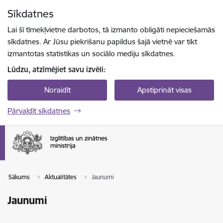
Pāriet uz lapas saturu
Sīkdatnes
Spied
lai meklētu
Enter
Lai šī tīmekļvietne darbotos, tā izmanto obligāti nepieciešamās
sīkdatnes. Ar Jūsu piekrišanu papildus šajā vietnē var tikt
izmantotas statistikas un sociālo mediju sīkdatnes.
Lūdzu, atzīmējiet savu izvēli:
Noraidīt
Apstiprināt visas
Pārvaldīt sīkdatnes
Sākums
Aktualitātes
Jaunumi
Jaunumi