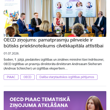
OECD ziņojums: pamatprasmju pilnveide ir
būtisks priekšnoteikums cilvēkkapitāla attīstībai
01.07.2026.
Šodien, 1. jūlijā, piedaloties izglītības un zinātnes ministrei Ilzei Indriksonei,
OECD Izglītības un prasmju direktorāta direktoram Andreasam Šleiheram
(Andreas Schleicher) un izglītības ekspertiem…
PIAAC
OECD
Dalība starptautiskos izglītības pētījumos