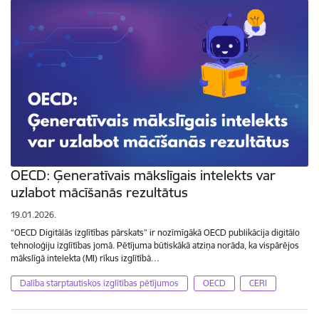
OECD: Ģeneratīvais mākslīgais intelekts var
uzlabot mācīšanās rezultātus
19.01.2026.
“OECD Digitālās izglītības pārskats” ir nozīmīgākā OECD publikācija digitālo
tehnoloģiju izglītības jomā. Pētījuma būtiskākā atziņa norāda, ka vispārējos
mākslīgā intelekta (MI) rīkus izglītībā…
Dalība starptautiskos izglītības pētījumos
OECD
CERI