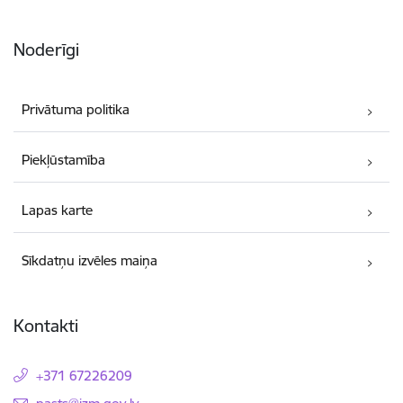
Noderīgi
Privātuma politika
Piekļūstamība
Lapas karte
Sīkdatņu izvēles maiņa
Kontakti
+371 67226209
E-pasts: