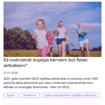
Kā nodrošināt iespējas bērniem būt fiziski
aktīvākiem?
07.01.2026.
2025. gada novembrī OECD Izglītības pētniecības un inovāciju centrs CERI
publicēja darba dokumentu par valstu centieniem nodrošināt bērniem
aktīvāku un veselīgāku dzīvesveidu - How can OECD…
Sports
Skolēniem
Dalība starptautiskos izglītības pētījumos