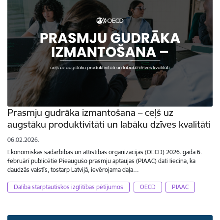
Prasmju gudrāka izmantošana – ceļš uz
augstāku produktivitāti un labāku dzīves kvalitāti
06.02.2026.
Ekonomiskās sadarbības un attīstības organizācijas (OECD) 2026. gada 6.
februārī publicētie Pieaugušo prasmju aptaujas (PIAAC) dati liecina, ka
daudzās valstīs, tostarp Latvijā, ievērojama daļa…
Dalība starptautiskos izglītības pētījumos
OECD
PIAAC