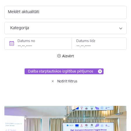
Meklēt aktualitāti
Kategorija
Datums no
Datums līdz
Aizvērt
Dalība starptautiskos izglītības pētījumos
Notīrīt filtrus