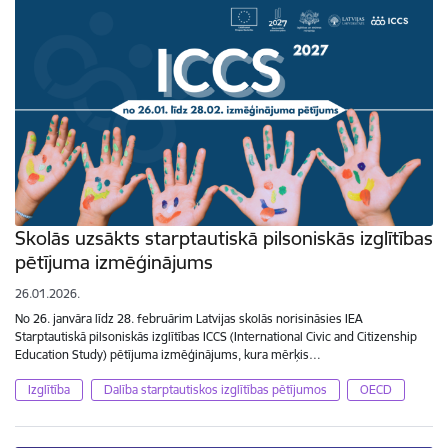
Skolās uzsākts starptautiskā pilsoniskās izglītības
pētījuma izmēģinājums
26.01.2026.
No 26. janvāra līdz 28. februārim Latvijas skolās norisināsies IEA
Starptautiskā pilsoniskās izglītības ICCS (International Civic and Citizenship
Education Study) pētījuma izmēģinājums, kura mērķis…
Izglītība
Dalība starptautiskos izglītības pētījumos
OECD