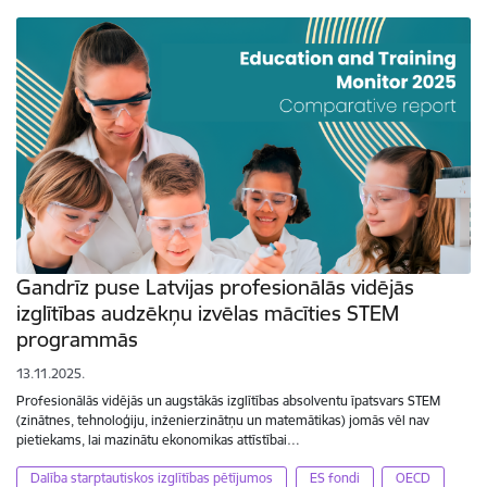
Gandrīz puse Latvijas profesionālās vidējās
izglītības audzēkņu izvēlas mācīties STEM
programmās
13.11.2025.
Profesionālās vidējās un augstākās izglītības absolventu īpatsvars STEM
(zinātnes, tehnoloģiju, inženierzinātņu un matemātikas) jomās vēl nav
pietiekams, lai mazinātu ekonomikas attīstībai…
Dalība starptautiskos izglītības pētījumos
ES fondi
OECD