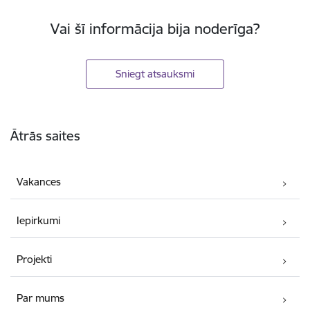
Vai šī informācija bija noderīga?
Sniegt atsauksmi
Kājene
Ātrās saites
Vakances
Iepirkumi
Projekti
Par mums