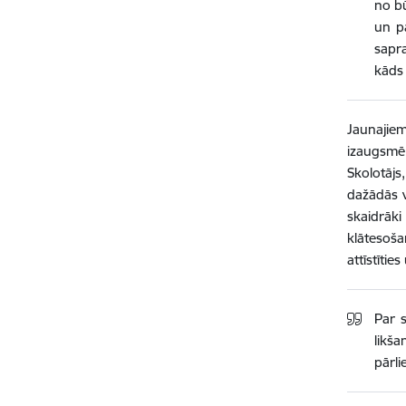
no bū
un pa
sapra
kāds 
Jaunajie
izaugsmē,
Skolotājs
dažādās v
skaidrāk
klātesošam
attīstītie
Par 
likša
pārli