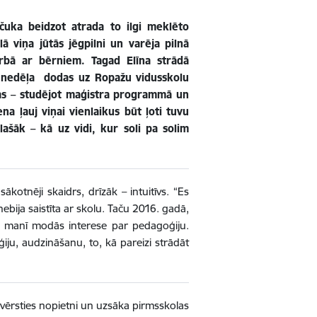
čuka beidzot atrada to ilgi meklēto
ā viņa jūtās jēgpilni un varēja pilnā
rbā ar bērniem. Tagad Elīna strādā
zi nedēļa dodas uz Ropažu vidusskolu
nas – studējot maģistra programmā un
na ļauj viņai vienlaikus būt ļoti tuvu
lašāk – kā uz vidi, kur soli pa solim
kotnēji skaidrs, drīzāk – intuitīvs. “Es
bija saistīta ar skolu. Taču 2016. gadā,
, manī modās interese par pedagoģiju.
iju, audzināšanu, to, kā pareizi strādāt
vērsties nopietni un uzsāka pirmsskolas