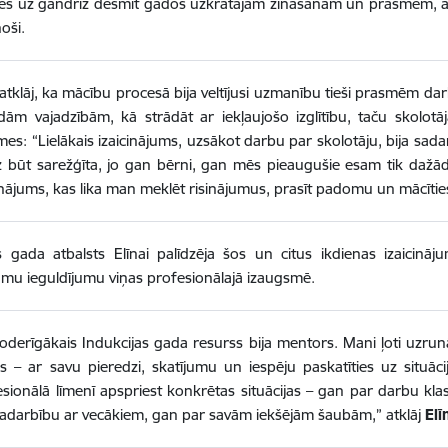
es uz gandrīz desmit gados uzkrātajām zināšanām un prasmēm, arī
noši.
atklāj, ka mācību procesā bija veltījusi uzmanību tieši prasmēm dar
ām vajadzībām, kā strādāt ar iekļaujošo izglītību, taču skolotāja
es: “Lielākais izaicinājums, uzsākot darbu par skolotāju, bija sadarb
 būt sarežģīta, jo gan bērni, gan mēs pieaugušie esam tik dažādi
inājums, kas lika man meklēt risinājumus, prasīt padomu un mācītie
s gada atbalsts Elīnai palīdzēja šos un citus ikdienas izaicināju
mu ieguldījumu viņas profesionālajā izaugsmē.
oderīgākais Indukcijas gada resurss bija mentors. Mani ļoti uzrun
s – ar savu pieredzi, skatījumu un iespēju paskatīties uz situāc
esionālā līmenī apspriest konkrētas situācijas – gan par darbu k
sadarbību ar vecākiem, gan par savām iekšējām šaubām,” atklāj
Elī