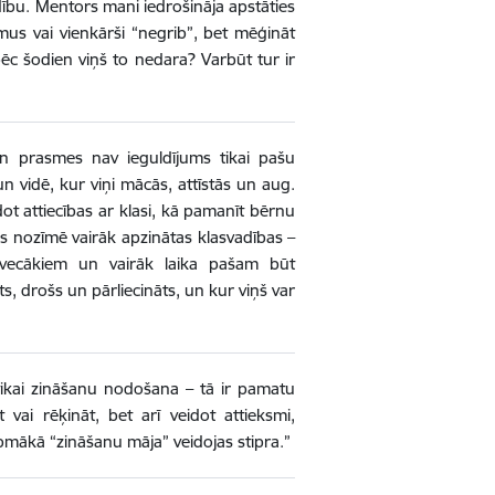
ību. Mentors mani iedrošināja apstāties
mus vai vienkārši “negrib”, bet mēģināt
ēc šodien viņš to nedara? Varbūt tur ir
n prasmes nav ieguldījums tikai pašu
n vidē, kur viņi mācās, attīstās un aug.
dot attiecības ar klasi, kā pamanīt bērnu
tas nozīmē vairāk apzinātas klasvadības –
r vecākiem un vairāk laika pašam būt
ts, drošs un pārliecināts, un kur viņš var
ikai zināšanu nodošana – tā ir pamatu
 vai rēķināt, bet arī veidot attieksmi,
turpmākā “zināšanu māja” veidojas stipra.”