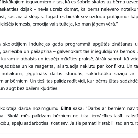
tiskākajiem ieguvumiem ir tas, kā es šobrīd skatos uz bērna uzved
skatīties dziļāk – nevis uzreiz domāt, ka bērns neievēro noteiku
st, kas aiz tā slēpjas. Tagad es biežāk sev uzdodu jautājumu: kāp
iekšējs iemesls, emocija vai situācija, ko man jāņem vērā.”
m skolotājiem Indukcijas gada programmā apgūtās zināšanas u
 pārliecībā un pašapziņā – galvenokārt tas ir ieguldījums bērnos u
, kuram ir atbalsts un iespēja mācīties praksē, ātrāk saprot, kā vei
ajadzības un kā reaģēt tā, lai situācija nekļūtu par konfliktu. Un 
i noteikumi, jēgpilnāks darbs stundās, sakārtotāka saziņa a
 ar bērniem. Un tieši tas palīdz radīt vidi, kur bērns jūtas sadzirdē
s un augt bez bailēm kļūdīties.
skolotāja darba nozīmīgumu
Elīna
saka: “Darbs ar bērniem nav t
na. Skolā mēs palīdzam bērniem ne tikai iemācīties lasīt, rakstīt
ecību, spēju sadarboties, ticēt sev. Ja šie pamati ir stabili, tad arī 