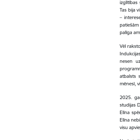
izglītība
Tas bija v
– interes
patiešām 
palīga a
Vēl rakst
Indukcij
nesen uz
programm
atbalsts
mēnesī, v
2025. gad
studijas 
Elīna spē
Elīna neb
visu apvie