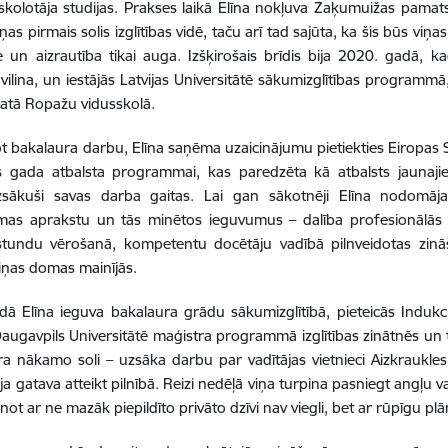
s skolotāja studijas. Prakses laikā Elīna nokļuva Zaķumuižas pamats
iņas pirmais solis izglītības vidē, taču arī tad sajūta, ka šis būs viņa
e un aizrautība tikai auga. Izšķirošais brīdis bija 2020. gadā, k
vilina, un iestājās Latvijas Universitātē sākumizglītības programmā
matā Ropažu vidusskolā.
ot bakalaura darbu, Elīna saņēma uzaicinājumu pietiekties Eiropas 
as gada atbalsta programmai, kas paredzēta kā atbalsts jaunaj
sākuši savas darba gaitas. Lai gan sākotnēji Elīna nodomāja
as aprakstu un tās minētos ieguvumus – dalība profesionālās pi
 stundu vērošanā, kompetentu docētāju vadībā pilnveidotas zinā
iņas domas mainījās.
ā Elīna ieguva bakalaura grādu sākumizglītībā, pieteicās Induk
Daugavpils Universitātē maģistra programmā izglītības zinātnēs un
ra nākamo soli – uzsāka darbu par vadītājas vietnieci Aizkraukles
ija gatava atteikt pilnībā. Reizi nedēļā viņa turpina pasniegt angļ
not ar ne mazāk piepildīto privāto dzīvi nav viegli, bet ar rūpīgu pl