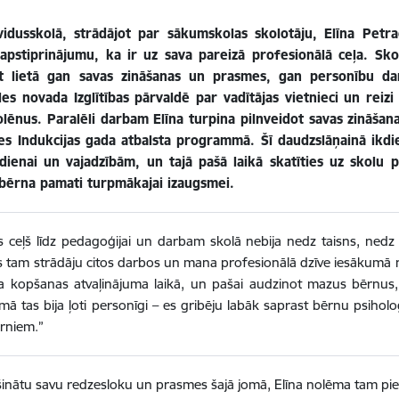
idusskolā, strādājot par sākumskolas skolotāju, Elīna Petra
 apstiprinājumu, ka ir uz sava pareizā profesionālā ceļa. Skol
t lietā gan savas zināšanas un prasmes, gan personību da
les novada Izglītības pārvaldē par vadītājas vietnieci un rei
olēnus. Paralēli darbam Elīna turpina pilnveidot savas zināša
ies Indukcijas gada atbalsta programmā. Šī daudzslāņainā ikdie
dienai un vajadzībām, un tajā pašā laikā skatīties uz skolu p
 bērna pamati turpmākajai izaugsmei.
s ceļš līdz pedagoģijai un darbam skolā nebija nedz taisns, nedz sā
 tam strādāju citos darbos un mana profesionālā dzīve iesākumā ne
a kopšanas atvaļinājuma laikā, un pašai audzinot mazus bērnus
ā tas bija ļoti personīgi – es gribēju labāk saprast bērnu psiholoģ
ērniem.”
šinātu savu redzesloku un prasmes šajā jomā, Elīna nolēma tam pie