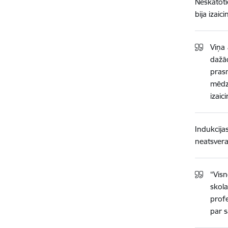
Neskatoti
bija izaici
Viņa 
dažād
prasm
mēdz
izaic
Indukcija
neatsvera
“Visn
skola
prof
par 