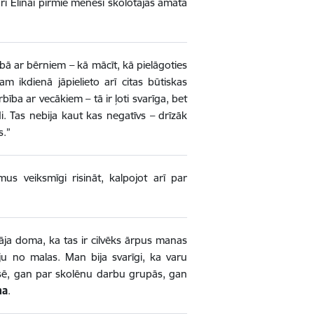
 Elīnai pirmie mēneši skolotājas amatā
bā ar bērniem – kā mācīt, kā pielāgoties
m ikdienā jāpielieto arī citas būtiskas
ība ar vecākiem – tā ir ļoti svarīga, bet
. Tas nebija kaut kas negatīvs – drīzāk
s.”
mus veiksmīgi risināt, kalpojot arī par
āja doma, ka tas ir cilvēks ārpus manas
iju no malas. Man bija svarīgi, ka varu
lasē, gan par skolēnu darbu grupās, gan
na
.