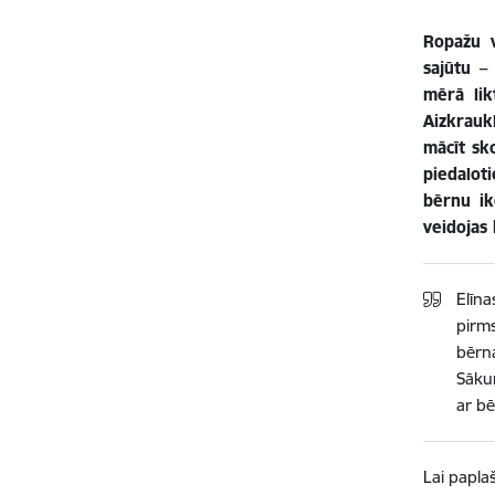
Ropažu v
sajūtu –
mērā lik
Aizkrauk
mācīt sk
piedalot
bērnu ik
veidojas
Elīna
pirms
bērn
Sākum
ar b
Lai papla