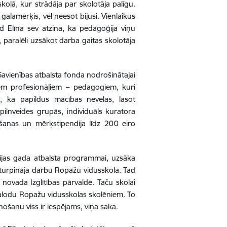
kolā, kur strādāja par skolotāja palīgu.
s galamērķis, vēl neesot bijusi. Vienlaikus
ad Elīna sev atzina, ka pedagoģija viņu
, paralēli uzsākot darba gaitas skolotāja
Savienības atbalsta fonda nodrošinātajai
iem profesionāļiem – pedagogiem, kuri
, ka papildus mācības nevēlās, lasot
lnveides grupās, individuāls kuratora
šanas un mērķstipendija līdz 200 eiro
cijas gada atbalsta programmai, uzsāka
 turpināja darbu Ropažu vidusskolā. Tad
 novada Izglītības pārvaldē. Taču skolai
u valodu Ropažu vidusskolas skolēniem. To
ānošanu viss ir iespējams, viņa saka.