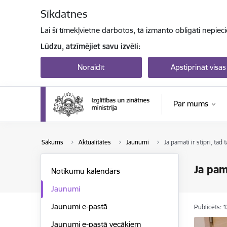
Pāriet uz lapas saturu
Sīkdatnes
Lai šī tīmekļvietne darbotos, tā izmanto obligāti nepiec
Lūdzu, atzīmējiet savu izvēli:
Noraidīt
Apstiprināt visas
Par mums
Sākums
Aktualitātes
Jaunumi
Ja pamati ir stipri, tad 
Ja pama
Notikumu kalendārs
Jaunumi
Jaunumi e-pastā
Publicēts: 
Jaunumi e-pastā vecākiem