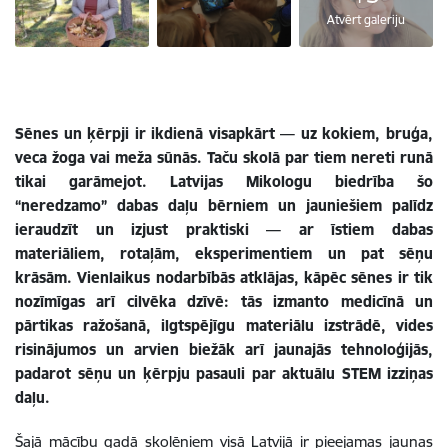
Atvērt galeriju
Sēnes un ķērpji ir ikdienā visapkārt — uz kokiem, bruģa,
veca žoga vai meža sūnās. Taču skolā par tiem nereti runā
tikai garāmejot. Latvijas Mikologu biedrība šo
“neredzamo” dabas daļu bērniem un jauniešiem palīdz
ieraudzīt un izjust praktiski — ar īstiem dabas
materiāliem, rotaļām, eksperimentiem un pat sēņu
krāsām. Vienlaikus nodarbībās atklājas, kāpēc sēnes ir tik
nozīmīgas arī cilvēka dzīvē: tās izmanto medicīnā un
pārtikas ražošanā, ilgtspējīgu materiālu izstrādē, vides
risinājumos un arvien biežāk arī jaunajās tehnoloģijās,
padarot sēņu un ķērpju pasauli par aktuālu STEM izziņas
daļu.
Šajā mācību gadā skolēniem visā Latvijā ir pieejamas jaunas