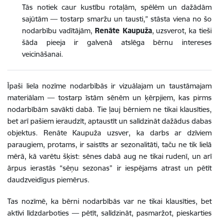
Tās notiek caur kustību rotaļām, spēlēm un dažādām
sajūtām — tostarp smaržu un tausti,” stāsta viena no šo
nodarbību vadītājām,
Renāte Kaupuža
, uzsverot, ka tieši
šāda pieeja ir galvenā atslēga bērnu intereses
veicināšanai.
Īpaši liela nozīme nodarbībās ir vizuālajam un taustāmajam
materiālam — tostarp īstām sēnēm un ķērpjiem, kas pirms
nodarbībām savākti dabā. Tie ļauj bērniem ne tikai klausīties,
bet arī pašiem ieraudzīt, aptaustīt un salīdzināt dažādus dabas
objektus. Renāte Kaupuža uzsver, ka darbs ar dzīviem
paraugiem, protams, ir saistīts ar sezonalitāti, taču ne tik lielā
mērā, kā varētu šķist: sēnes dabā aug ne tikai rudenī, un arī
ārpus ierastās “sēņu sezonas” ir iespējams atrast un pētīt
daudzveidīgus piemērus.
Tas nozīmē, ka bērni nodarbībās var ne tikai klausīties, bet
aktīvi līdzdarboties — pētīt, salīdzināt, pasmaržot, pieskarties