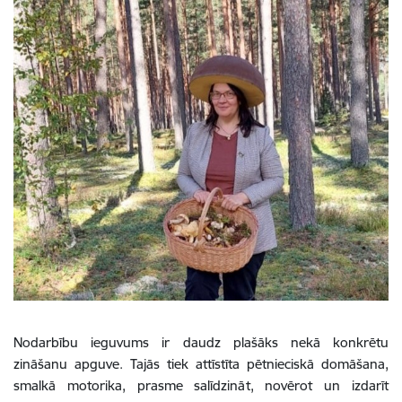
Nodarbību ieguvums ir daudz plašāks nekā konkrētu
zināšanu apguve. Tajās tiek attīstīta pētnieciskā domāšana,
smalkā motorika, prasme salīdzināt, novērot un izdarīt