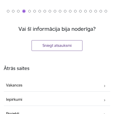
Vai šī informācija bija noderīga?
Sniegt atsauksmi
Kājene
Ātrās saites
Vakances
Iepirkumi
Projekti