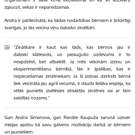
izjaucot, sekas ir neparedzamas.
Andra ir pārliecināta, ka šādas nodarbības bērniem ir ārkārtīgi
svarīgas, jo tās veicina viņu dabisko zinātkāri.
“Zinātkāre ir kaut kas tāds, kas bērnos jau ir
dabiski klātesošs, un pieaugušo uzdevums ir to
neapdzēst, bet atbalstīt. Ja mēs veicinām izziņu un
eksperimentēšanu bērnībā, tās ir īpašības, kas ir
nepieciešamas zinātniekam. Ja šī izziņas dzirksts bērnā
tiek veicināta jau agrā vecumā, ir daudz lielāka iespēja, ka
vēlāk jaunietis izvēlēsies eksaktās zinātnes vai ar tām
saistītas nozares.”
Gan Andra Simanova, gan Renāte Kaupuža sarunā uzsver
misijas apziņu kā savu galveno motivāciju darbā ar bērniem
un jauniešiem.