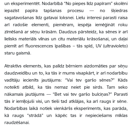
un eksperimentēt. Nodarbībā “No piepes līdz papīram” skolēni
iepazīst papīra tapšanas procesu — no šķiedras
sagatavošanas līdz gatavai loksnei. Lielu interesi parasti raisa
arī radošie elementi, piemēram, iespēja iemēģināt roku
zīmēšanā ar sēņu krāsām. Daudzus pārsteidz, ka sēnes ir arī
lielisks materiāls vilnas un citu materiālu krāsošanai, un daļai
piemīt arī fluorescences īpašības – tās spīd, UV (ultravioleto)
staru gaismā.
Atraktīvs elements, kas palīdz bērniem aizdomāties par sēņu
daudzveidību un to, ka tās ir mums visapkārt, ir arī nodarbību
vadītāju iecienīts jautājums: “Vai tev garšo sēnes?” Kāds
noteikti atbild, ka tās nemaz neiet pie sirds. Tam seko
nākamais jautājums — “Bet vai tev garšo bulciņas?” Parasti
tās ir iemīļojuši visi, un tieši tad atklājas, ka arī raugs ir sēne.
Nodarbības laikā notiek vienkāršs eksperiments, kas parāda,
kā raugs “strādā” un kāpēc tas ir nepieciešams mīklas
raudzēšanai.