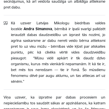
secinājumus, kā arī veidota saudzīga un atbildīga attieksme
pret dabu.
Kā uzsver Latvijas Mikologu biedrības valdes
locekle
Andra Simanova
, bērnībā ir īpaši svarīgi palīdzēt
ieraudzīt dabas daudzveidību un izprast tās nozīmi, jo
agrīna saskarsme ar dabu nereti veido bērna attieksmi
pret to uz visu mūžu – bērnības vide kļūst par atskaites
punktu, pēc kā cilvēks vērtē vides daudzveidību
pieaugot: “Mūsu vidē apkārt ir tik daudz dzīvo
organismu, kurus mēs vienkārši nepamanām. It kā tie ir,
bet mēs tos neredzam — tie ir fonā. Šo mūsdienu
fenomenu dēvē par augu aklumu, un tas attiecas arī uz
sēnēm.”
Viņa uzsver, ka izpratne par dabas procesiem un
nepieciešamību tos saudzēt sākas ar apzināšanos, ka katram
organismam ir sava loma ekosistēmā un ka šo līdzsvaru