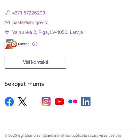
+371 67226209
E-pasts:
pasts@izm.gov.lv
Vaļņu iela 2, Rīga, LV-1050, Latvija
Visi kontakti
Sekojiet mums
© 2026 Izglītības un zinātnes ministrija, publicētā satura visas tiesības