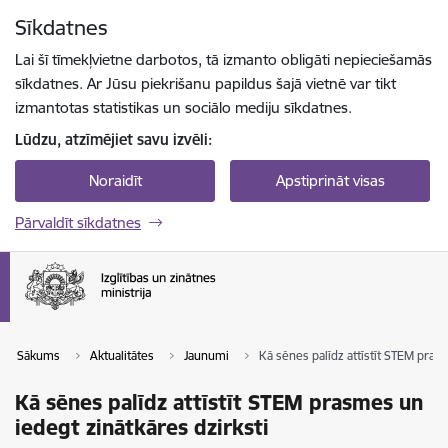
Pāriet uz lapas saturu
Sīkdatnes
Spied
lai meklētu
Enter
Lai šī tīmekļvietne darbotos, tā izmanto obligāti nepieciešamās
sīkdatnes. Ar Jūsu piekrišanu papildus šajā vietnē var tikt
izmantotas statistikas un sociālo mediju sīkdatnes.
Lūdzu, atzīmējiet savu izvēli:
Noraidīt
Apstiprināt visas
Pārvaldīt sīkdatnes
Sākums
Aktualitātes
Jaunumi
Kā sēnes palīdz attīstīt STEM pras
Kā sēnes palīdz attīstīt STEM prasmes un
iedegt zinātkāres dzirksti