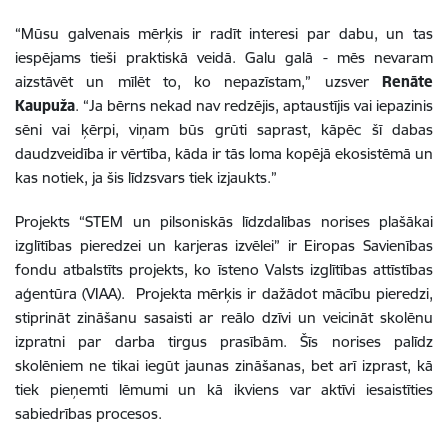
“Mūsu galvenais mērķis ir radīt interesi par dabu, un tas
iespējams tieši praktiskā veidā. Galu galā - mēs nevaram
aizstāvēt un mīlēt to, ko nepazīstam,” uzsver
Renāte
Kaupuža
. “Ja bērns nekad nav redzējis, aptaustījis vai iepazinis
sēni vai ķērpi, viņam būs grūti saprast, kāpēc šī dabas
daudzveidība ir vērtība, kāda ir tās loma kopējā ekosistēmā un
kas notiek, ja šis līdzsvars tiek izjaukts.”
Projekts “STEM un pilsoniskās līdzdalības norises plašākai
izglītības pieredzei un karjeras izvēlei” ir Eiropas Savienības
fondu atbalstīts projekts, ko īsteno Valsts izglītības attīstības
aģentūra (VIAA). Projekta mērķis ir dažādot mācību pieredzi,
stiprināt zināšanu sasaisti ar reālo dzīvi un veicināt skolēnu
izpratni par darba tirgus prasībām. Šīs norises palīdz
skolēniem ne tikai iegūt jaunas zināšanas, bet arī izprast, kā
tiek pieņemti lēmumi un kā ikviens var aktīvi iesaistīties
sabiedrības procesos.