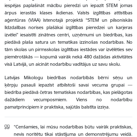
iespējas paplašināt mācību pieredzi un iepazīt STEM jomas
ārpus ierastās klases ikdienas. Valsts izglītības attīstības
aģentūras (VIAA) īstenotajā projektā “STEM un pilsoniskās
līdzdalības norises plašākai izglītības pieredzei un karjeras
izvēlei” iesaistīti zinātnes centri, uzņēmumi un biedrības, kas
piedāvā plaša satura un tematikas izzinošas nodarbības. No
tām skolas un pirmsskolas izglītības iestādes var izvēlēties sev
piemērotākās — kopumā vairāk nekā 480 dažādas aktivitātes
visā Latvijā, un aicināt nodarbību vadītājus uz savu skolu.
Latvijas Mikologu biedrības nodarbībās bērni sēņu un
ķērpju pasauli iepazīst atbilstoši savai vecuma grupai —
biedrība piedāvā četras tematiskas nodarbības, kas pielāgotas
dažādiem vecumposmiem. Viens no nodarbību
pamatprincipiem ir praktiska, sajūtās balstīta izziņa.
“Cenšamies, lai mūsu nodarbības būtu vairāk praktiskas,
nevis noritētu tikai stāstījuma un demonstrējumu veidā.