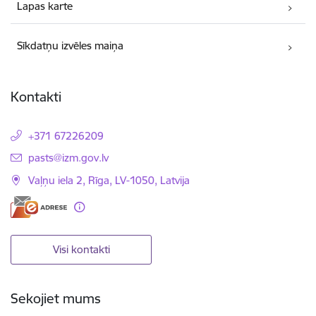
Lapas karte
Sīkdatņu izvēles maiņa
Kontakti
+371 67226209
E-pasts:
pasts@izm.gov.lv
Vaļņu iela 2, Rīga, LV-1050, Latvija
Visi kontakti
Sekojiet mums