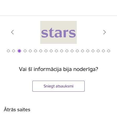
Vai šī informācija bija noderīga?
Sniegt atsauksmi
Kājene
Ātrās saites