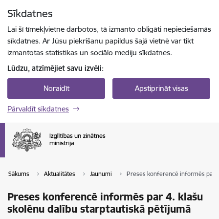
Pāriet uz lapas saturu
Sīkdatnes
Spied
lai meklētu
Enter
Lai šī tīmekļvietne darbotos, tā izmanto obligāti nepieciešamās
sīkdatnes. Ar Jūsu piekrišanu papildus šajā vietnē var tikt
izmantotas statistikas un sociālo mediju sīkdatnes.
Lūdzu, atzīmējiet savu izvēli:
Noraidīt
Apstiprināt visas
Pārvaldīt sīkdatnes
Sākums
Aktualitātes
Jaunumi
Preses konferencē informēs par 4.
Preses konferencē informēs par 4. klašu
skolēnu dalību starptautiskā pētījumā