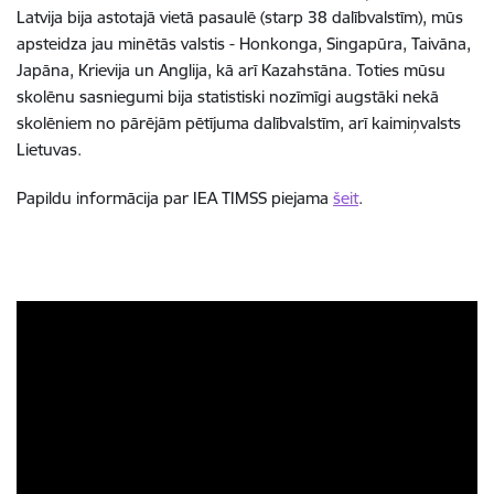
Latvija bija astotajā vietā pasaulē (starp 38 dalībvalstīm), mūs
apsteidza jau minētās valstis - Honkonga, Singapūra, Taivāna,
Japāna, Krievija un Anglija, kā arī Kazahstāna. Toties mūsu
skolēnu sasniegumi bija statistiski nozīmīgi augstāki nekā
skolēniem no pārējām pētījuma dalībvalstīm, arī kaimiņvalsts
Lietuvas.
Papildu informācija par IEA TIMSS piejama
šeit
.