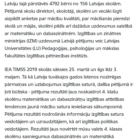
Latviju tajā pārstāvēs 4792 bērni no 156 Latvijas skolām.
Pētījumā skolu direktori, skolotāji, skolēni un vecāki lūgti
aizpildīt anketas par mācību kvalitāti, par mācīšanās pieredzi
skolā un mājās, skolēni pildīs arī dažādus uzdevumus saistībā
ar matemātiku un dabaszinātnēm. Izglītības un zinātnes
ministrijas (IZM) uzdevumā Latvijā pētījumu veic Latvijas
Universitātes (LU) Pedagoģijas, psiholoģijas un mākslas
fakultātes Izglītības pētniecības institūts.
IEA TIMSS 2019 skolās sāksies 25. martā un ilgs līdz 3.
maijam. Tā kā Latvija tuvākajos gados īstenos nozīmīgas
pārmaiņas un uzlabojumus izglītības saturā, dalība pētījumā ir
ļoti būtiska - pētījuma rezultāti ļaus noskaidrot 4. klašu
skolēnu matemātikas un dabaszinātņu izglītības attīstības
tendences jaunā mācību satura ieviešanas sākumposmā.
Pētījuma rezultāti nodrošinās informāciju izglītības satura
veidotājiem un uzraudzītājiem, kā arī izglītības politikas
veidotājiem. Rezultāti ļaus novērtēt mūsu valsts 4. klases
skolēnu sasniegumus dabaszinātnēs un matemātikā