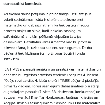
starptautiskā kontekstā.
Arī skolām dalība pētījumā ir ļoti nozīmīga. Rezultāti ļaus
izdarīt secinājumus, kāda ir skolēnu attieksme pret
matemātiku un dabaszinātnēm, kā tiek vērtēts mācību
process mājās un skolā, kādi ir skolas sasniegumi
salīdzinājumā ar citām pētījumā iekļautām Latvijas
dalībskolām. Rezultātus varēs izmantot mācību procesa
pilnveidošanā, lai uzlabotu skolēnu sasniegumus. Dalība
pētījumā tiek līdzfinansēta no Eiropas Sociālā fonda
līdzekļiem.
IEA TIMSS ir pasaulē senākais un prestižākais matemātikas un
dabaszinību izglītības attīstības tendenču pētījums 4. klasēm.
Pēdējo reizi Latvijas 4. klašu skolēni TIMSS pētījumā piedalījās
pirms 12 gadiem. Toreiz sasniegumi dabaszinātnēs bija starp
augstākajiem pasaulē (7. vieta 38. dalībvalstu konkurencē) un
aptuveni vienādā līmenī ar Honkongas, Japānas, Krievijas un
Anglijas skolēnu sasniegumiem. Sasniegumu ziņā matemātikā