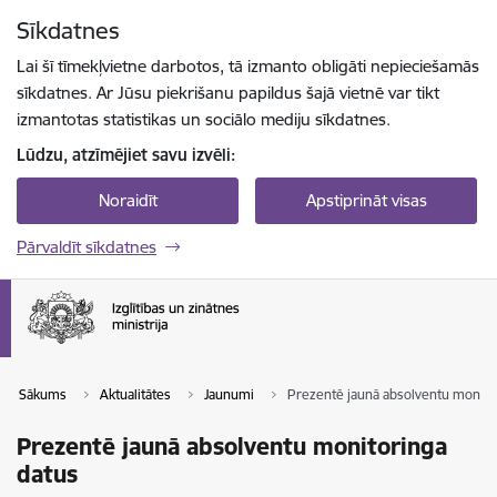
Pāriet uz lapas saturu
Sīkdatnes
Spied
lai meklētu
Enter
Lai šī tīmekļvietne darbotos, tā izmanto obligāti nepieciešamās
sīkdatnes. Ar Jūsu piekrišanu papildus šajā vietnē var tikt
izmantotas statistikas un sociālo mediju sīkdatnes.
Lūdzu, atzīmējiet savu izvēli:
Noraidīt
Apstiprināt visas
Pārvaldīt sīkdatnes
Sākums
Aktualitātes
Jaunumi
Prezentē jaunā absolventu monito
Prezentē jaunā absolventu monitoringa
datus