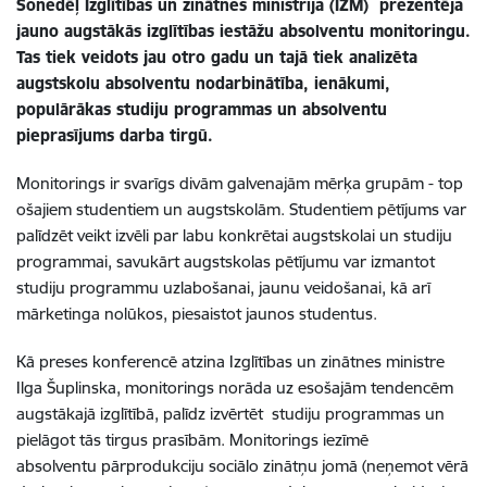
Šonedēļ Izglītības un zinātnes ministrija (IZM) prezentēja
jauno augstākās izglītības iestāžu absolventu monitoringu.
Tas tiek veidots jau otro gadu un tajā tiek analizēta
augstskolu absolventu nodarbinātība, ienākumi,
populārākas studiju programmas un absolventu
pieprasījums darba tirgū.
Monitorings ir svarīgs divām galvenajām mērķa grupām - top
ošajiem studentiem un augstskolām. Studentiem pētījums var
palīdzēt veikt izvēli par labu konkrētai augstskolai un studiju
programmai, savukārt augstskolas pētījumu var izmantot
studiju programmu uzlabošanai, jaunu veidošanai, kā arī
mārketinga nolūkos, piesaistot jaunos studentus.
Kā preses konferencē atzina Izglītības un zinātnes ministre
Ilga Šuplinska, monitorings norāda uz esošajām tendencēm
augstākajā izglītībā, palīdz izvērtēt studiju programmas un
pielāgot tās tirgus prasībām. Monitorings iezīmē
absolventu pārprodukciju sociālo zinātņu jomā (neņemot vērā