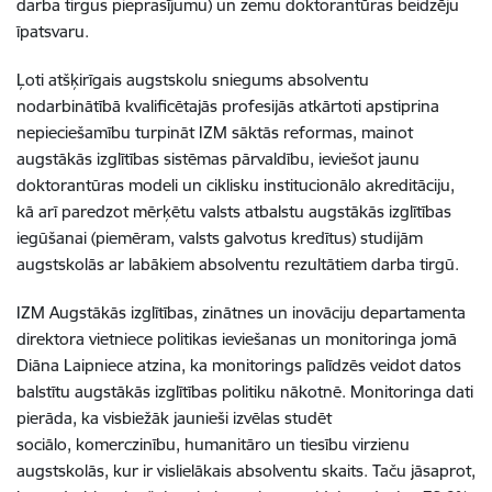
darba tirgus pieprasījumu) un zemu doktorantūras beidzēju
īpatsvaru.
Ļoti atšķirīgais augstskolu sniegums absolventu
nodarbinātībā kvalificētajās profesijās atkārtoti apstiprina
nepieciešamību turpināt IZM sāktās reformas, mainot
augstākās izglītības sistēmas pārvaldību, ieviešot jaunu
doktorantūras modeli un ciklisku institucionālo akreditāciju,
kā arī paredzot mērķētu valsts atbalstu augstākās izglītības
iegūšanai (piemēram, valsts galvotus kredītus) studijām
augstskolās ar labākiem absolventu rezultātiem darba tirgū.
IZM Augstākās izglītības, zinātnes un inovāciju departamenta
direktora vietniece politikas ieviešanas un monitoringa jomā
Diāna Laipniece atzina, ka monitorings palīdzēs veidot datos
balstītu augstākās izglītības politiku nākotnē. Monitoringa dati
pierāda, ka visbiežāk jaunieši izvēlas studēt
sociālo, komerczinību, humanitāro un tiesību virzienu
augstskolās, kur ir vislielākais absolventu skaits. Taču jāsaprot,