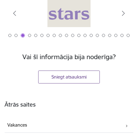
Vai šī informācija bija noderīga?
Sniegt atsauksmi
Kājene
Ātrās saites
Vakances