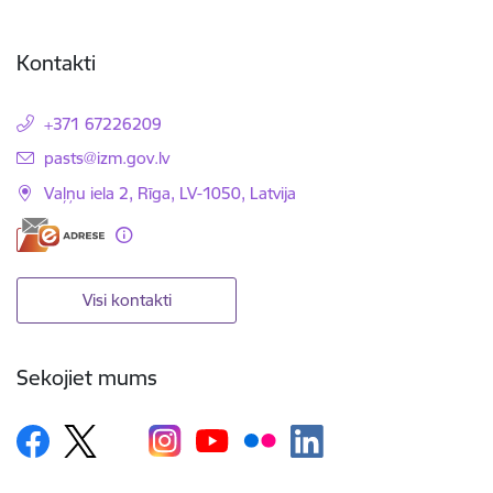
Kontakti
+371 67226209
E-pasts:
pasts@izm.gov.lv
Vaļņu iela 2, Rīga, LV-1050, Latvija
Visi kontakti
Sekojiet mums