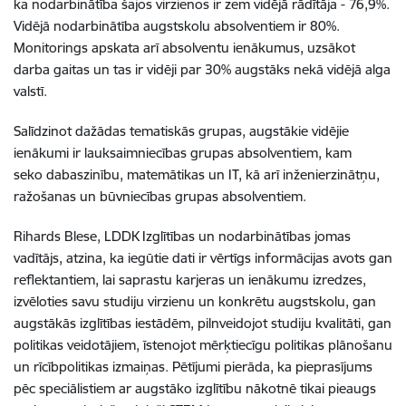
ka nodarbinātība šajos virzienos ir zem vidējā rādītāja - 76,9%.
Vidējā nodarbinātība augstskolu absolventiem ir 80%.
Monitorings apskata arī absolventu ienākumus, uzsākot
darba gaitas un tas ir vidēji par 30% augstāks nekā vidējā alga
valstī.
Salīdzinot dažādas tematiskās grupas, augstākie vidējie
ienākumi ir lauksaimniecības grupas absolventiem, kam
seko dabaszinību, matemātikas un IT, kā arī inženierzinātņu,
ražošanas un būvniecības grupas absolventiem.
Rihards Blese, LDDK Izglītības un nodarbinātības jomas
vadītājs, atzina, ka iegūtie dati ir vērtīgs informācijas avots gan
reflektantiem, lai saprastu karjeras un ienākumu izredzes,
izvēloties savu studiju virzienu un konkrētu augstskolu, gan
augstākās izglītības iestādēm, pilnveidojot studiju kvalitāti, gan
politikas veidotājiem, īstenojot mērķtiecīgu politikas plānošanu
un rīcībpolitikas izmaiņas. Pētījumi pierāda, ka pieprasījums
pēc speciālistiem ar augstāko izglītību nākotnē tikai pieaugs