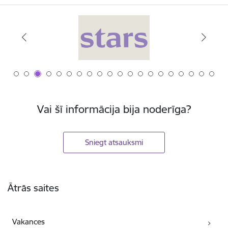
Vai šī informācija bija noderīga?
Sniegt atsauksmi
Kājene
Ātrās saites
Vakances