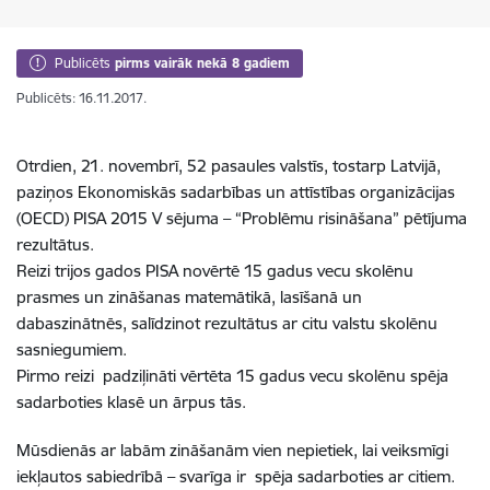
Publicēts
pirms vairāk nekā 8 gadiem
Publicēts: 16.11.2017.
Otrdien, 21. novembrī, 52 pasaules valstīs, tostarp Latvijā,
paziņos Ekonomiskās sadarbības un attīstības organizācijas
(OECD) PISA 2015 V sējuma – “Problēmu risināšana” pētījuma
rezultātus.
Reizi trijos gados PISA novērtē 15 gadus vecu skolēnu
prasmes un zināšanas matemātikā, lasīšanā un
dabaszinātnēs, salīdzinot rezultātus ar citu valstu skolēnu
sasniegumiem.
Pirmo reizi padziļināti vērtēta 15 gadus vecu skolēnu spēja
sadarboties klasē un ārpus tās.
Mūsdienās ar labām zināšanām vien nepietiek, lai veiksmīgi
iekļautos sabiedrībā – svarīga ir spēja sadarboties ar citiem.