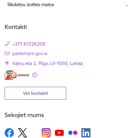
Sīkdatņu izvēles maiņa
Kontakti
+371 67226209
E-pasts:
pasts@izm.gov.lv
Vaļņu iela 2, Rīga, LV-1050, Latvija
Visi kontakti
Sekojiet mums