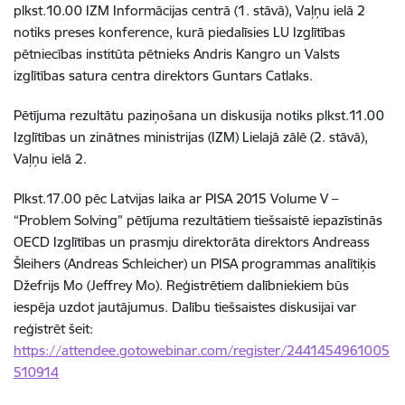
plkst.10.00 IZM Informācijas centrā (1. stāvā), Vaļņu ielā 2
notiks preses konference, kurā piedalīsies LU Izglītības
pētniecības institūta pētnieks Andris Kangro un Valsts
izglītības satura centra direktors Guntars Catlaks.
Pētījuma rezultātu paziņošana un diskusija notiks plkst.11.00
Izglītības un zinātnes ministrijas (IZM) Lielajā zālē (2. stāvā),
Vaļņu ielā 2.
Plkst.17.00 pēc Latvijas laika ar PISA 2015 Volume V –
“Problem Solving” pētījuma rezultātiem tiešsaistē iepazīstinās
OECD Izglītības un prasmju direktorāta direktors Andreass
Šleihers (Andreas Schleicher) un PISA programmas analītiķis
Džefrijs Mo (Jeffrey Mo). Reģistrētiem dalībniekiem būs
iespēja uzdot jautājumus. Dalību tiešsaistes diskusijai var
reģistrēt šeit:
https://attendee.gotowebinar.com/register/2441454961005
510914