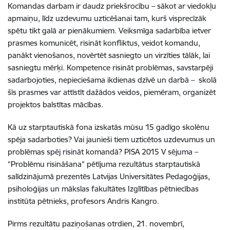
Komandas darbam ir daudz priekšrocību – sākot ar viedokļu
apmaiņu, līdz uzdevumu uzticēšanai tam, kurš visprecīzāk
spētu tikt galā ar pienākumiem. Veiksmīga sadarbība ietver
prasmes komunicēt, risināt konfliktus, veidot komandu,
panākt vienošanos, novērtēt sasniegto un virzīties tālāk, lai
sasniegtu mērķi. Kompetence risināt problēmas, savstarpēji
sadarbojoties, nepieciešama ikdienas dzīvē un darbā – skolā
šīs prasmes var attīstīt dažādos veidos, piemēram, organizēt
projektos balstītas mācības.
Kā uz starptautiskā fona izskatās mūsu 15 gadīgo skolēnu
spēja sadarboties? Vai jaunieši tiem uzticētos uzdevumus un
problēmas spēj risināt komandā? PISA 2015 V sējuma –
“Problēmu risināšana” pētījuma rezultātus starptautiskā
salīdzinājumā prezentēs Latvijas Universitātes Pedagoģijas,
psiholoģijas un mākslas fakultātes Izglītības pētniecības
institūta pētnieks, profesors Andris Kangro.
Pirms rezultātu paziņošanas otrdien, 21. novembrī,