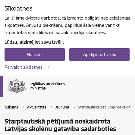
Pāriet uz lapas saturu
Sīkdatnes
Spied
lai meklētu
Enter
Lai šī tīmekļvietne darbotos, tā izmanto obligāti nepieciešamās
sīkdatnes. Ar Jūsu piekrišanu papildus šajā vietnē var tikt
izmantotas statistikas un sociālo mediju sīkdatnes.
Lūdzu, atzīmējiet savu izvēli:
Noraidīt
Apstiprināt visas
Pārvaldīt sīkdatnes
Sākums
Aktualitātes
Jaunumi
Starptautiskā pētījumā noskaidrota
Starptautiskā pētījumā noskaidrota
Latvijas skolēnu gatavība sadarboties