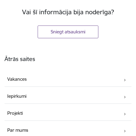
Vai šī informācija bija noderīga?
Sniegt atsauksmi
Kājene
Ātrās saites
Vakances
Iepirkumi
Projekti
Par mums