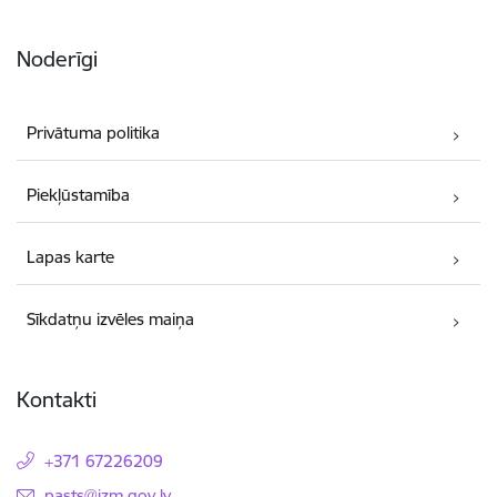
Noderīgi
Privātuma politika
Piekļūstamība
Lapas karte
Sīkdatņu izvēles maiņa
Kontakti
+371 67226209
E-pasts:
pasts@izm.gov.lv