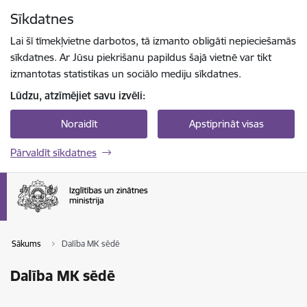
Pāriet uz lapas saturu
Sīkdatnes
Spied
lai meklētu
Enter
Lai šī tīmekļvietne darbotos, tā izmanto obligāti nepieciešamās
sīkdatnes. Ar Jūsu piekrišanu papildus šajā vietnē var tikt
izmantotas statistikas un sociālo mediju sīkdatnes.
Lūdzu, atzīmējiet savu izvēli:
Noraidīt
Apstiprināt visas
Pārvaldīt sīkdatnes
Sākums
Dalība MK sēdē
Dalība MK sēdē