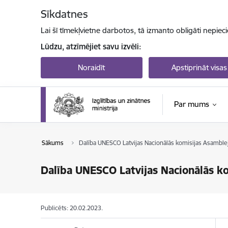
Pāriet uz lapas saturu
Sīkdatnes
Lai šī tīmekļvietne darbotos, tā izmanto obligāti nepiec
Lūdzu, atzīmējiet savu izvēli:
Noraidīt
Apstiprināt visas
Par mums
Sākums
Dalība UNESCO Latvijas Nacionālās komisijas Asamble
Dalība UNESCO Latvijas Nacionālās k
Publicēts: 20.02.2023.