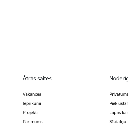
Kājene
Ātrās saites
Noderīg
Vakances
Privātuma
Iepirkumi
Piekļūsta
Projekti
Lapas kar
Par mums
Sīkdatņu 