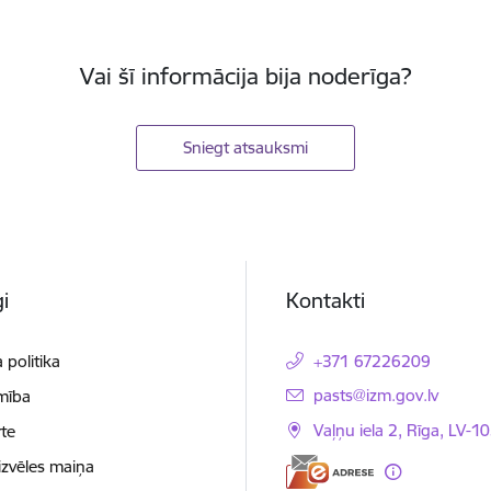
Vai šī informācija bija noderīga?
Sniegt atsauksmi
i
Kontakti
 politika
+371 67226209
E-pasts:
pasts@izm.gov.lv
mība
Vaļņu iela 2, Rīga, LV-10
te
izvēles maiņa