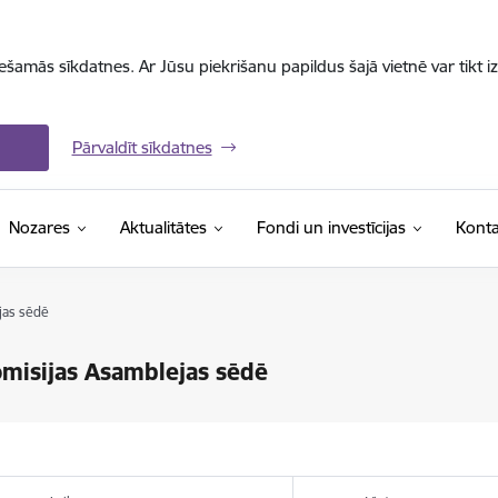
iešamās sīkdatnes. Ar Jūsu piekrišanu papildus šajā vietnē var tikt i
Pārvaldīt sīkdatnes
Nozares
Aktualitātes
Fondi un investīcijas
Konta
jas sēdē
omisijas Asamblejas sēdē