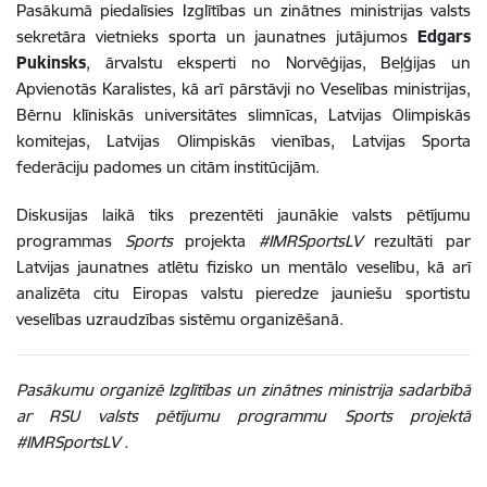
Pasākumā piedalīsies Izglītības un zinātnes ministrijas valsts
sekretāra vietnieks sporta un jaunatnes jutājumos
Edgars
Pukinsks
, ārvalstu eksperti no Norvēģijas, Beļģijas un
Apvienotās Karalistes, kā arī pārstāvji no Veselības ministrijas,
Bērnu klīniskās universitātes slimnīcas, Latvijas Olimpiskās
komitejas, Latvijas Olimpiskās vienības, Latvijas Sporta
federāciju padomes un citām institūcijām.
Diskusijas laikā tiks prezentēti jaunākie valsts pētījumu
programmas
Sports
projekta
#IMRSportsLV
rezultāti par
Latvijas jaunatnes atlētu fizisko un mentālo veselību, kā arī
analizēta citu Eiropas valstu pieredze jauniešu sportistu
veselības uzraudzības sistēmu organizēšanā.
Pasākumu organizē Izglītības un zinātnes ministrija sadarbībā
ar RSU valsts pētījumu programmu
Sports
projektā
#IMRSportsLV
.