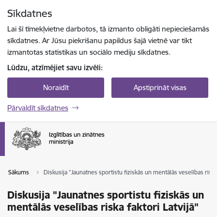
Pāriet uz lapas saturu
Sīkdatnes
Spied
lai meklētu
Enter
Lai šī tīmekļvietne darbotos, tā izmanto obligāti nepieciešamās
sīkdatnes. Ar Jūsu piekrišanu papildus šajā vietnē var tikt
izmantotas statistikas un sociālo mediju sīkdatnes.
Lūdzu, atzīmējiet savu izvēli:
Noraidīt
Apstiprināt visas
Pārvaldīt sīkdatnes
Sākums
Diskusija "Jaunatnes sportistu fiziskās un mentālās veselības riska 
Diskusija "Jaunatnes sportistu fiziskās un
mentālās veselības riska faktori Latvijā"