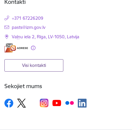
Kontakti
+371 67226209
E-pasts:
pasts@izm.gov.lv
Vaļņu iela 2, Rīga, LV-1050, Latvija
Visi kontakti
Sekojiet mums