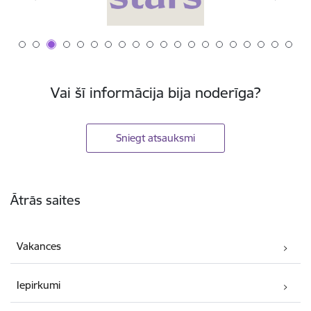
Vai šī informācija bija noderīga?
Sniegt atsauksmi
Kājene
Ātrās saites
Vakances
Iepirkumi