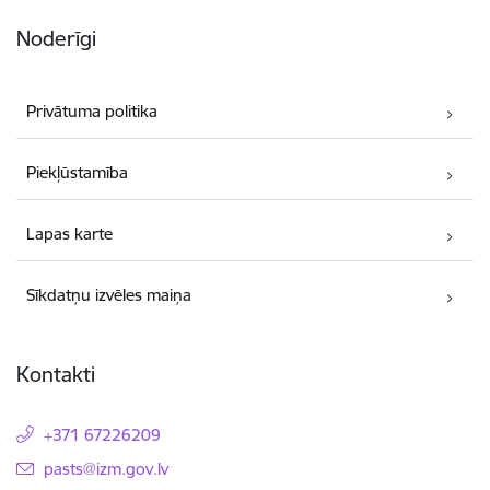
Noderīgi
Privātuma politika
Piekļūstamība
Lapas karte
Sīkdatņu izvēles maiņa
Kontakti
+371 67226209
E-pasts:
pasts@izm.gov.lv