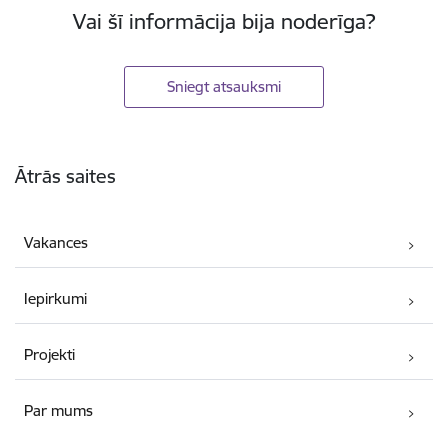
Vai šī informācija bija noderīga?
Sniegt atsauksmi
Kājene
Ātrās saites
Vakances
Iepirkumi
Projekti
Par mums