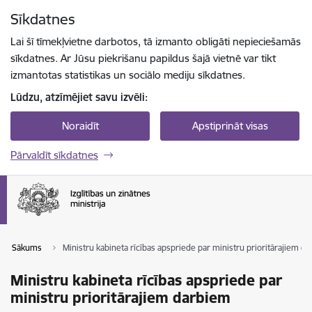
Pāriet uz lapas saturu
Sīkdatnes
Spied
lai meklētu
Enter
Lai šī tīmekļvietne darbotos, tā izmanto obligāti nepieciešamās
sīkdatnes. Ar Jūsu piekrišanu papildus šajā vietnē var tikt
izmantotas statistikas un sociālo mediju sīkdatnes.
Lūdzu, atzīmējiet savu izvēli:
Noraidīt
Apstiprināt visas
Pārvaldīt sīkdatnes
Sākums
Ministru kabineta rīcības apspriede par ministru prioritārajiem d
Ministru kabineta rīcības apspriede par
ministru prioritārajiem darbiem