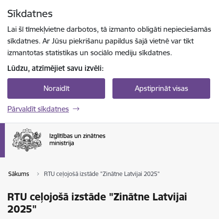
Pāriet uz lapas saturu
Sīkdatnes
Spied
lai meklētu
Enter
Lai šī tīmekļvietne darbotos, tā izmanto obligāti nepieciešamās
sīkdatnes. Ar Jūsu piekrišanu papildus šajā vietnē var tikt
izmantotas statistikas un sociālo mediju sīkdatnes.
Lūdzu, atzīmējiet savu izvēli:
Noraidīt
Apstiprināt visas
Pārvaldīt sīkdatnes
Sākums
RTU ceļojošā izstāde "Zinātne Latvijai 2025"
RTU ceļojošā izstāde "Zinātne Latvijai
2025"