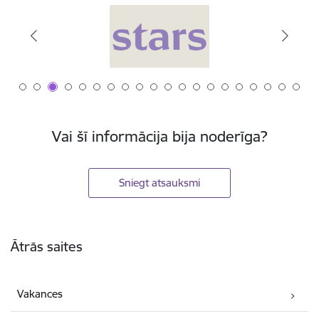
Vai šī informācija bija noderīga?
Sniegt atsauksmi
Kājene
Ātrās saites
Vakances