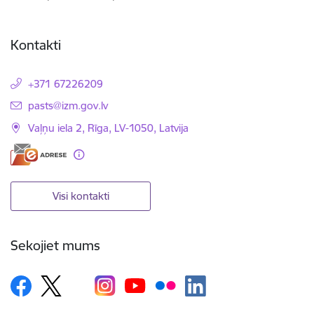
Kontakti
+371 67226209
E-pasts:
pasts@izm.gov.lv
Vaļņu iela 2, Rīga, LV-1050, Latvija
Visi kontakti
Sekojiet mums