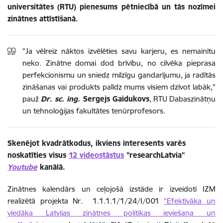
universitātes (RTU) pienesums pētniecībā un tās nozīmei
zinātnes attīstīšanā.
"Ja vēlreiz nāktos izvēlēties savu karjeru, es nemainītu
neko. Zinātne domai dod brīvību, no cilvēka pieprasa
perfekcionismu un sniedz milzīgu gandarījumu, ja radītās
zināšanas vai produkts palīdz mums visiem dzīvot labāk,"
pauž
Dr. sc. ing.
Sergejs Gaidukovs
, RTU Dabaszinātņu
un tehnoloģijas fakultātes tenūrprofesors.
Skenējot kvadrātkodus, ikviens interesents varēs
noskatīties visus
12 videostāstus
"researchLatvia"
Youtube
kanālā.
Zinātnes kalendārs un ceļojošā izstāde ir izveidoti IZM
realizētā projekta Nr. 1.1.1.1/1/24/I/001
“Efektīvāka un
viedāka Latvijas zinātnes politikas ieviešana un