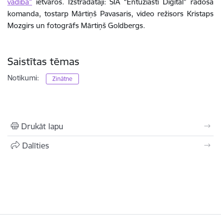
vadība”
ietvaros. Izstrādātāji: SIA “Entuziasti Digital” radošā
komanda, tostarp Mārtiņš Pavasaris, video režisors Kristaps
Mozgirs un fotogrāfs Mārtiņš Goldbergs.
Saistītas tēmas
Notikumi:
Zinātne
Drukāt lapu
Dalīties