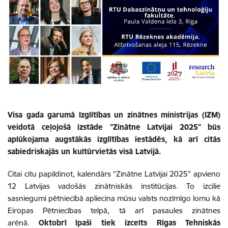
Visa gada garumā Izglītības un zinātnes ministrijas (IZM)
veidotā ceļojošā izstāde "Zinātne Latvijai 2025" būs
aplūkojama augstākās izglītības iestādēs, kā arī citās
sabiedriskajās un kultūrvietās visā Latvijā.
Citai citu papildinot, kalendārs “Zinātne Latvijai 2025” apvieno
12 Latvijas vadošās zinātniskās institūcijas. To izcilie
sasniegumi pētniecībā apliecina mūsu valsts nozīmīgo lomu kā
Eiropas Pētniecības telpā, tā arī pasaules zinātnes
arēnā.
Oktobrī
īpaši tiek izcelts Rīgas Tehniskās