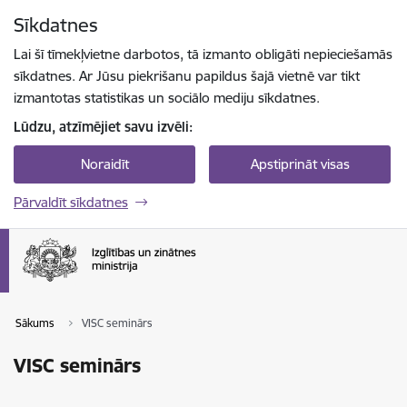
Pāriet uz lapas saturu
Sīkdatnes
Spied
lai meklētu
Enter
Lai šī tīmekļvietne darbotos, tā izmanto obligāti nepieciešamās
sīkdatnes. Ar Jūsu piekrišanu papildus šajā vietnē var tikt
izmantotas statistikas un sociālo mediju sīkdatnes.
Lūdzu, atzīmējiet savu izvēli:
Noraidīt
Apstiprināt visas
Pārvaldīt sīkdatnes
Sākums
VISC seminārs
VISC seminārs