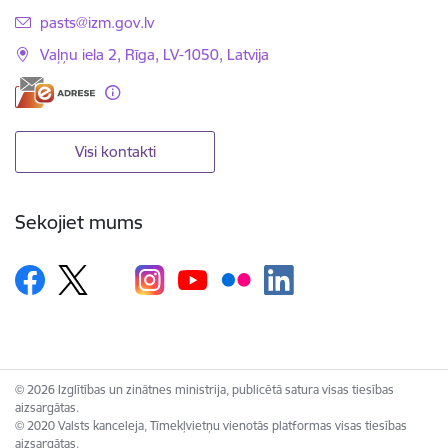
E-pasts:
pasts@izm.gov.lv
Vaļņu iela 2, Rīga, LV-1050, Latvija
Visi kontakti
Sekojiet mums
© 2026 Izglītības un zinātnes ministrija, publicētā satura visas tiesības
aizsargātas.
© 2020 Valsts kanceleja, Tīmekļvietņu vienotās platformas visas tiesības
aizsargātas.