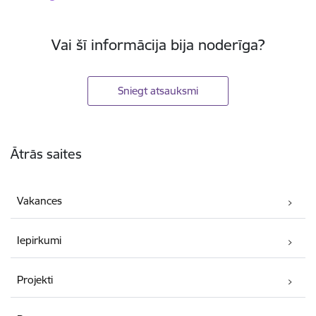
Vai šī informācija bija noderīga?
Sniegt atsauksmi
Kājene
Ātrās saites
Vakances
Iepirkumi
Projekti