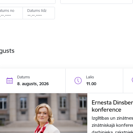
atums no
Datums līdz
gusts
Datums
Laiks
8. augusts, 2026
11.00
Ernesta Dinsberg
konference
Izglītības un zinātne
zinātniskajā konferen
darbinieka, rakstni