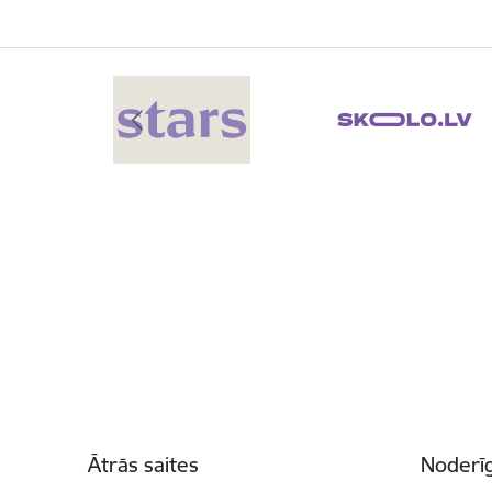
Kājene
Ātrās saites
Noderīg