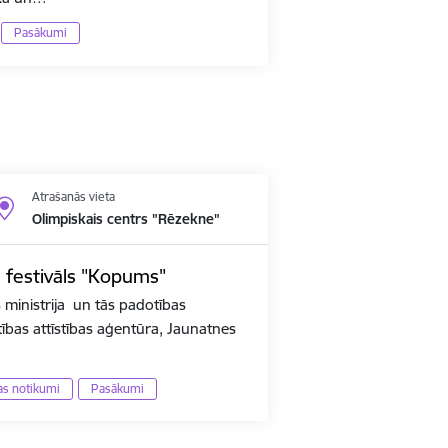
Pasākumi
Atrašanās vieta
Olimpiskais centrs "Rēzekne"
u festivāls "Kopums"
s ministrija un tās padotības
lītības attīstības aģentūra, Jaunatnes
jas notikumi
Pasākumi