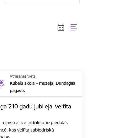
Atrašanās vieta
Kubalu skola – muzejs, Dundagas
pagasts
a 210 gadu jubilejai veltīta
s ministre Ilze Indriksone piedalās
cē, kas veltīta sabiedriskā
eka un…