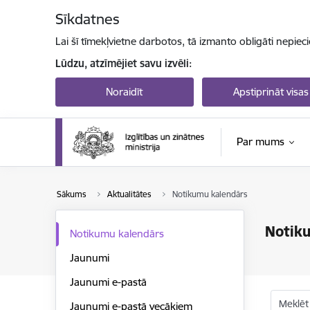
Pāriet uz lapas saturu
Sīkdatnes
Lai šī tīmekļvietne darbotos, tā izmanto obligāti nepiec
Lūdzu, atzīmējiet savu izvēli:
Noraidīt
Apstiprināt visas
Par mums
Sākums
Aktualitātes
Notikumu kalendārs
Notik
Notikumu kalendārs
Jaunumi
Jaunumi e-pastā
Meklēt
Jaunumi e-pastā vecākiem