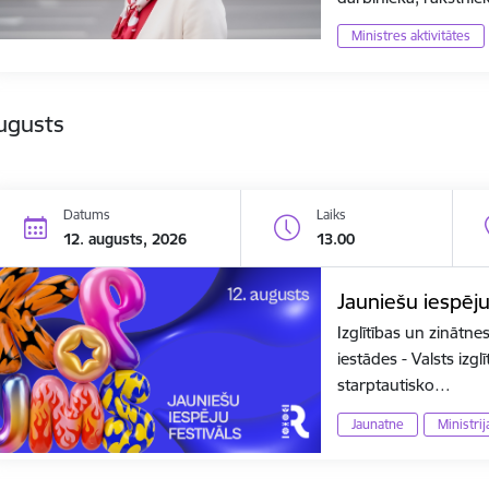
Ministres aktivitātes
ugusts
Datums
Laiks
12. augusts, 2026
13.00
Jauniešu iespēj
Izglītības un zinātne
iestādes - Valsts izg
starptautisko…
Jaunatne
Ministri