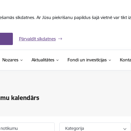
iešamās sīkdatnes. Ar Jūsu piekrišanu papildus šajā vietnē var tikt i
Pārvaldīt sīkdatnes
Nozares
Aktualitātes
Fondi un investīcijas
Konta
umu kalendārs
 notikumu
Kategorija