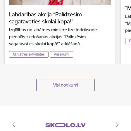
“M
Labdarības akcija “Palīdzēsim
La
sagatavoties skolai kopā!”
“M
Izglītības un zinātnes ministre Ilze Indriksone
pa
piedalās ziedošanas akcijas “Palīdzēsim
P
sagatavoties skolai kopā!” atklāšanā…
Ministres aktivitātes
Pasākumi
Visi notikumi