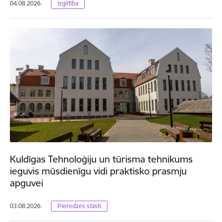
04.08.2026.
Izglītība
Kuldīgas Tehnoloģiju un tūrisma tehnikums
ieguvis mūsdienīgu vidi praktisko prasmju
apguvei
03.08.2026.
Pieredzes stāsti