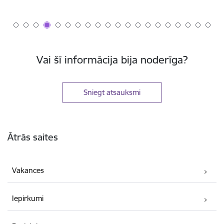
Vai šī informācija bija noderīga?
Sniegt atsauksmi
Kājene
Ātrās saites
Vakances
Iepirkumi