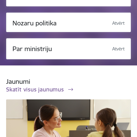
Nozaru politika
Atvērt
Par ministriju
Atvērt
Jaunumi
Skatīt visus jaunumus