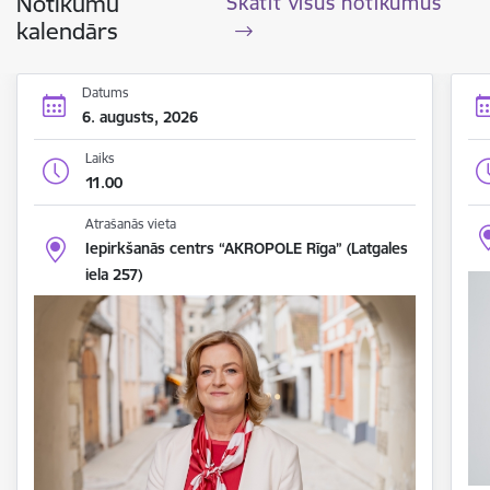
Notikumu
Skatīt visus notikumus
kalendārs
Datums
6. augusts, 2026
Laiks
11.00
Atrašanās vieta
Iepirkšanās centrs “AKROPOLE Rīga” (Latgales
iela 257)