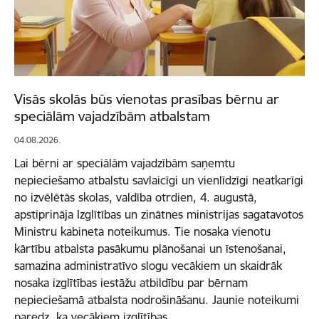
Visās skolās būs vienotas prasības bērnu ar
speciālām vajadzībām atbalstam
04.08.2026.
Lai bērni ar speciālām vajadzībām saņemtu
nepieciešamo atbalstu savlaicīgi un vienlīdzīgi neatkarīgi
no izvēlētās skolas, valdība otrdien, 4. augustā,
apstiprināja Izglītības un zinātnes ministrijas sagatavotos
Ministru kabineta noteikumus. Tie nosaka vienotu
kārtību atbalsta pasākumu plānošanai un īstenošanai,
samazina administratīvo slogu vecākiem un skaidrāk
nosaka izglītības iestāžu atbildību par bērnam
nepieciešamā atbalsta nodrošināšanu. Jaunie noteikumi
paredz, ka vecākiem izglītības…