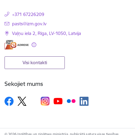
+371 67226209
E-pasts:
pasts@izm.gov.lv
Vaļņu iela 2, Rīga, LV-1050, Latvija
Visi kontakti
Sekojiet mums
© 2026 Izglītības un zinātnes ministrija, publicētā satura visas tiesības