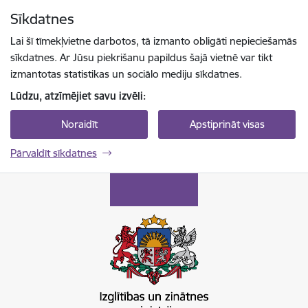
Pāriet uz lapas saturu
Sīkdatnes
Spied
lai meklētu
Enter
Lai šī tīmekļvietne darbotos, tā izmanto obligāti nepieciešamās
sīkdatnes. Ar Jūsu piekrišanu papildus šajā vietnē var tikt
izmantotas statistikas un sociālo mediju sīkdatnes.
Lūdzu, atzīmējiet savu izvēli:
Noraidīt
Apstiprināt visas
Pārvaldīt sīkdatnes
Izglītības un zinātnes ministrija