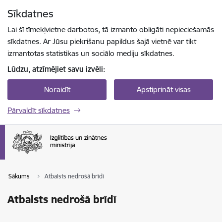
Pāriet uz lapas saturu
Sīkdatnes
Spied
lai meklētu
Enter
Lai šī tīmekļvietne darbotos, tā izmanto obligāti nepieciešamās
sīkdatnes. Ar Jūsu piekrišanu papildus šajā vietnē var tikt
izmantotas statistikas un sociālo mediju sīkdatnes.
Lūdzu, atzīmējiet savu izvēli:
Noraidīt
Apstiprināt visas
Pārvaldīt sīkdatnes
Sākums
Atbalsts nedrošā brīdī
Atbalsts nedrošā brīdī