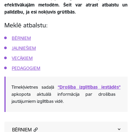
efektīvākajām metodēm. Šeit var atrast atbalstu un
palīdzību, ja esi nokļuvis grūtībās.
Meklē atbalstu:
BĒRNIEM
JAUNIEŠIEM
VECĀKIEM
PEDAGOGIEM
Tīmekļvietnes sadaļā
“Drošība izglītības iestādēs”
apkopota aktuālā informācija par drošības
jautājumiem izglītības vidē.
BĒRNIEM