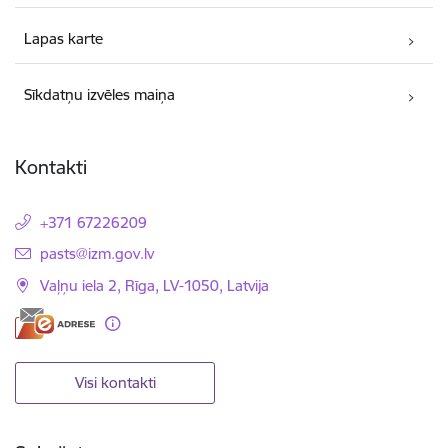
Lapas karte
Sīkdatņu izvēles maiņa
Kontakti
+371 67226209
E-pasts:
pasts@izm.gov.lv
Vaļņu iela 2, Rīga, LV-1050, Latvija
Visi kontakti