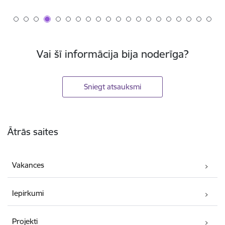
Vai šī informācija bija noderīga?
Sniegt atsauksmi
Kājene
Ātrās saites
Vakances
Iepirkumi
Projekti