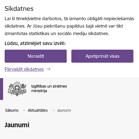
Pāriet uz lapas saturu
Sīkdatnes
Spied
lai meklētu
Enter
Lai šī tīmekļvietne darbotos, tā izmanto obligāti nepieciešamās
sīkdatnes. Ar Jūsu piekrišanu papildus šajā vietnē var tikt
izmantotas statistikas un sociālo mediju sīkdatnes.
Lūdzu, atzīmējiet savu izvēli:
Noraidīt
Apstiprināt visas
Pārvaldīt sīkdatnes
Sākums
Aktualitātes
Jaunumi
Jaunumi