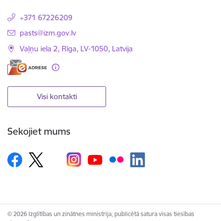
+371 67226209
E-pasts:
pasts@izm.gov.lv
Vaļņu iela 2, Rīga, LV-1050, Latvija
Visi kontakti
Sekojiet mums
© 2026 Izglītības un zinātnes ministrija, publicētā satura visas tiesības