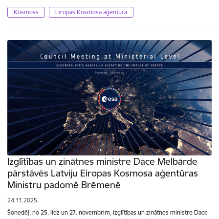
Kosmoss
Eiropas Kosmosa aģentūra
Izglītības un zinātnes ministre Dace Melbārde
pārstāvēs Latviju Eiropas Kosmosa aģentūras
Ministru padomē Brēmenē
24.11.2025.
Šonedēļ, no 25. līdz un 27. novembrim, izglītības un zinātnes ministre Dace