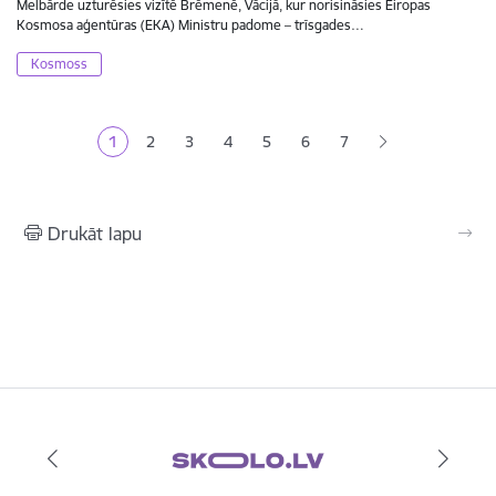
Melbārde uzturēsies vizītē Brēmenē, Vācijā, kur norisināsies Eiropas
Kosmosa aģentūras (EKA) Ministru padome – trīsgades…
Kosmoss
Lapošana
1
2
3
4
5
6
7
Pašreizējā lapa
Lapa
Lapa
Lapa
Lapa
Lapa
Drukāt lapu