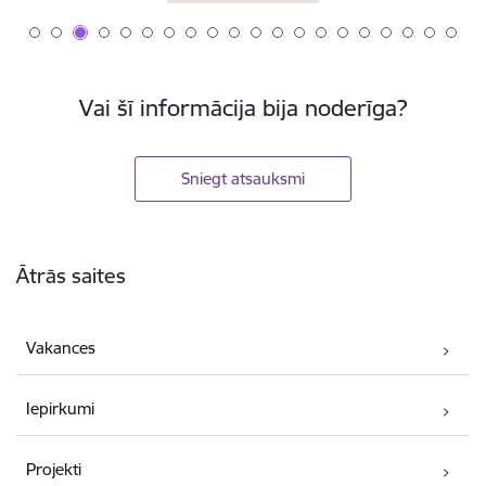
Vai šī informācija bija noderīga?
Sniegt atsauksmi
Kājene
Ātrās saites
Vakances
Iepirkumi
Projekti