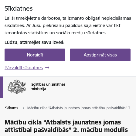
Pāriet uz lapas saturu
Sīkdatnes
Spied
lai meklētu
Enter
Lai šī tīmekļvietne darbotos, tā izmanto obligāti nepieciešamās
sīkdatnes. Ar Jūsu piekrišanu papildus šajā vietnē var tikt
izmantotas statistikas un sociālo mediju sīkdatnes.
Lūdzu, atzīmējiet savu izvēli:
Noraidīt
Apstiprināt visas
Pārvaldīt sīkdatnes
Sākums
Mācību cikla “Atbalsts jaunatnes jomas attīstībai pašvaldībās” 2. 
Mācību cikla “Atbalsts jaunatnes jomas
attīstībai pašvaldībās” 2. mācību modulis