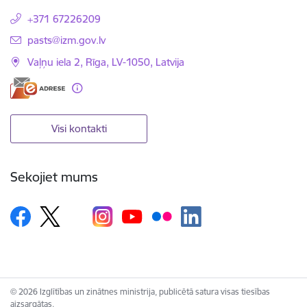
+371 67226209
E-pasts:
pasts@izm.gov.lv
Vaļņu iela 2, Rīga, LV-1050, Latvija
Visi kontakti
Sekojiet mums
© 2026 Izglītības un zinātnes ministrija, publicētā satura visas tiesības
aizsargātas.