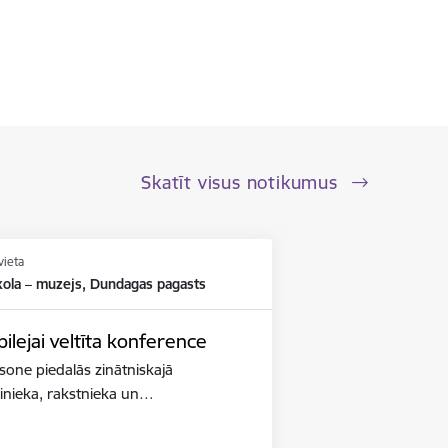
Skatīt visus notikumus
vieta
kola – muzejs, Dundagas pagasts
lejai veltīta konference
iksone piedalās zinātniskajā
binieka, rakstnieka un…