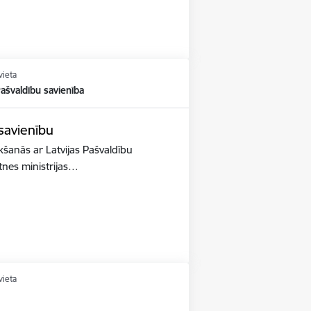
vieta
Pašvaldību savienība
 savienību
ikšanās ar Latvijas Pašvaldību
ātnes ministrijas…
vieta