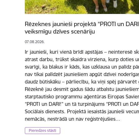
Rēzeknes jaunieši projektā “PROTI un DARI 
veiksmīgu dzīves scenāriju
07.08.2026.
Ir jaunieši, kuri vienā brīdī apstājas – neinteresē 
atrast darbu, trūkst skaidra virziena, kurp doties un
svarīgi, ka blakus ir kāds, kas uzklausa un palīdz p
nav tikai palīdzēt jauniešiem apgūt dzīvei noderīg
daudz būtiskāku – pārliecību, ka viņi spēj pārvarēt
Rēzeknē jau desmit gadus šādu atbalstu jauniešiem
starptautisko programmu aģentūras Eiropas Savienī
“PROTI un DARI!” un tā turpinājums “PROTI un DARI
Sociālais dienests. Projektā iesaistās jaunieši vec
nemācās, nestrādā un nav reģistrējušies…
Pieredzes stāsti