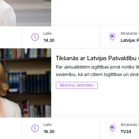
Laiks
Atrašanās 
14.30
Latvijas 
Tikšanās ar Latvijas Pašvaldību
Par aktualitātēm izglītības jomā notiks t
savienību, kā arī citiem Izglītības un zin
Ministres aktivitātes
Laiks
Atrašanās 
16.30
TV24