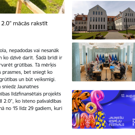
2.0” mācās rakstīt
skola, nepadodas vai nesanāk
 ko dzīvē darīt. Šādā brīdī ir
ārvarēt grūtības. Tā mērķis
as prasmes, bet sniegt ko
 grūtības un būt veiksmīgi.
 sniedz Jaunatnes
bas līdzfinansētais projekts
 2.0”, ko īsteno pašvaldības
umā no 15 līdz 29 gadiem, kuri