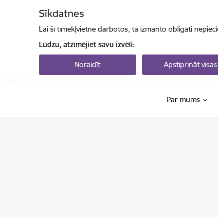
Pāriet uz lapas saturu
Sīkdatnes
Lai šī tīmekļvietne darbotos, tā izmanto obligāti nepiec
Lūdzu, atzīmējiet savu izvēli:
Noraidīt
Apstiprināt visas
Par mums
Izglītības un zinātnes ministrija