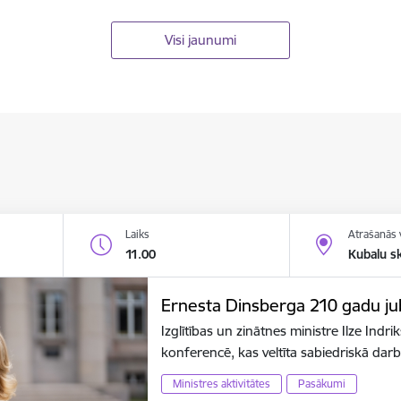
Visi jaunumi
Laiks
Atrašanās 
11.00
Kubalu s
Ernesta Dinsberga 210 gadu jubi
Izglītības un zinātnes ministre Ilze Indr
konferencē, kas veltīta sabiedriskā dar
Ministres aktivitātes
Pasākumi