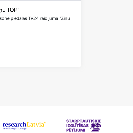
iņu TOP"
riksone piedalās TV24 raidījumā "Ziņu