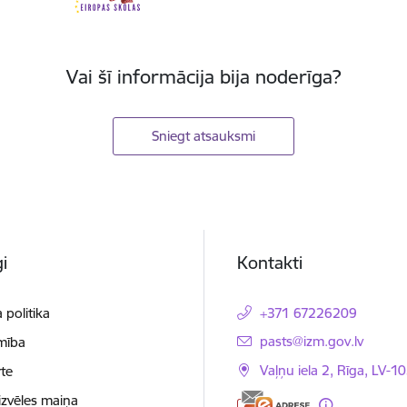
Vai šī informācija bija noderīga?
Sniegt atsauksmi
i
Kontakti
 politika
+371 67226209
E-pasts:
pasts@izm.gov.lv
mība
Vaļņu iela 2, Rīga, LV-10
te
izvēles maiņa