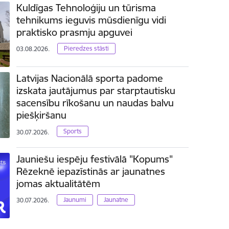
Kuldīgas Tehnoloģiju un tūrisma
tehnikums ieguvis mūsdienīgu vidi
praktisko prasmju apguvei
Pieredzes stāsti
03.08.2026.
Latvijas Nacionālā sporta padome
izskata jautājumus par starptautisku
sacensību rīkošanu un naudas balvu
piešķiršanu
Sports
30.07.2026.
Jauniešu iespēju festivālā "Kopums"
Rēzeknē iepazīstinās ar jaunatnes
jomas aktualitātēm
Jaunumi
Jaunatne
30.07.2026.