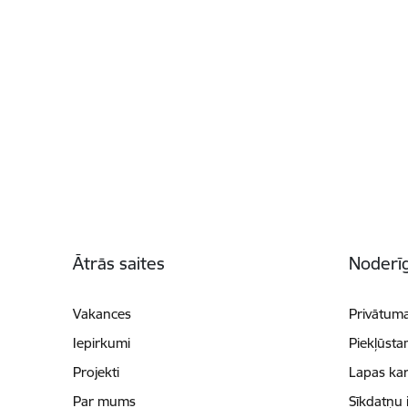
Kājene
Ātrās saites
Noderīg
Vakances
Privātuma
Iepirkumi
Piekļūsta
Projekti
Lapas kar
Par mums
Sīkdatņu 