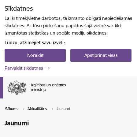
Pāriet uz lapas saturu
Sīkdatnes
Spied
lai meklētu
Enter
Lai šī tīmekļvietne darbotos, tā izmanto obligāti nepieciešamās
sīkdatnes. Ar Jūsu piekrišanu papildus šajā vietnē var tikt
izmantotas statistikas un sociālo mediju sīkdatnes.
Lūdzu, atzīmējiet savu izvēli:
Noraidīt
Apstiprināt visas
Pārvaldīt sīkdatnes
Sākums
Aktualitātes
Jaunumi
Jaunumi