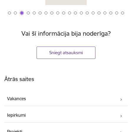
Vai šī informācija bija noderīga?
Sniegt atsauksmi
Kājene
Ātrās saites
Vakances
Iepirkumi
Projekti