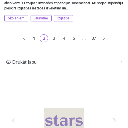
absolventus Latvijas Simtgades stipendijas saņemšanai. Arī šogad stipendiju
piešķirs izglītības iestādes izvēlētam un…
Skolēniem
Jaunatne
Izglītība
Lapošana
…
1
2
3
4
5
37
Lapa
Pašreizējā lapa
Lapa
Lapa
Lapa
Drukāt lapu