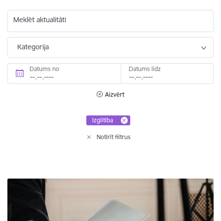
Meklēt aktualitāti
Kategorija
Datums no
Datums līdz
Aizvērt
Izglītība
Notīrīt filtrus