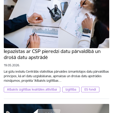
Iepazīstas ar CSP pieredzi datu pārvaldībā un
drošā datu apstrādē
19.05.2026.
Lai gūtu ieskatu Centrālās statistikas pārvaldes izmantotajos datu pārvaldības
principos, kā arī datu uzglabāšanas, apmaiņas un drošas datu apstrādes
risinājumos, projekta “Atbalsts izglītības…
Atbalsts izglītības kvalitātes attīstībai
Izglītība
ES fondi