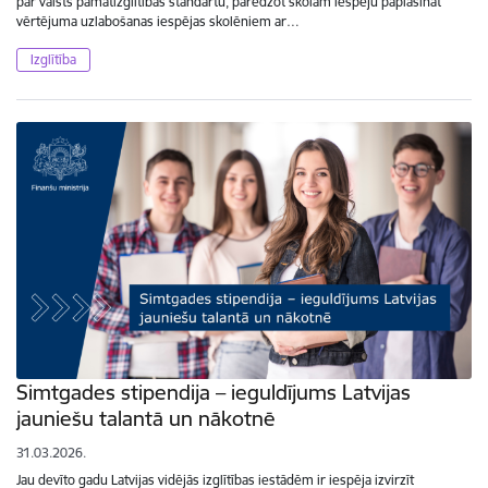
par valsts pamatizglītības standartu, paredzot skolām iespēju paplašināt
vērtējuma uzlabošanas iespējas skolēniem ar…
Izglītība
Simtgades stipendija – ieguldījums Latvijas
jauniešu talantā un nākotnē
31.03.2026.
Jau devīto gadu Latvijas vidējās izglītības iestādēm ir iespēja izvirzīt