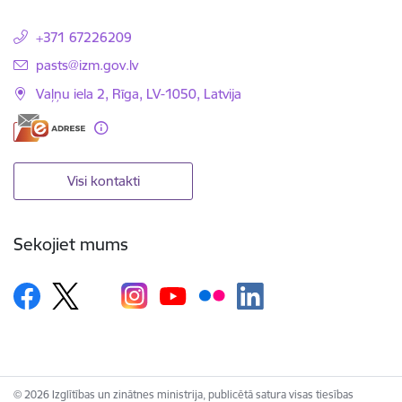
+371 67226209
E-pasts:
pasts@izm.gov.lv
Vaļņu iela 2, Rīga, LV-1050, Latvija
Visi kontakti
Sekojiet mums
© 2026 Izglītības un zinātnes ministrija, publicētā satura visas tiesības