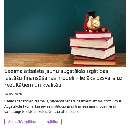
Saeima atbalsta jaunu augstākās izglītības
iestāžu finansēšanas modeli – lielāks uzsvars uz
rezultātiem un kvalitāti
14.05.2026.
Saeima ceturtdien, 14.maijā, pieņēma par steidzamiem atzītos grozījumus
Augstskolu likumā, kas ievieš institucionālās finansēšanas modeli visās
valsts augstskolās un koledžās. Jaunais modelis…
Augstākā izglītība
Izglītība