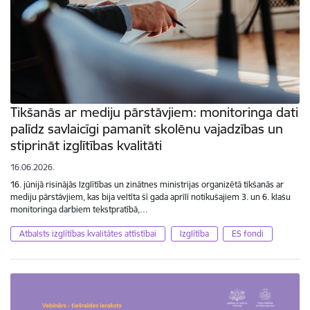
Tikšanās ar mediju pārstāvjiem: monitoringa dati
palīdz savlaicīgi pamanīt skolēnu vajadzības un
stiprināt izglītības kvalitāti
16.06.2026.
16. jūnijā risinājās Izglītības un zinātnes ministrijas organizētā tikšanās ar
mediju pārstāvjiem, kas bija veltīta šī gada aprīlī notikušajiem 3. un 6. klašu
monitoringa darbiem tekstpratībā,…
Atbalsts izglītības kvalitātes attīstībai
Izglītība
ES fondi