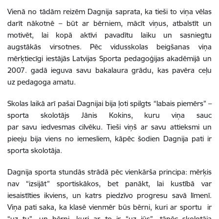
Vienā no tādām reizēm Dagnija saprata, ka tieši to viņa vēlas
darīt nākotnē – būt ar bērniem, mācīt viņus, atbalstīt un
motivēt, lai kopā aktīvi pavadītu laiku un sasniegtu
augstākās virsotnes. Pēc vidusskolas beigšanas viņa
mērķtiecīgi iestājās Latvijas Sporta pedagoģijas akadēmijā un
2007. gadā ieguva savu bakalaura grādu, kas pavēra ceļu
uz pedagoga amatu.
Skolas laikā arī pašai Dagnijai bija ļoti spilgts “labais piemērs” –
sporta skolotājs Jānis Kokins, kuru viņa sauc
par savu iedvesmas cilvēku. Tieši viņš ar savu attieksmi un
pieeju bija viens no iemesliem, kāpēc šodien Dagnija pati ir
sporta skolotāja.
Dagnija sporta stundās strādā pēc vienkārša principa: mērķis
nav “izsijāt” sportiskākos, bet panākt, lai kustībā var
iesaistīties ikviens, un katrs piedzīvo progresu savā līmenī.
Viņa pati saka, ka klasē vienmēr būs bērni, kuri ar sportu ir
“uz tu”, un bērni, kuri ar to ir “uz jūs”, tāpēc skolotāja