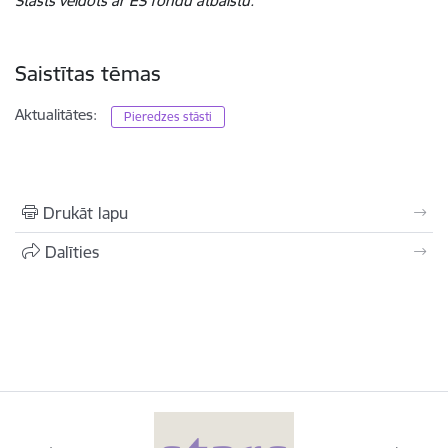
Stāsts veidots ar ES fondu atbalstu.
Saistītas tēmas
Aktualitātes:
Pieredzes stāsti
Drukāt lapu
Dalīties