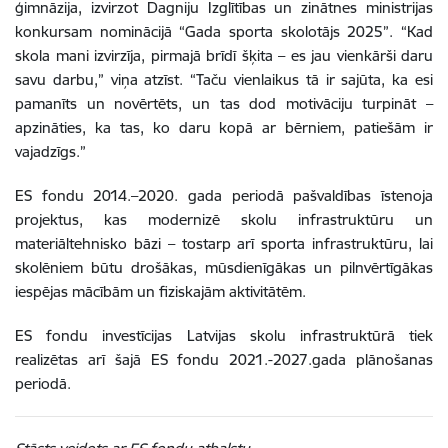
ģimnāzija, izvirzot Dagniju Izglītības un zinātnes ministrijas
konkursam nominācijā “Gada sporta skolotājs 2025”. “Kad
skola mani izvirzīja, pirmajā brīdī šķita – es jau vienkārši daru
savu darbu,” viņa atzīst. “Taču vienlaikus tā ir sajūta, ka esi
pamanīts un novērtēts, un tas dod motivāciju turpināt –
apzināties, ka tas, ko daru kopā ar bērniem, patiešām ir
vajadzīgs.”
ES fondu 2014.–2020. gada periodā pašvaldības īstenoja
projektus, kas modernizē skolu infrastruktūru un
materiāltehnisko bāzi – tostarp arī sporta infrastruktūru, lai
skolēniem būtu drošākas, mūsdienīgākas un pilnvērtīgākas
iespējas mācībām un fiziskajām aktivitātēm.
ES fondu investīcijas Latvijas skolu infrastruktūrā tiek
realizētas arī šajā ES fondu 2021.-2027.gada plānošanas
periodā.