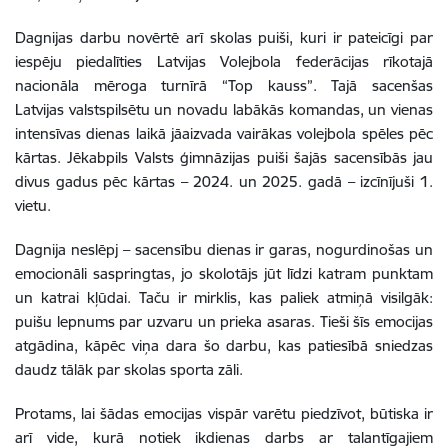
Dagnijas darbu novērtē arī skolas puiši, kuri ir pateicīgi par
iespēju piedalīties Latvijas Volejbola federācijas rīkotajā
nacionāla mēroga turnīrā “Top kauss”. Tajā sacenšas
Latvijas valstspilsētu un novadu labākās komandas, un vienas
intensīvas dienas laikā jāaizvada vairākas volejbola spēles pēc
kārtas. Jēkabpils Valsts ģimnāzijas puiši šajās sacensībās jau
divus gadus pēc kārtas – 2024. un 2025. gadā – izcīnījuši 1.
vietu.
Dagnija neslēpj – sacensību dienas ir garas, nogurdinošas un
emocionāli saspringtas, jo skolotājs jūt līdzi katram punktam
un katrai kļūdai. Taču ir mirklis, kas paliek atmiņā visilgāk:
puišu lepnums par uzvaru un prieka asaras. Tieši šīs emocijas
atgādina, kāpēc viņa dara šo darbu, kas patiesībā sniedzas
daudz tālāk par skolas sporta zāli.
Protams, lai šādas emocijas vispār varētu piedzīvot, būtiska ir
arī vide, kurā notiek ikdienas darbs ar talantīgajiem