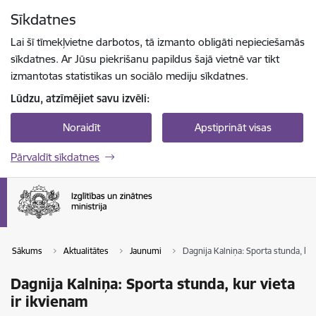
Pāriet uz lapas saturu
Sīkdatnes
Spied
lai meklētu
Enter
Lai šī tīmekļvietne darbotos, tā izmanto obligāti nepieciešamās
sīkdatnes. Ar Jūsu piekrišanu papildus šajā vietnē var tikt
izmantotas statistikas un sociālo mediju sīkdatnes.
Lūdzu, atzīmējiet savu izvēli:
Noraidīt
Apstiprināt visas
Pārvaldīt sīkdatnes
Sākums
Aktualitātes
Jaunumi
Dagnija Kalniņa: Sporta stunda, kur
Dagnija Kalniņa: Sporta stunda, kur vieta
ir ikvienam