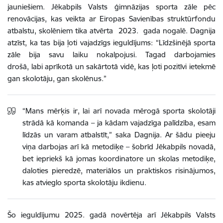
jauniešiem. Jēkabpils Valsts ģimnāzijas sporta zāle pēc
renovācijas, kas veikta ar Eiropas Savienības struktūrfondu
atbalstu, skolēniem tika atvērta 2023. gada nogalē. Dagnija
atzīst, ka tas bija ļoti vajadzīgs ieguldījums: “Līdzšinējā sporta
zāle bija savu laiku nokalpojusi. Tagad darbojamies
drošā, labi aprīkotā un sakārtotā vidē, kas ļoti pozitīvi ietekmē
gan skolotāju, gan skolēnus.”
“Mans mērķis ir, lai arī novada mērogā sporta skolotāji
strādā kā komanda – ja kādam vajadzīga palīdzība, esam
līdzās un varam atbalstīt,” saka Dagnija. Ar šādu pieeju
viņa darbojas arī kā metodiķe – šobrīd Jēkabpils novadā,
bet iepriekš kā jomas koordinatore un skolas metodiķe,
daloties pieredzē, materiālos un praktiskos risinājumos,
kas atvieglo sporta skolotāju ikdienu.
Šo ieguldījumu 2025. gadā novērtēja arī Jēkabpils Valsts