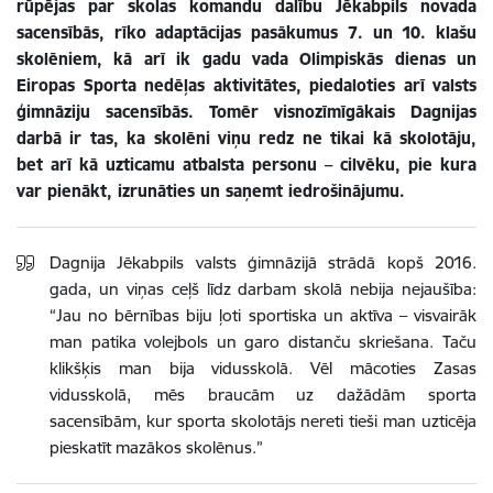
rūpējas par skolas komandu dalību Jēkabpils novada
sacensībās, rīko adaptācijas pasākumus 7. un 10. klašu
skolēniem, kā arī ik gadu vada Olimpiskās dienas un
Eiropas Sporta nedēļas aktivitātes, piedaloties arī valsts
ģimnāziju sacensībās. Tomēr visnozīmīgākais Dagnijas
darbā ir tas, ka skolēni viņu redz ne tikai kā skolotāju,
bet arī kā uzticamu atbalsta personu – cilvēku, pie kura
var pienākt, izrunāties un saņemt iedrošinājumu.
Dagnija Jēkabpils valsts ģimnāzijā strādā kopš 2016.
gada, un viņas ceļš līdz darbam skolā nebija nejaušība:
“Jau no bērnības biju ļoti sportiska un aktīva – visvairāk
man patika volejbols un garo distanču skriešana. Taču
klikšķis man bija vidusskolā. Vēl mācoties Zasas
vidusskolā, mēs braucām uz dažādām sporta
sacensībām, kur sporta skolotājs nereti tieši man uzticēja
pieskatīt mazākos skolēnus.”