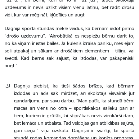
uzdevums ir nevis uzlikt visiem vienu latiņu, bet radīt drošu
vidi, kur var mēģināt, kļūdīties un augt.
Dagnija sporta stundās meklē veidus, kā bērnam iedot pirmo
“drošo uzdevumu”. “Akrobātikā es nespiežu bērnu darīt to,
no kā viņam ir īstas bailes. Ja kūlenis izraisa paniku, mēs ejam
soli atpakaļ un sākam ar drošākiem elementiem – tiltiņu vai
svecīti. Kad bērns sāk sajust, ka izdodas, var pakāpeniski
augt.”
Dagnija piebilst, ka tieši šādos brīžos, kad bērnam
izdodas un acis sāk mirdzēt, arī skolotājs visvairāk jūt
gandarījumu par savu darbu. “Man patīk, ka stundā bērni
mācās arī viens no otra – sportiskākos salieku pārī ar
tiem, kuriem ir grūtāk, lai stiprākais nevis vienkārši dara,
bet iemāca un atbalsta. Tad veidojas gan atbildības sajūta,
gan cieņa,” viņa uzskata. Dagnijai ir svarīgi, lai sporta
stundā rodas komandas domāšana un kopīgs progress,