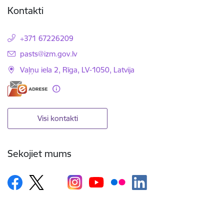
Kontakti
+371 67226209
E-pasts:
pasts@izm.gov.lv
Vaļņu iela 2, Rīga, LV-1050, Latvija
Visi kontakti
Sekojiet mums