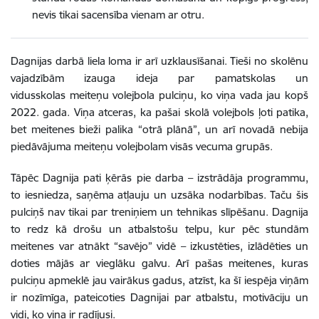
nevis tikai sacensība vienam ar otru.
Dagnijas darbā liela loma ir arī uzklausīšanai. Tieši no skolēnu
vajadzībām izauga ideja par pamatskolas un
vidusskolas meiteņu volejbola pulciņu, ko viņa vada jau kopš
2022. gada. Viņa atceras, ka pašai skolā volejbols ļoti patika,
bet meitenes bieži palika “otrā plānā”, un arī novadā nebija
piedāvājuma meiteņu volejbolam visās vecuma grupās.
Tāpēc Dagnija pati ķērās pie darba – izstrādāja programmu,
to iesniedza, saņēma atļauju un uzsāka nodarbības. Taču šis
pulciņš nav tikai par treniņiem un tehnikas slīpēšanu. Dagnija
to redz kā drošu un atbalstošu telpu, kur pēc stundām
meitenes var atnākt “savējo” vidē – izkustēties, izlādēties un
doties mājās ar vieglāku galvu. Arī pašas meitenes, kuras
pulciņu apmeklē jau vairākus gadus, atzīst, ka šī iespēja viņām
ir nozīmīga, pateicoties Dagnijai par atbalstu, motivāciju un
vidi, ko viņa ir radījusi.