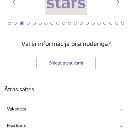
Vai šī informācija bija noderīga?
Sniegt atsauksmi
Kājene
Ātrās saites
Vakances
Iepirkumi