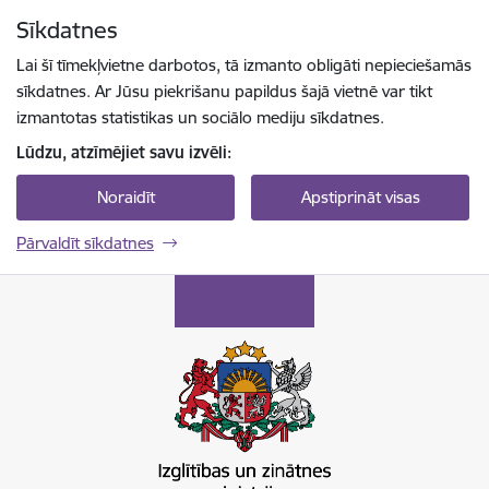
Pāriet uz lapas saturu
Sīkdatnes
Spied
lai meklētu
Enter
Lai šī tīmekļvietne darbotos, tā izmanto obligāti nepieciešamās
sīkdatnes. Ar Jūsu piekrišanu papildus šajā vietnē var tikt
izmantotas statistikas un sociālo mediju sīkdatnes.
Lūdzu, atzīmējiet savu izvēli:
Noraidīt
Apstiprināt visas
Pārvaldīt sīkdatnes
Izglītības un zinātnes ministrija