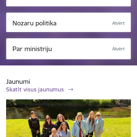
Nozaru politika
Atvērt
Par ministriju
Atvērt
Jaunumi
Skatīt visus jaunumus