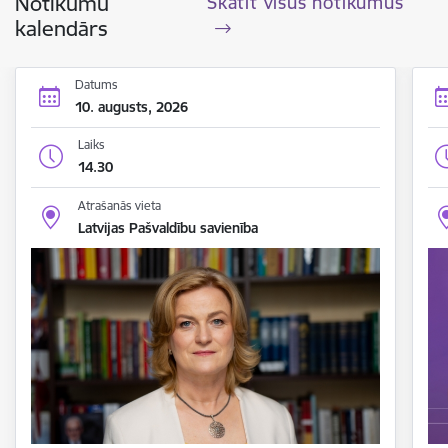
Notikumu
Skatīt visus notikumus
kalendārs
Datums
10. augusts, 2026
Laiks
14.30
Atrašanās vieta
Latvijas Pašvaldību savienība