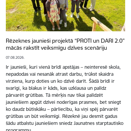
Rēzeknes jaunieši projektā “PROTI un DARI 2.0”
mācās rakstīt veiksmīgu dzīves scenāriju
07.08.2026.
Ir jaunieši, kuri vienā brīdī apstājas – neinteresē skola,
nepadodas vai nesanāk atrast darbu, trūkst skaidra
virziena, kurp doties un ko dzīvē darīt. Šādā brīdī ir
svarīgi, ka blakus ir kāds, kas uzklausa un palīdz
pārvarēt grūtības. Tā mērķis nav tikai palīdzēt
jauniešiem apgūt dzīvei noderīgas prasmes, bet sniegt
ko daudz būtiskāku – pārliecību, ka viņi spēj pārvarēt
grūtības un būt veiksmīgi. Rēzeknē jau desmit gadus
šādu atbalstu jauniešiem sniedz Jaunatnes starptautisko
programmu…