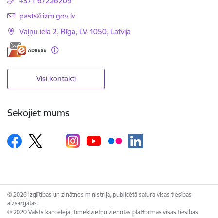
+371 67226209
E-pasts:
pasts@izm.gov.lv
Vaļņu iela 2, Rīga, LV-1050, Latvija
Visi kontakti
Sekojiet mums
© 2026 Izglītības un zinātnes ministrija, publicētā satura visas tiesības
aizsargātas.
© 2020 Valsts kanceleja, Tīmekļvietņu vienotās platformas visas tiesības