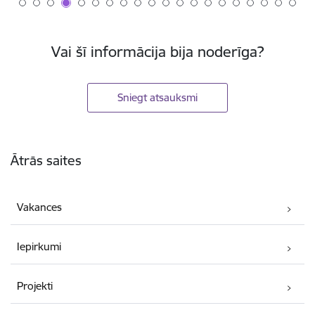
Vai šī informācija bija noderīga?
Sniegt atsauksmi
Kājene
Ātrās saites
Vakances
Iepirkumi
Projekti