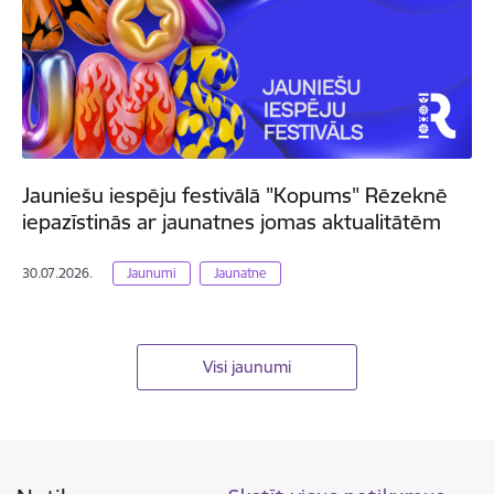
Jauniešu iespēju festivālā "Kopums" Rēzeknē
iepazīstinās ar jaunatnes jomas aktualitātēm
30.07.2026.
Jaunumi
Jaunatne
Visi jaunumi