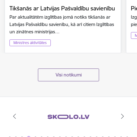
Tikšanās ar Latvijas Pašvaldību savienību
Pi
Par aktualitātēm izglītības jomā notiks tikšanās ar
Izg
Latvijas Pašvaldību savienību, kā arī citiem Izglītības
pi
un zinātnes ministrijas…
M
Ministres aktivitātes
Visi notikumi