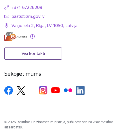
+371 67226209
E-pasts:
pasts@izm.gov.lv
Vaļņu iela 2, Rīga, LV-1050, Latvija
Visi kontakti
Sekojiet mums
© 2026 Izglītības un zinātnes ministrija, publicētā satura visas tiesības
aizsargātas.