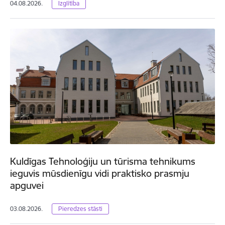
04.08.2026.
Izglītība
Kuldīgas Tehnoloģiju un tūrisma tehnikums
ieguvis mūsdienīgu vidi praktisko prasmju
apguvei
03.08.2026.
Pieredzes stāsti