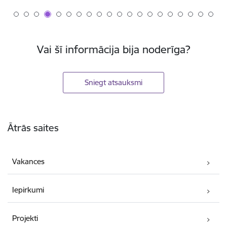
Vai šī informācija bija noderīga?
Sniegt atsauksmi
Kājene
Ātrās saites
Vakances
Iepirkumi
Projekti