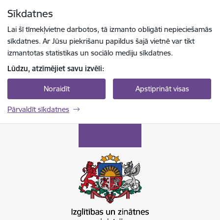
Pāriet uz lapas saturu
Sīkdatnes
Spied
lai meklētu
Enter
Lai šī tīmekļvietne darbotos, tā izmanto obligāti nepieciešamās
sīkdatnes. Ar Jūsu piekrišanu papildus šajā vietnē var tikt
izmantotas statistikas un sociālo mediju sīkdatnes.
Lūdzu, atzīmējiet savu izvēli:
Noraidīt
Apstiprināt visas
Pārvaldīt sīkdatnes
Izglītības un zinātnes ministrija