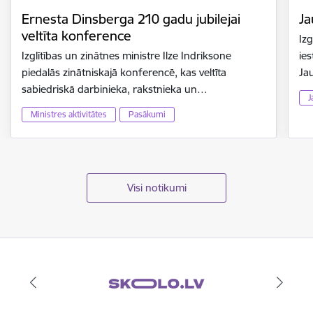
Ernesta Dinsberga 210 gadu jubilejai
Ja
veltīta konference
Izg
Izglītības un zinātnes ministre Ilze Indriksone
ies
piedalās zinātniskajā konferencē, kas veltīta
Ja
sabiedriskā darbinieka, rakstnieka un…
J
Ministres aktivitātes
Pasākumi
Visi notikumi