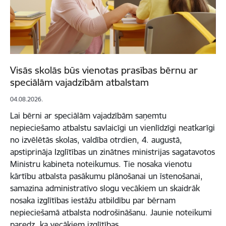
Visās skolās būs vienotas prasības bērnu ar
speciālām vajadzībām atbalstam
04.08.2026.
Lai bērni ar speciālām vajadzībām saņemtu
nepieciešamo atbalstu savlaicīgi un vienlīdzīgi neatkarīgi
no izvēlētās skolas, valdība otrdien, 4. augustā,
apstiprināja Izglītības un zinātnes ministrijas sagatavotos
Ministru kabineta noteikumus. Tie nosaka vienotu
kārtību atbalsta pasākumu plānošanai un īstenošanai,
samazina administratīvo slogu vecākiem un skaidrāk
nosaka izglītības iestāžu atbildību par bērnam
nepieciešamā atbalsta nodrošināšanu. Jaunie noteikumi
paredz, ka vecākiem izglītības…