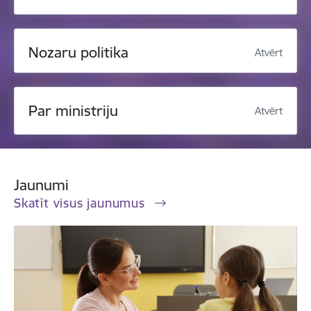
Nozaru politika
Atvērt
Par ministriju
Atvērt
Jaunumi
Skatīt visus jaunumus