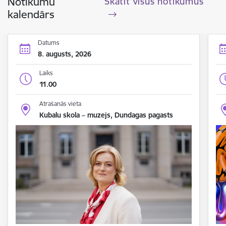
Notikumu
Skatīt visus notikumus
kalendārs
Datums
8. augusts, 2026
Laiks
11.00
Atrašanās vieta
Kubalu skola – muzejs, Dundagas pagasts