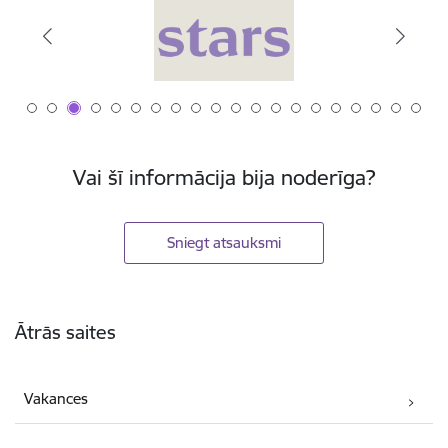
Vai šī informācija bija noderīga?
Sniegt atsauksmi
Kājene
Ātrās saites
Vakances