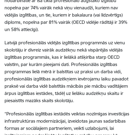
nodarbinātie ar īsa cikla profesionālo augstāko izglītību
nopelna par 74% vairāk nekā viņu vienaudži, kuriem nav
vidējās izglītības, un tie, kuriem ir bakalaura (vai līdzvērtīgs)
diploms, nopelna par 81% vairāk (OECD vidējie rādītāji ir 39%
un 58% attiecīgi).
Latvijā profesionālās vidējās izglītības programmās uz vienu
skolotāju ir divreiz vairāk audzēkņu nekā vispārējās vidējās
izglītības programmās, kas ir lielākā atšķirība starp OECD
valstīm, par kurām pieejami dati. Profesionālās izglītības
programmas lielā mērā ir balstītas uz praksi un darba vidi,
profesionālās izglītības audzēkņiem ievērojamu laiku pavadot
praksē vai darba vidē balstītās mācībās pie mācību vadītājiem
ārpus izglītības iestādes, tādēļ uz lielāku audzēkņu skaitu ir
piesaistīts mazāks skaits skolotāju.
“Profesionālās izglītības iestādēs veiktas nozīmīgas investīcijas
infrastruktūras modernizācijai, izveidotas jaunas sadarbības
formas ar sociālajiem partneriem, veikti uzlabojumi, lai