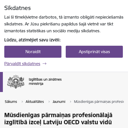
Pāriet uz lapas saturu
Sīkdatnes
Spied
lai meklētu
Enter
Lai šī tīmekļvietne darbotos, tā izmanto obligāti nepieciešamās
sīkdatnes. Ar Jūsu piekrišanu papildus šajā vietnē var tikt
izmantotas statistikas un sociālo mediju sīkdatnes.
Lūdzu, atzīmējiet savu izvēli:
Noraidīt
Apstiprināt visas
Pārvaldīt sīkdatnes
Sākums
Aktualitātes
Jaunumi
Mūsdienīgas pārmaiņas profesionāla
Mūsdienīgas pārmaiņas profesionālajā
izglītībā izceļ Latviju OECD valstu vidū