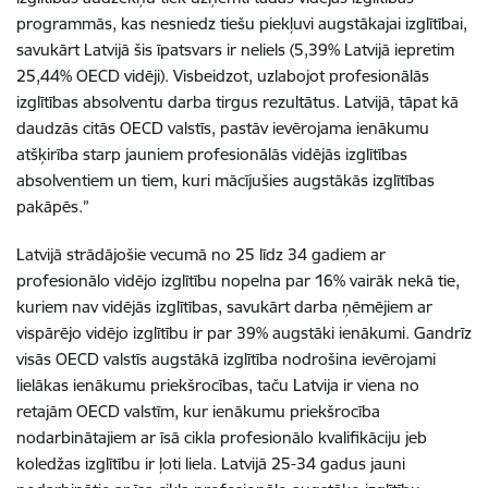
programmās, kas nesniedz tiešu piekļuvi augstākajai izglītībai,
savukārt Latvijā šis īpatsvars ir neliels (5,39% Latvijā iepretim
25,44% OECD vidēji). Visbeidzot, uzlabojot profesionālās
izglītības absolventu darba tirgus rezultātus. Latvijā, tāpat kā
daudzās citās OECD valstīs, pastāv ievērojama ienākumu
atšķirība starp jauniem profesionālās vidējās izglītības
absolventiem un tiem, kuri mācījušies augstākās izglītības
pakāpēs.”
Latvijā strādājošie vecumā no 25 līdz 34 gadiem ar
profesionālo vidējo izglītību nopelna par 16% vairāk nekā tie,
kuriem nav vidējās izglītības, savukārt darba ņēmējiem ar
vispārējo vidējo izglītību ir par 39% augstāki ienākumi. Gandrīz
visās OECD valstīs augstākā izglītība nodrošina ievērojami
lielākas ienākumu priekšrocības, taču Latvija ir viena no
retajām OECD valstīm, kur ienākumu priekšrocība
nodarbinātajiem ar īsā cikla profesionālo kvalifikāciju jeb
koledžas izglītību ir ļoti liela. Latvijā 25-34 gadus jauni