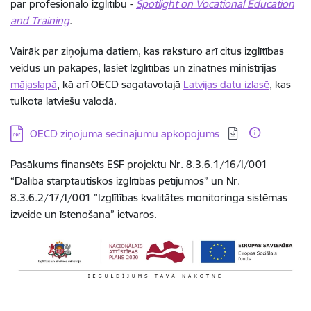
par profesionālo izglītību -
Spotlight on Vocational Education
and Training
.
Vairāk par ziņojuma datiem, kas raksturo arī citus izglītības
veidus un pakāpes, lasiet Izglītības un zinātnes ministrijas
mājaslapā
, kā arī OECD sagatavotajā
Latvijas datu izlasē
, kas
tulkota latviešu valodā.
Lejupielādēt:
OECD ziņojuma secinājumu apkopojums
Pasākums finansēts ESF projektu Nr. 8.3.6.1/16/I/001
“Dalība starptautiskos izglītības pētījumos” un Nr.
8.3.6.2/17/I/001 ”Izglītības kvalitātes monitoringa sistēmas
izveide un īstenošana” ietvaros.