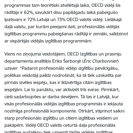
programmas tam teorētiski atvēlētajā laikā, OECD vidēji šis
rādītājs ir 62%, savukārt divu papildgadu laikā pabeigušo
īpatsvars ir 72% Latvijā un 73% OECD valstīs vidēji. Lielākajā
daļā valstu, par kurām pieejami dati, profesionālās vidējās
izglītības programmu pabeigšanas rādītāji ir zemāki, salīdzinot
ar vispārējās vidējās izglītības programmām.
Viens no ziņojuma veidotājiem, OECD Izglītības un prasmju
departamenta analītiķis Eriks Šarbonjē (
Éric Charbonnier
)
uzsver: “Padarot profesionālo vidējo izglītību pievilcīgāku,
politikas veidotāji palīdz nodrošināt, ka tā tiek uzskatīta par
pirmās izvēles iespēju, kas ir līdzvērtīga citām izglītības
iespējām. Lai to panāktu, var aktivizēt trīs sviras. Pirmkārt,
cieši sadarbojoties ar darba devējiem. Tā tas ir Latvijā, kur
visās profesionālās vidējās izglītības programmās ir iekļauta
nozīmīga profesionālā komponente. Otrkārt, stiprinot saikni
starp profesionālo izglītību un citiem izglītības veidiem un
pakāpēm. Vidēji OECD valstīs ceturtā daļa profesionālās
izglītības audzēkņu tiek uzņemti tādās vidējās izglītības