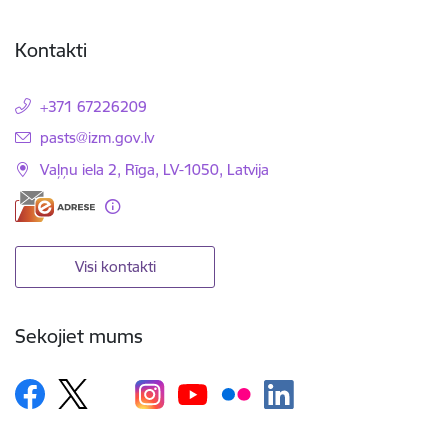
Kontakti
+371 67226209
E-pasts:
pasts@izm.gov.lv
Vaļņu iela 2, Rīga, LV-1050, Latvija
Visi kontakti
Sekojiet mums