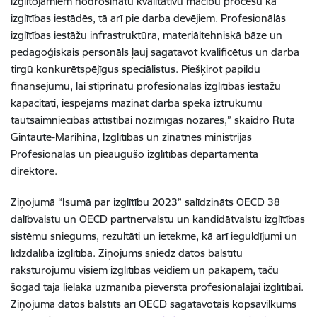
izglītojamiem nodrošinātu kvalitatīvu mācību procesu kā
izglītības iestādēs, tā arī pie darba devējiem. Profesionālās
izglītības iestāžu infrastruktūra, materiāltehniskā bāze un
pedagoģiskais personāls ļauj sagatavot kvalificētus un darba
tirgū konkurētspējīgus speciālistus. Piešķirot papildu
finansējumu, lai stiprinātu profesionālās izglītības iestāžu
kapacitāti, iespējams mazināt darba spēka iztrūkumu
tautsaimniecības attīstībai nozīmīgās nozarēs,” skaidro Rūta
Gintaute-Marihina, Izglītības un zinātnes ministrijas
Profesionālās un pieaugušo izglītības departamenta
direktore.
Ziņojumā “Īsumā par izglītību 2023” salīdzināts OECD 38
dalībvalstu un OECD partnervalstu un kandidātvalstu izglītības
sistēmu sniegums, rezultāti un ietekme, kā arī ieguldījumi un
līdzdalība izglītībā. Ziņojums sniedz datos balstītu
raksturojumu visiem izglītības veidiem un pakāpēm, taču
šogad tajā lielāka uzmanība pievērsta profesionālajai izglītībai.
Ziņojuma datos balstīts arī OECD sagatavotais kopsavilkums