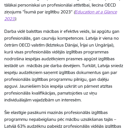
tālākai personiskai un profesionālai attīstībai, liecina OECD
ziņojums "Īsumā par izglītību 2023”
(
Education at a Glance
2023
)
.
Darba vidē balstītas mācības ir efektīvs veids, lai apgūtu gan
profesionālās, gan caurviju kompetences. Latvija ir viena no
četrām OECD valstīm (līdztekus Dānijai, Īrijai un Ungārijai),
kurā visas profesionālās vidējās izglītības programmas
nodrošina iespējas audzēkņiem prasmes apgūst izglītības
iestādē un mācībās pie darba devējiem. Turklāt, Latvija sniedz
iespēju audzēkņiem saņemt izglītības dokumentus gan par
profesionālās izglītības programmu pilnīgu, gan daļēju
apguvi. Jauniešiem būs iespēja uzkrāt un pārnest atzītas
profesionālās kvalifikācijas, pamatojoties uz viņu
individuālajām vajadzībām un interesēm.
Šie elastīgie pasākumi mazinās profesionālās izglītības
programmu nepabeigšanu pēc mācību uzsākšanas tajās –
Latvijā 63% audzēkņu pabeidz profesionālās vidējās izglītības