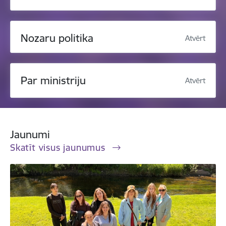
Nozaru politika
Atvērt
Par ministriju
Atvērt
Jaunumi
Skatīt visus jaunumus