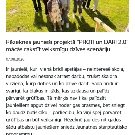
Rēzeknes jaunieši projektā “PROTI un DARI 2.0”
mācās rakstīt veiksmīgu dzīves scenāriju
07.08.2026.
Ir jaunieši, kuri vienā brīdī apstājas – neinteresē skola,
nepadodas vai nesanāk atrast darbu, trūkst skaidra
virziena, kurp doties un ko dzīvē darīt. Šādā brīdī ir
svarīgi, ka blakus ir kāds, kas uzklausa un palīdz
pārvarēt grūtības. Tā mērķis nav tikai palīdzēt
jauniešiem apgūt dzīvei noderīgas prasmes, bet sniegt
ko daudz būtiskāku – pārliecību, ka viņi spēj pārvarēt
grūtības un būt veiksmīgi. Rēzeknē jau desmit gadus
šādu atbalstu jauniešiem sniedz Jaunatnes starptautisko
programmu…