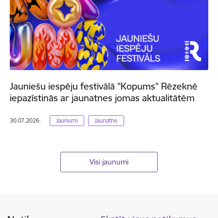
Jauniešu iespēju festivālā "Kopums" Rēzeknē
iepazīstinās ar jaunatnes jomas aktualitātēm
30.07.2026.
Jaunumi
Jaunatne
Visi jaunumi