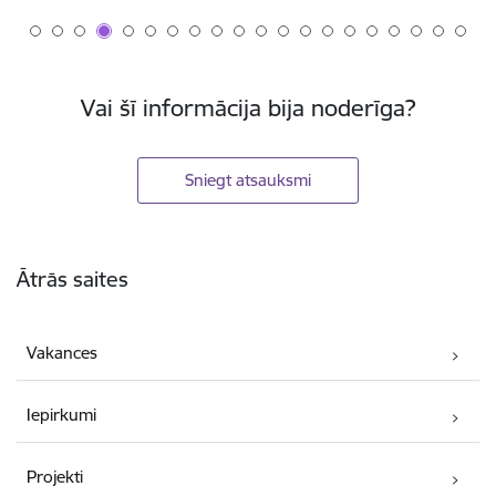
Vai šī informācija bija noderīga?
Sniegt atsauksmi
Kājene
Ātrās saites
Vakances
Iepirkumi
Projekti