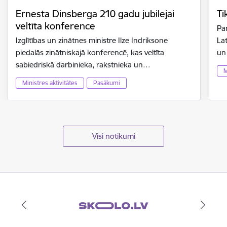
Ernesta Dinsberga 210 gadu jubilejai
Ti
veltīta konference
Par
Izglītības un zinātnes ministre Ilze Indriksone
Lat
piedalās zinātniskajā konferencē, kas veltīta
un
sabiedriskā darbinieka, rakstnieka un…
M
Ministres aktivitātes
Pasākumi
Visi notikumi