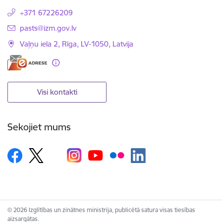
+371 67226209
E-pasts:
pasts@izm.gov.lv
Vaļņu iela 2, Rīga, LV-1050, Latvija
Visi kontakti
Sekojiet mums
© 2026 Izglītības un zinātnes ministrija, publicētā satura visas tiesības
aizsargātas.