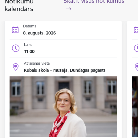
Notikumu
Skatīt visus notikumus
kalendārs
Datums
8. augusts, 2026
Laiks
11.00
Atrašanās vieta
Kubalu skola – muzejs, Dundagas pagasts