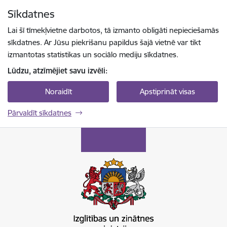
Pāriet uz lapas saturu
Sīkdatnes
Spied
lai meklētu
Enter
Lai šī tīmekļvietne darbotos, tā izmanto obligāti nepieciešamās
sīkdatnes. Ar Jūsu piekrišanu papildus šajā vietnē var tikt
izmantotas statistikas un sociālo mediju sīkdatnes.
Lūdzu, atzīmējiet savu izvēli:
Noraidīt
Apstiprināt visas
Pārvaldīt sīkdatnes
Izglītības un zinātnes ministrija