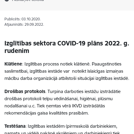
Publicēts: 03.10.2020.
Atjaunināts: 29.09.2022.
Izglītības sektora COVID-19 plāns 2022. g.
rudenim
Klātiene
: Izglītības process notiek klātienē. Paaugstinoties
saslimstībai, izglītības iestāde var noteikt īslaicīgas izmaiņas
mācību darba organizācijā atbilstoši situācijai izglītības iestādē.
Drošības protokols
. Turpina darboties iestāžu izstrādātie
drošības protokoli telpu vēdināšanai, higiēnai, plūsmu
nodalīšanai u.c. Tiek ņemtas vērā IKVD izstrādātās
rekomendācijas gaisa kvalitātes prasībām.
Testēšana
: Izglītības iestādēm (pirmsskolā darbiniekiem,
pamata un vidējā pakāpē skolēniem un darbiniekiem) tiek