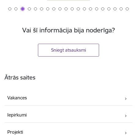
Vai šī informācija bija noderīga?
Sniegt atsauksmi
Kājene
Ātrās saites
Vakances
Iepirkumi
Projekti