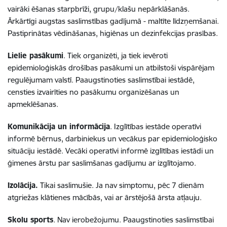
vairāki ēšanas starpbrīži, grupu/klašu nepārklāšanās.
Ārkārtīgi augstas saslimstības gadījumā - maltīte līdzņemšanai.
Pastiprinātas vēdināšanas, higiēnas un dezinfekcijas prasības.
Lielie pasākumi
. Tiek organizēti, ja tiek ievēroti
epidemioloģiskās drošības pasākumi un atbilstoši vispārējam
regulējumam valstī. Paaugstinoties saslimstībai iestādē,
censties izvairīties no pasākumu organizēšanas un
apmeklēšanas.
Komunikācija un informācija
. Izglītības iestāde operatīvi
informē bērnus, darbiniekus un vecākus par epidemioloģisko
situāciju iestādē. Vecāki operatīvi informē izglītības iestādi un
ģimenes ārstu par saslimšanas gadījumu ar izglītojamo.
Izolācija.
Tikai saslimušie. Ja nav simptomu, pēc 7 dienām
atgriežas klātienes mācībās, vai ar ārstējošā ārsta atļauju.
Skolu sports
. Nav ierobežojumu. Paaugstinoties saslimstībai