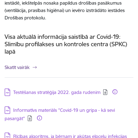
iestādē, iekštelpās nosaka papildus drošības pasākumus
(ventilācija, prasības higiēnai) un ievēro izstrādāto iestādes
Drošības protokolu.
Visa aktuālā informācija saistībā ar Covid-19:
Slimību profilakses un kontroles centra (SPKC)
lapā
Skatīt vairāk
Lejupielādēt:
Testēšanas stratēģija 2022. gada rudenim
Lejupielādēt:
Informatīvs materiāls "Covid-19 un gripa - kā sevi
pasargāt"
Lejupielādēt:
Rīcības algoritms, ja bērnam ir akūtas elpceļu infekcijas