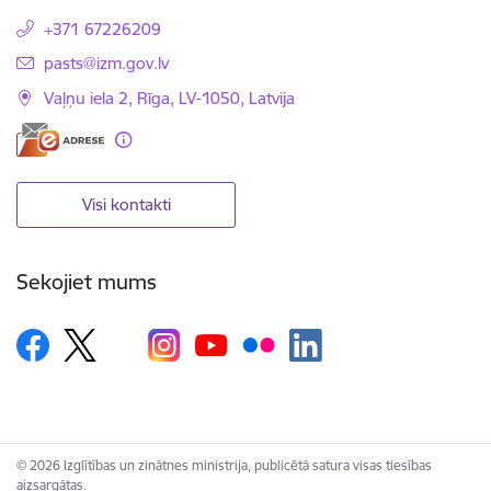
+371 67226209
E-pasts:
pasts@izm.gov.lv
Vaļņu iela 2, Rīga, LV-1050, Latvija
Visi kontakti
Sekojiet mums
© 2026 Izglītības un zinātnes ministrija, publicētā satura visas tiesības
aizsargātas.