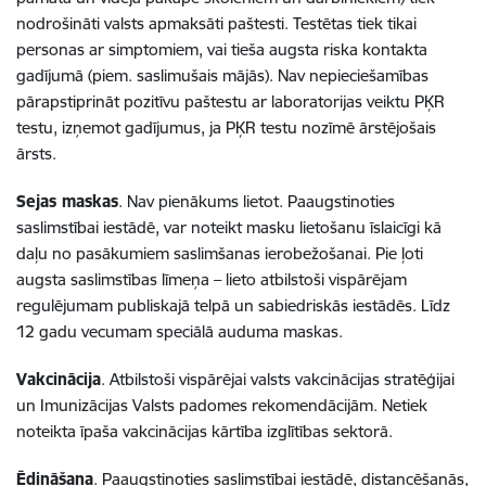
nodrošināti valsts apmaksāti paštesti. Testētas tiek tikai
personas ar simptomiem, vai tieša augsta riska kontakta
gadījumā (piem. saslimušais mājās). Nav nepieciešamības
pārapstiprināt pozitīvu paštestu ar laboratorijas veiktu PĶR
testu, izņemot gadījumus, ja PĶR testu nozīmē ārstējošais
ārsts.
Sejas maskas
. Nav pienākums lietot. Paaugstinoties
saslimstībai iestādē, var noteikt masku lietošanu īslaicīgi kā
daļu no pasākumiem saslimšanas ierobežošanai. Pie ļoti
augsta saslimstības līmeņa – lieto atbilstoši vispārējam
regulējumam publiskajā telpā un sabiedriskās iestādēs. Līdz
12 gadu vecumam speciālā auduma maskas.
Vakcinācija
. Atbilstoši vispārējai valsts vakcinācijas stratēģijai
un Imunizācijas Valsts padomes rekomendācijām. Netiek
noteikta īpaša vakcinācijas kārtība izglītības sektorā.
Ēdināšana
. Paaugstinoties saslimstībai iestādē, distancēšanās,