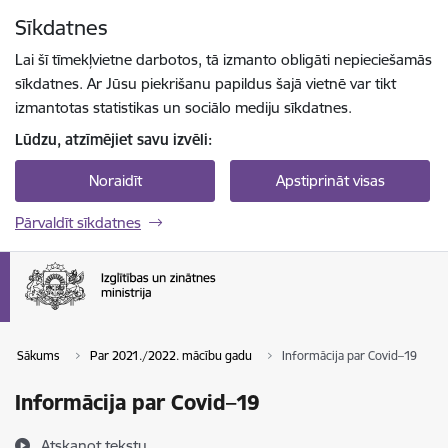
Pāriet uz lapas saturu
Sīkdatnes
Spied
lai meklētu
Enter
Lai šī tīmekļvietne darbotos, tā izmanto obligāti nepieciešamās
sīkdatnes. Ar Jūsu piekrišanu papildus šajā vietnē var tikt
izmantotas statistikas un sociālo mediju sīkdatnes.
Lūdzu, atzīmējiet savu izvēli:
Noraidīt
Apstiprināt visas
Pārvaldīt sīkdatnes
Sākums
Par 2021./2022. mācību gadu
Informācija par Covid–19
Informācija par Covid–19
Atskaņot tekstu