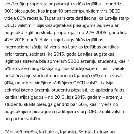
iedzīvotāju proporcija ar pabeigtu vidējo izglītību – gandrīz
90% pieaugušo, kas ir par 10 procentpunktiem virs OECD
vidējā 80% rādītāja. Tāpat pārskata dati liecina, ka Latvijā starp
OECD valstīm ir bijis visaugstākais pieaugums jauniešu ar
augstāko izglītību skaita proporcijā – no 22% 2005. gadā līdz
42% 2016. gadā. Raksturojot augstākās izglītības
internacionalizāciju kā vienu no Latvijas izglītības politikas
prioritātēm, secināts, ka 2015. gadā Latvijas augstākās
izglītības sistēmā bija apmēram 5000 ārzemju studentu, kas ir
6% no visiem augstākajā izglītībā studējošajiem. Tas ir vairāk
nekā ārzemju studentu proporcija Igaunijā (5%) un Lietuvā
(4%), un atbilst vidējiem rādītājiem OECD valstīs. Latvija
sekmīgi īsteno ārzemju studentu piesaisti, ko apliecina fakts,
ka tikai trijos gados – no 2013. līdz 2015. gadam – ārzemju
studentu skaits pieauga gandrīz par 50%, kas ir viens no
augstākajiem pieauguma rādītājiem starp OECD dalībvalstīm
un partnervalstīm.
Pārskatā minēts, ka Latvija, Igaunija, Somija, Lietuva un