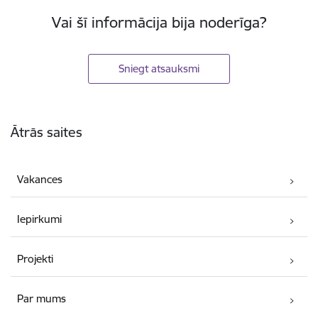
Vai šī informācija bija noderīga?
Sniegt atsauksmi
Kājene
Ātrās saites
Vakances
Iepirkumi
Projekti
Par mums