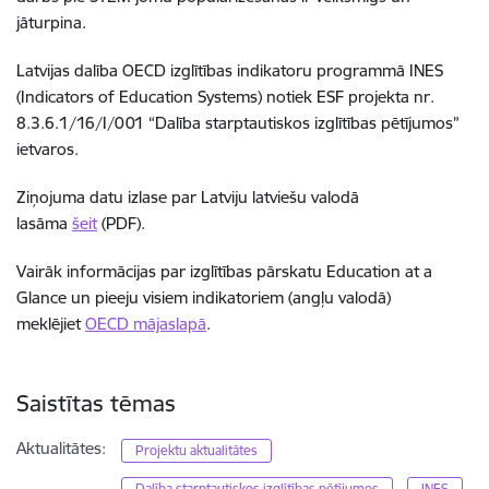
jāturpina.
Latvijas dalība OECD izglītības indikatoru programmā INES
(Indicators of Education Systems) notiek ESF projekta nr.
8.3.6.1/16/I/001 “Dalība starptautiskos izglītības pētījumos”
ietvaros.
Ziņojuma datu izlase par Latviju latviešu valodā
lasāma
šeit
(PDF).
Vairāk informācijas par izglītības pārskatu Education at a
Glance un pieeju visiem indikatoriem (angļu valodā)
meklējiet
OECD mājaslapā
.
Saistītas tēmas
Aktualitātes:
Projektu aktualitātes
Dalība starptautiskos izglītības pētījumos
INES