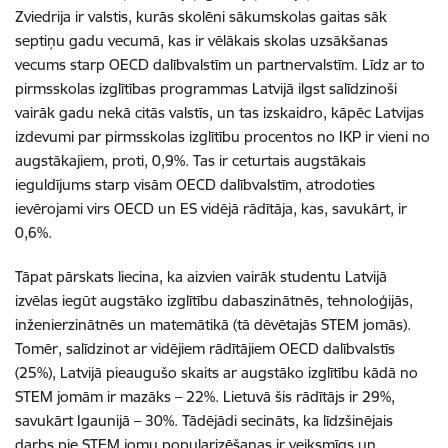
Zviedrija ir valstis, kurās skolēni sākumskolas gaitas sāk
septiņu gadu vecumā, kas ir vēlākais skolas uzsākšanas
vecums starp OECD dalībvalstīm un partnervalstīm. Līdz ar to
pirmsskolas izglītības programmas Latvijā ilgst salīdzinoši
vairāk gadu nekā citās valstīs, un tas izskaidro, kāpēc Latvijas
izdevumi par pirmsskolas izglītību procentos no IKP ir vieni no
augstākajiem, proti, 0,9%. Tas ir ceturtais augstākais
ieguldījums starp visām OECD dalībvalstīm, atrodoties
ievērojami virs OECD un ES vidējā rādītāja, kas, savukārt, ir
0,6%.
Tāpat pārskats liecina, ka aizvien vairāk studentu Latvijā
izvēlas iegūt augstāko izglītību dabaszinātnēs, tehnoloģijās,
inženierzinātnēs un matemātikā (tā dēvētajās STEM jomās).
Tomēr, salīdzinot ar vidējiem rādītājiem OECD dalībvalstīs
(25%), Latvijā pieaugušo skaits ar augstāko izglītību kādā no
STEM jomām ir mazāks – 22%. Lietuvā šis rādītājs ir 29%,
savukārt Igaunijā – 30%. Tādējādi secināts, ka līdzšinējais
darbs pie STEM jomu popularizēšanas ir veiksmīgs un