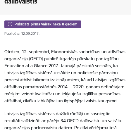
dalībvalstīs
Publicēts
pirms vairāk nekā 8 gadiem
Publicēts: 12.09.2017.
Otrdien, 12. septembrī, Ekonomiskās sadarbības un attīstības
organizācija (OECD) publicē ikgadējo pārskatu par izglītību
Education at a Glance 2017. Jaunajā pārskatā secināts, ka
Latvijas izglītības sistēmā uzsāktie un notiekošie pārmaiņu
procesi atbilst laikmeta izaicinājumiem, kā arī Latvijas Izglītības
attīstības pamatnostādnēs 2014. – 2020. gadam definētajam
mērķim: veidot kvalitatīvu un iekļaujošu izglītību personības
attīstībai, cilvēku labklājībai un ilgtspējīgai valsts izaugsmei.
Latvijas izglītības sistēmas dažādi rādītāji un sasniegtie
rezultāti salīdzināti ar pārējo 34 OECD dalībvalstu un vairāku
organizācijas partnervalstu datiem. Pozitīvi vērtējama lielā