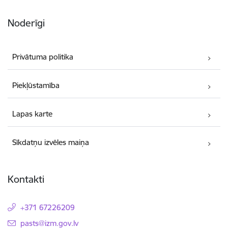
Noderīgi
Privātuma politika
Piekļūstamība
Lapas karte
Sīkdatņu izvēles maiņa
Kontakti
+371 67226209
E-pasts:
pasts@izm.gov.lv