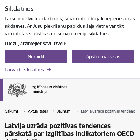
Pāriet uz lapas saturu
Sīkdatnes
Spied
lai meklētu
Enter
Lai šī tīmekļvietne darbotos, tā izmanto obligāti nepieciešamās
sīkdatnes. Ar Jūsu piekrišanu papildus šajā vietnē var tikt
izmantotas statistikas un sociālo mediju sīkdatnes.
Lūdzu, atzīmējiet savu izvēli:
Noraidīt
Apstiprināt visas
Pārvaldīt sīkdatnes
Sākums
Aktualitātes
Jaunumi
Latvija uzrāda pozitīvas tendences 
Latvija uzrāda pozitīvas tendences
pārskatā par izglītības indikatoriem OECD