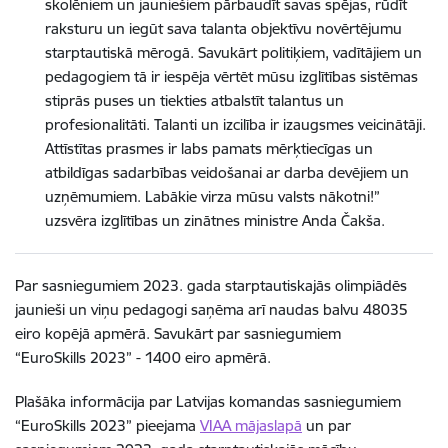
skolēniem un jauniešiem pārbaudīt savas spējas, rūdīt
raksturu un iegūt sava talanta objektīvu novērtējumu
starptautiskā mērogā. Savukārt politiķiem, vadītājiem un
pedagogiem tā ir iespēja vērtēt mūsu izglītības sistēmas
stiprās puses un tiekties atbalstīt talantus un
profesionalitāti. Talanti un izcilība ir izaugsmes veicinātāji.
Attīstītas prasmes ir labs pamats mērķtiecīgas un
atbildīgas sadarbības veidošanai ar darba devējiem un
uzņēmumiem. Labākie virza mūsu valsts nākotni!”
uzsvēra izglītības un zinātnes ministre Anda Čakša.
Par sasniegumiem 2023. gada starptautiskajās olimpiādēs
jaunieši un viņu pedagogi saņēma arī naudas balvu 48035
eiro kopējā apmērā. Savukārt par sasniegumiem
“EuroSkills 2023”
- 1400 eiro apmērā.
Plašāka informācija par Latvijas komandas sasniegumiem
“EuroSkills 2023”
pieejama
VIAA mājaslapā
un par