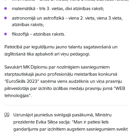
matemātikā - trīs 3. vietas, divi atzinības raksti;
astronomijā un astrofizikā – viena 2. vieta, viena 3.vieta,
atzinības raksts;
filozofijā – atzinības raksts.
Pateicībā par ieguldījumu jauno talantu sagatavošanā un
izglītošanā tika apbalvoti arī viņu pedagogi.
Savukārt MK Diplomu par nozīmīgiem sasniegumiem
starptautiskajā jauno profesionāļu meistarības konkursā
“EuroSkills 2023”
saņēma viens audzēknis un viņa prasmju
pilnveidotājs par izcīnīto izcilības medaļu prasmju jomā “WEB
tehnoloģijas”.
Uzrunājot jauniešus svinīgajā pasākumā, Ministru
prezidente Evika Siliņa sacīja: “Man ir patiesi liels
gandarījums par izcīnītiem augstiem sasniegumiem sveikt