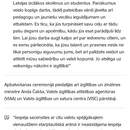
Latvijas izcilākos skolēnus un studentus. Panākumus
veido kopīgs darbs, tādēļ pateicības vārdi jāvelta arī
pedagogu un jauniešu vecāku ieguldījumam un
atbalstam. Es ticu, ka jūs turpināsiet savu ceļu ar tādu
pašu degsmi un apņēmību, kādu jūs esat parādījuši līdz
šim. Lai jūsu darba augļi kalpo arī par iedvesmu citiem, un
es esmu pārliecināta, ka jūsu talanti un prasmes nesīs ne
tikai personīgu ieguvumu jums, bet arī palīdzēs veidot un
attīstīt mūsu sabiedrību un valsti kopumā. Jo atslēga uz
veiksmīgu nākotni ir izglītībā!”
Apbalvošanas ceremonijā piedalījās arī izglītības un zinātnes
ministre Anda Čakša, Valsts izglītības attīstības aģentūras
(VIAA) un Valsts izglītības un satura centra (VISC) pārstāvji.
“Iespēja sacensties ar citu valstu spējīgākajiem
vienaudžiem starptautiskā arēnā ir neaizstājama iespēja