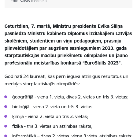
Foto: Valsts kanceleja
Ceturtdien, 7. martā, Ministru prezidente Evika Siliņa
pasniedza Ministru kabineta Diplomus izcilākajiem Latvijas
skolēniem, studentiem un viņu pedagogiem, prasmju
pilnveidotājiem par augstiem sasniegumiem 2023. gada
starptautiskajās mācību priekšmetu olimpiādēs un jauno
profesionāļu meistarības konkursā “EuroSkills 2023”.
Godināti 24 laureāti, kas pērn ieguva atzinīgus rezultātus un
medaļas starptautiskajās olimpiādēs:
ģeogrāfijā - viena 1. vieta, divas 2. vietas un trīs 3. vietas;
bioloģijā - viena 2. vieta un trīs 3. vietas;
ķīmijā - viena 2. vieta un trīs 3. vietas;
fizikā - trīs 3. vietas un atzinības raksts;
informātikā – divas 2. vietas, viena 3.vieta, atzinības raksts;