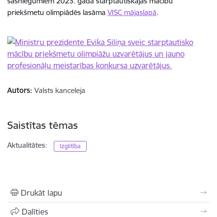
sasniegumiem 2023. gada starptautiskajās mācību
priekšmetu olimpiādēs lasāma
VISC mājaslapā
.
Autors:
Valsts kanceleja
Saistītas tēmas
Aktualitātes:
Izglītība
Drukāt lapu
Dalīties