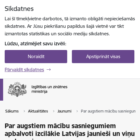
Pāriet uz lapas saturu
Sīkdatnes
Spied
lai meklētu
Enter
Lai šī tīmekļvietne darbotos, tā izmanto obligāti nepieciešamās
sīkdatnes. Ar Jūsu piekrišanu papildus šajā vietnē var tikt
izmantotas statistikas un sociālo mediju sīkdatnes.
Lūdzu, atzīmējiet savu izvēli:
Noraidīt
Apstiprināt visas
Pārvaldīt sīkdatnes
Sākums
Aktualitātes
Jaunumi
Par augstiem mācību sasniegumiem a
Par augstiem mācību sasniegumiem
apbalvoti izcilākie Latvijas jaunieši un viņu