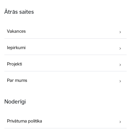
Kājene
Ātrās saites
Vakances
Iepirkumi
Projekti
Par mums
Noderīgi
Privātuma politika