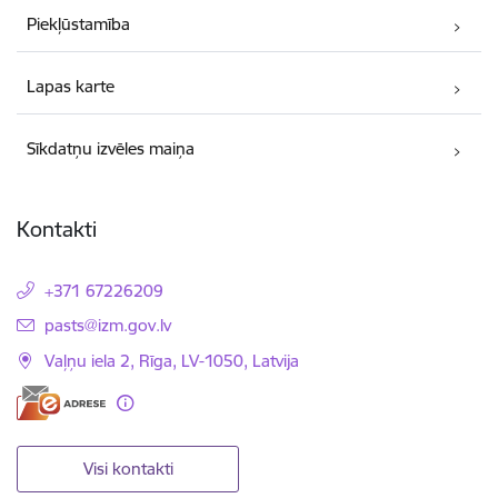
Piekļūstamība
Lapas karte
Sīkdatņu izvēles maiņa
Kontakti
+371 67226209
E-pasts:
pasts@izm.gov.lv
Vaļņu iela 2, Rīga, LV-1050, Latvija
Visi kontakti