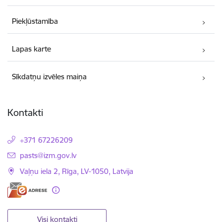
Piekļūstamība
Lapas karte
Sīkdatņu izvēles maiņa
Kontakti
+371 67226209
E-pasts:
pasts@izm.gov.lv
Vaļņu iela 2, Rīga, LV-1050, Latvija
Visi kontakti