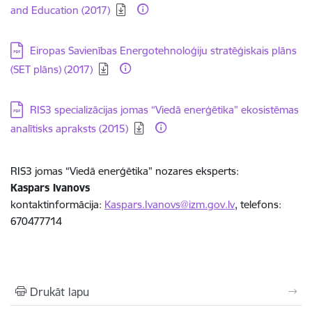
and Education (2017)
Lejupielādēt:
Eiropas Savienības Energotehnoloģiju stratēģiskais plāns
(SET plāns) (2017)
Lejupielādēt:
RIS3 specializācijas jomas “Viedā enerģētika” ekosistēmas
analītisks apraksts (2015)
RIS3 jomas “Viedā enerģētika” nozares eksperts:
Kaspars Ivanovs
kontaktinformācija:
Kaspars.Ivanovs@izm.gov.lv
, telefons:
670477714
Drukāt lapu