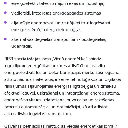
energoefektivitātes risinājumi ēkās un industrijā;
viedie tīkli, integrētas energoapgādes sistēmas
atjaunīgie energoavoti un risinājumi to integrēšanai
energosistēmā, bateriju tehnoloģijas;
alternatīvās degvielas transportam - biodegvielas,
ūdeņradis.
RIS3 specializācijas joma „Viedā enerģētika” sniedz
ieguldījumu enerģētikas nozares attīstībā un izvirzīto
energoefektivitātes un dekarbonizācijas mērķu sasniegšanā,
attīstot jaunus materiālus, inženiertehnoloģiskos un digitālos
risinājumus atjaunojamās enerģijas ilgtspējīgai un izmaksu
efektīvai ieguvei, uzkrāšanai un integrēšanai energosistēmā,
energoefektivitātes uzlabošanai būvniecībā un ražošanas
procesu automatizācijai un optimizācijai, kā arī attīstot
alternatīvās degvielas transportam.
Galvenās pētniecības institūcijas Viedās enerģētikas jomā ir