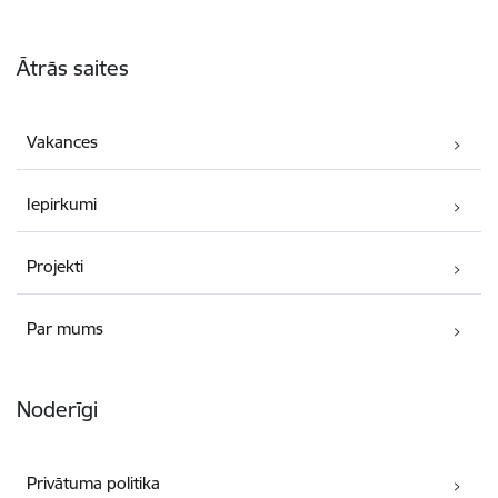
Kājene
Ātrās saites
Vakances
Iepirkumi
Projekti
Par mums
Noderīgi
Privātuma politika