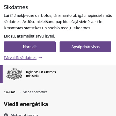
Pāriet uz lapas saturu
Sīkdatnes
Spied
lai meklētu
Enter
Lai šī tīmekļvietne darbotos, tā izmanto obligāti nepieciešamās
sīkdatnes. Ar Jūsu piekrišanu papildus šajā vietnē var tikt
izmantotas statistikas un sociālo mediju sīkdatnes.
Lūdzu, atzīmējiet savu izvēli:
Noraidīt
Apstiprināt visas
Pārvaldīt sīkdatnes
Sākums
Viedā enerģētika
Viedā enerģētika
Atskaņot tekstu