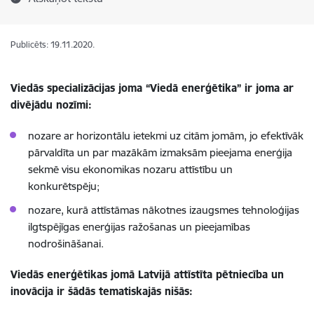
Publicēts: 19.11.2020.
Viedās specializācijas joma “Viedā enerģētika” ir joma ar
divējādu nozīmi:
nozare ar horizontālu ietekmi uz citām jomām, jo efektīvāk
pārvaldīta un par mazākām izmaksām pieejama enerģija
sekmē visu ekonomikas nozaru attīstību un
konkurētspēju;
nozare, kurā attīstāmas nākotnes izaugsmes tehnoloģijas
ilgtspējīgas enerģijas ražošanas un pieejamības
nodrošināšanai.
Viedās enerģētikas jomā Latvijā attīstīta pētniecība un
inovācija ir šādās tematiskajās nišās: