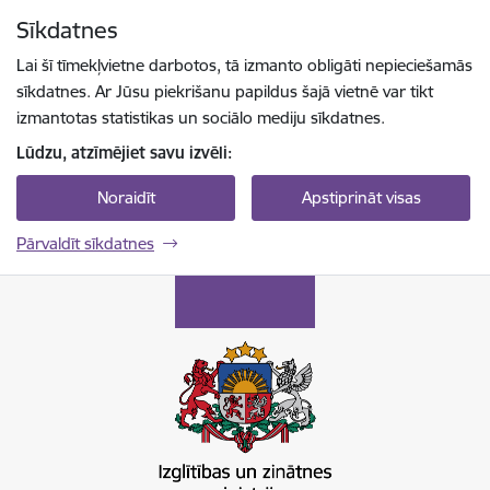
Pāriet uz lapas saturu
Sīkdatnes
Spied
lai meklētu
Enter
Lai šī tīmekļvietne darbotos, tā izmanto obligāti nepieciešamās
sīkdatnes. Ar Jūsu piekrišanu papildus šajā vietnē var tikt
izmantotas statistikas un sociālo mediju sīkdatnes.
Lūdzu, atzīmējiet savu izvēli:
Noraidīt
Apstiprināt visas
Pārvaldīt sīkdatnes
Izglītības un zinātnes ministrija