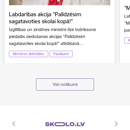
“M
Labdarības akcija “Palīdzēsim
La
sagatavoties skolai kopā!”
“M
Izglītības un zinātnes ministre Ilze Indriksone
pa
piedalās ziedošanas akcijas “Palīdzēsim
P
sagatavoties skolai kopā!” atklāšanā…
Ministres aktivitātes
Pasākumi
Visi notikumi