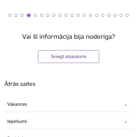
Vai šī informācija bija noderīga?
Sniegt atsauksmi
Kājene
Ātrās saites
Vakances
Iepirkumi