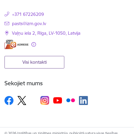
+371 67226209
E-pasts:
pasts@izm.gov.lv
Vaļņu iela 2, Rīga, LV-1050, Latvija
Visi kontakti
Sekojiet mums
© 2026 Izglītības un zinātnes ministrija, publicētā satura visas tiesības