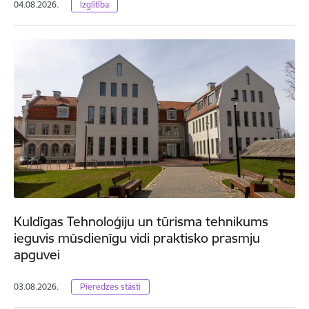
04.08.2026.
Izglītība
Kuldīgas Tehnoloģiju un tūrisma tehnikums
ieguvis mūsdienīgu vidi praktisko prasmju
apguvei
03.08.2026.
Pieredzes stāsti