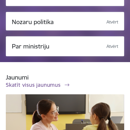
Nozaru politika
Atvērt
Par ministriju
Atvērt
Jaunumi
Skatīt visus jaunumus