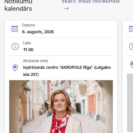
Notikumu
Skatīt visus notikumus
kalendārs
Datums
6. augusts, 2026
Laiks
11.00
Atrašanās vieta
Iepirkšanās centrs “AKROPOLE Rīga” (Latgales
iela 257)