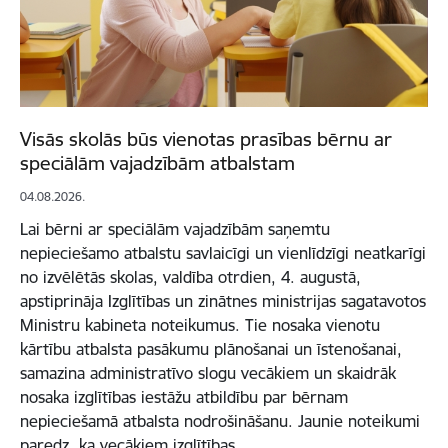
Visās skolās būs vienotas prasības bērnu ar
speciālām vajadzībām atbalstam
04.08.2026.
Lai bērni ar speciālām vajadzībām saņemtu
nepieciešamo atbalstu savlaicīgi un vienlīdzīgi neatkarīgi
no izvēlētās skolas, valdība otrdien, 4. augustā,
apstiprināja Izglītības un zinātnes ministrijas sagatavotos
Ministru kabineta noteikumus. Tie nosaka vienotu
kārtību atbalsta pasākumu plānošanai un īstenošanai,
samazina administratīvo slogu vecākiem un skaidrāk
nosaka izglītības iestāžu atbildību par bērnam
nepieciešamā atbalsta nodrošināšanu. Jaunie noteikumi
paredz, ka vecākiem izglītības…