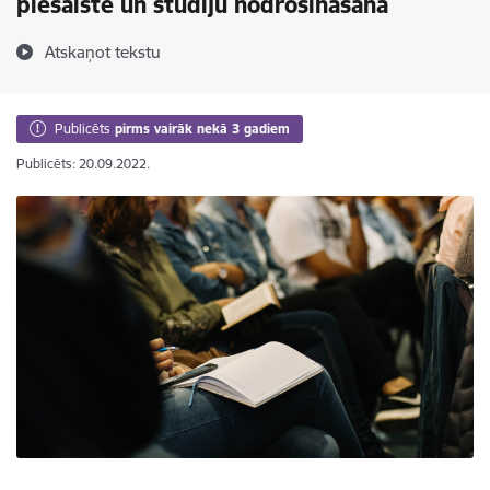
piesaistē un studiju nodrošināšanā
Atskaņot tekstu
Publicēts
pirms vairāk nekā 3 gadiem
Publicēts: 20.09.2022.