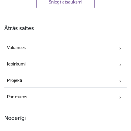
Sniegt atsauksmi
Kājene
Ātrās saites
Vakances
Iepirkumi
Projekti
Par mums
Noderīgi