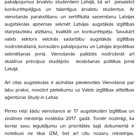
pakalpojumus ārvalstu studentiem Latvijā, kā arī piesaistot
konkurētspējīgus un talantīgus ārvalstu studentus. Ar
vienošanās parakstīšanu un sertifikāta saņemšanu Latvijas
augstskolas apņemas sekmēt Latvijas augstākās izglītības
starptautisku atzīšanu, kvalitāti un konkurētspēju. Savukārt
valsts sektors veicinās sadarbību augstākās izglītības
nodrošināšanā, konsulāro pakalpojumu un Latvijas ārpolitikas
sekmēšanas jomā. Vienošanās palīdzēs nodrošināt arī
skaidrus principus studējošo ieceļošanas politikas jomā
Latvijā.
Arī citas augstskolas ir aicinātas pievienoties Vienošanai par
labu praksi, nosūtot pieteikumu uz Valsts izglītības attīstības
aģentūras
Study in Latvia
.
Pirmo reizi šādu vienošanos ar 17 augstskolām Izglītības un
zinātnes ministrija noslēdza 2017. gadā. Tomēr nozīmīgi, ka
šoreiz savu ieguldījumu un prioritātes šajā dokumentā ir
noteikusi ne tikai IZM, bet arī citu nozaru ministrijas.