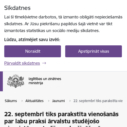
Pāriet uz lapas saturu
Sīkdatnes
Spied
lai meklētu
Enter
Lai šī tīmekļvietne darbotos, tā izmanto obligāti nepieciešamās
sīkdatnes. Ar Jūsu piekrišanu papildus šajā vietnē var tikt
izmantotas statistikas un sociālo mediju sīkdatnes.
Lūdzu, atzīmējiet savu izvēli:
Noraidīt
Apstiprināt visas
Pārvaldīt sīkdatnes
Sākums
Aktualitātes
Jaunumi
22. septembrī tiks parakstīta vien
22. septembrī tiks parakstīta vienošanās
par labu praksi ārvalstu studējošo