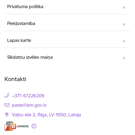
Privātuma politika
Piekļūstamība
Lapas karte
Sīkdatņu izvēles maiņa
Kontakti
+371 67226209
E-pasts:
pasts@izm.gov.lv
Vaļņu iela 2, Rīga, LV-1050, Latvija