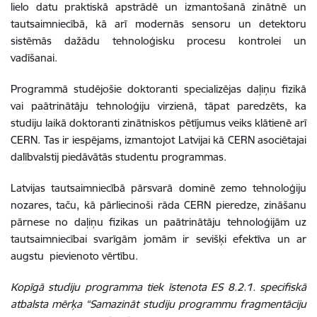
lielo datu praktiskā apstrādē un izmantošanā zinātnē un
tautsaimniecībā, kā arī modernās sensoru un detektoru
sistēmās dažādu tehnoloģisku procesu kontrolei un
vadīšanai.
Programmā studējošie doktoranti specializējas daļiņu fizikā
vai paātrinātāju tehnoloģiju virzienā, tāpat paredzēts, ka
studiju laikā doktoranti zinātniskos pētījumus veiks klātienē arī
CERN. Tas ir iespējams, izmantojot Latvijai kā CERN asociētajai
dalībvalstij piedāvātās studentu programmas.
Latvijas tautsaimniecībā pārsvarā dominē zemo tehnoloģiju
nozares, taču, kā pārliecinoši rāda CERN pieredze, zināšanu
pārnese no daļiņu fizikas un paātrinātāju tehnoloģijām uz
tautsaimniecībai svarīgām jomām ir sevišķi efektīva un ar
augstu pievienoto vērtību.
Kopīgā studiju programma tiek īstenota ES 8.2.1. specifiskā
atbalsta mērķa “Samazināt studiju programmu fragmentāciju