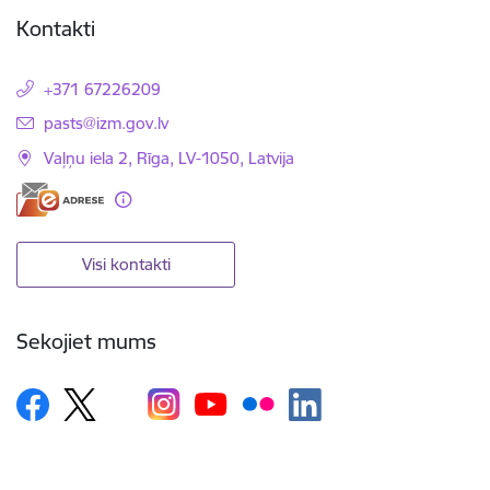
Kontakti
+371 67226209
E-pasts:
pasts@izm.gov.lv
Vaļņu iela 2, Rīga, LV-1050, Latvija
Visi kontakti
Sekojiet mums