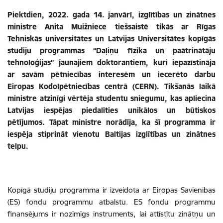
Piektdien, 2022. gada 14. janvārī, izglītības un zinātnes
ministre Anita Muižniece tiešsaistē tikās ar Rīgas
Tehniskās universitātes un Latvijas Universitātes kopīgās
studiju programmas “Daļiņu fizika un paātrinātāju
tehnoloģijas”
jaunajiem doktorantiem, kuri iepazīstināja
ar savām pētniecības interesēm un iecerēto darbu
Eiropas Kodolpētniecības centrā (CERN). Tikšanās laikā
ministre atzinīgi vērtēja studentu sniegumu, kas apliecina
Latvijas iespējas piedalīties unikālos un būtiskos
pētījumos. Tāpat ministre norādīja, ka šī programma ir
iespēja stiprināt vienotu Baltijas izglītības un zinātnes
telpu.
Kopīgā studiju programma ir izveidota ar Eiropas Savienības
(ES) fondu programmu atbalstu.
ES fondu programmu
finansējums ir nozīmīgs instruments, lai attīstītu zinātņu un