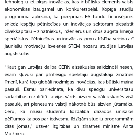
tehnoloģiju ietilpīgas inovācijas, kas ir būtisks elements valsts
ekonomikas izaugsmei un konkurētspējai. Kopīgā studiju
programma apliecina, ka pieejamais ES fondu finansējums
sniedz iespēju pētniecības un inovācijas sektoram piesaistīt
cilvēkkapitālu – zinātniekus, inženierus un citus augsta līmeņa
speciālistus. Pētniecības un inovācijas jomu attīstība veicina arī
jauniešu motivāciju izvēlēties STEM nozaru studijas Latvijas
augstskolās
.
“Kaut gan Latvijas dalība CERN aizsākusies salīdzinoši nesen,
esam kļuvuši par pilntiesīgu spēlētāju augstākajā zinātnes
līmenī, kurā top globāli nozīmīgas inovācijas, kas būtiski maina
pasauli. Esmu pārliecināta, ka divu spēcīgu universitāšu
sadarbības rezultātā Latvijas vārds aizvien vairāk izskanēs visā
pasaulē, arī pienesums valstij nākotnē būs aizvien jūtamāks.
Ceru, ka mūsu studentu līdzdalība dažādos unikālos
pētījumos kalpos par iedvesmu līdzīgām studiju programmām
citās jomās,” uzsver izglītības un zinātnes ministre Anita
Muižniece.