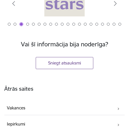
Vai šī informācija bija noderīga?
Sniegt atsauksmi
Kājene
Ātrās saites
Vakances
Iepirkumi