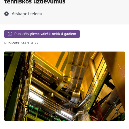
tehniskos uzdevumus
Atskaņot tekstu
Publicēts
pirms vairāk nekā 4 gadiem
Publicēts: 14.01.2022.