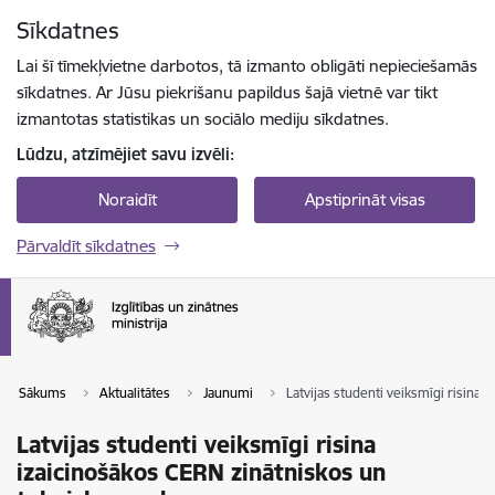
Pāriet uz lapas saturu
Sīkdatnes
Spied
lai meklētu
Enter
Lai šī tīmekļvietne darbotos, tā izmanto obligāti nepieciešamās
sīkdatnes. Ar Jūsu piekrišanu papildus šajā vietnē var tikt
izmantotas statistikas un sociālo mediju sīkdatnes.
Lūdzu, atzīmējiet savu izvēli:
Noraidīt
Apstiprināt visas
Pārvaldīt sīkdatnes
Sākums
Aktualitātes
Jaunumi
Latvijas studenti veiksmīgi risina
Latvijas studenti veiksmīgi risina
izaicinošākos CERN zinātniskos un