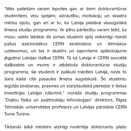
“Mēs patiešām varam lepoties gan ar šiem doktorantūras
studentiem, viņu spējām, aizrautību, motivāciju un skaidra
mērķa izjūtu, gan arī ar to, ka Latvija piedāvā visaugstākā
līmeņa studiju programmu. Ar pilnu pārliecību varam teikt, ka
mūsu valsts labākie šīs jomas studenti spēj veiksmīgi risināt
pašus
izaicinošākos CERN zinātniskos un tehniskos
uzdevumus
, un tas ir skaidrs un saprotams apliecinājums
jēgpilnai Latvijas dalībai CERN. Tā kā Latvija ir CERN asociētā
dalībvalsts un mums ir atbilstoša doktorantūras studiju
programma, šie studenti ir palikuši mācīties Latvijā, nevis to
dara kādā citā pasaules līmeņa augstskolā. Šo studentu
iegūtās zināšanas, prasmes un starptautiskā pieredze ir tiešas
investīcijas Latvijas nākotnē,” norāda studiju programmas
“Daļiņu fizika un paātrinātāju tehnoloģijas” direktors, Rīgas
Tehniskās universitātes profesors un Latvijas pārstāvis CERN
Toms Torims.
Tikšanās laikā ministre atzinīgi novērtēja doktorantu plašo