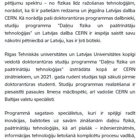
pētījumu spektru – no fizikas līdz ražošanas tehnoloģijām,
norādot, ka šī ir patiešām redzama un jēgpilna Latvijas dalība
CERN. Kā norādīja paši doktorantūras programmas dalībnieki,
studiju programma “Daļiņu fizika un paātrinātāju
tehnoloģijas” un Latvijas dalība CERN ir iespēja saistīt savu
nākotni pētniecībā ar Latviju, kas ir ļoti būtiski.
Rīgas Tehniskās universitātes un Latvijas Universitātes kopīgi
veidotā doktorantūras studiju programma “Daļiņu fizika un
paātrinātāju tehnoloģijas” izstrādāta kopā ar CERN
zinātniekiem, un 2021. gada rudenī studijas tajā sākuši pirmie
doktorantūras studenti. Studiju programmas realizēšanai ir
piesaistīti pasaules līmeņa mācībspēki, arī vadošie CERN un
Baltijas valstu speciālisti.
Programmā sagatavo speciālistus, kuri ir spējīgi radīt
inovācijas, balstoties uz savām zināšanām daļiņu fizikā,
paātrinātāju tehnoloģijās, kā arī plašāk – inženierzinātnēs,
informācijas tehnoloģiju lietošanā komplicētu procesu vadībā,