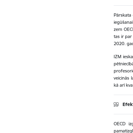
Pārskata 
iegūšanai
zem OECD
tas ir pa
2020. ga
IZM ieska
pētniecī
profesor
veicinās
kā arī kv
Efek
OECD izg
pamatizgl