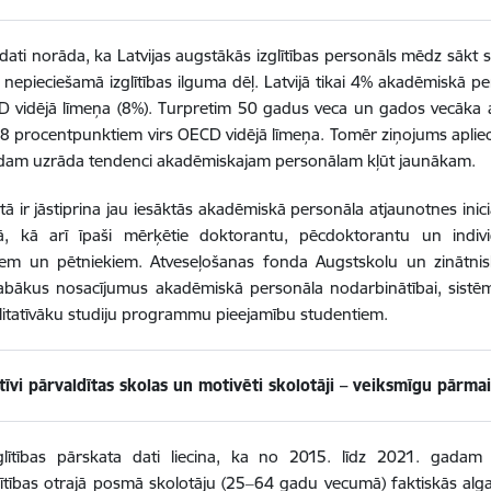
dati norāda, ka Latvijas augstākās izglītības personāls mēdz sākt sav
 nepieciešamā izglītības ilguma dēļ. Latvijā tikai 4% akadēmiskā pe
 vidējā līmeņa (8%). Turpretim 50 gadus veca un gados vecāka a
r 8 procentpunktiem virs OECD vidējā līmeņa. Tomēr ziņojums apliec
dam uzrāda tendenci akadēmiskajam personālam kļūt jaunākam.
tā ir jāstiprina jau iesāktās akadēmiskā personāla atjaunotnes inic
bā, kā arī īpaši mērķētie doktorantu, pēcdoktorantu un individ
iem un pētniekiem. Atveseļošanas fonda Augstskolu un zinātnis
 labākus nosacījumus akadēmiskā personāla nodarbinātībai, sist
alitatīvāku studiju programmu pieejamību studentiem.
tīvi pārvaldītas skolas un motivēti skolotāji – veiksmīgu pārmai
lītības pārskata dati liecina, ka no 2015. līdz 2021. gadam 
ītības otrajā posmā skolotāju (25‒64 gadu vecumā) faktiskās alga