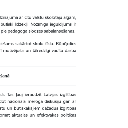
dzinājumā ar citu valstu skolotāju algām,
tiski līdzekļi. Nozīmīgs ieguldījums ir
 pie pedagoga slodzes sabalansēšanas.
ešams sakārtot skolu tīklu. Rūpējoties
 motivējoša un tālredzīgi vadīta darba
ošanā
ā. Tas ļauj ieraudzīt Latvijas izglītības
eidot nacionāla mēroga diskusiju gan ar
stu un būtiskākajiem dažādus izglītības
domāt aktuālas un efektīvākās politikas