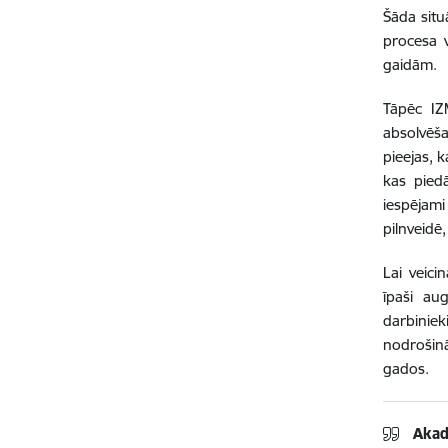
Šāda situ
procesa v
gaidām.
Tāpēc IZ
absolvēš
pieejas, 
kas pied
iespējami 
pilnveidē
Lai veic
īpaši aug
darbinie
nodrošinā
gados.
Akad