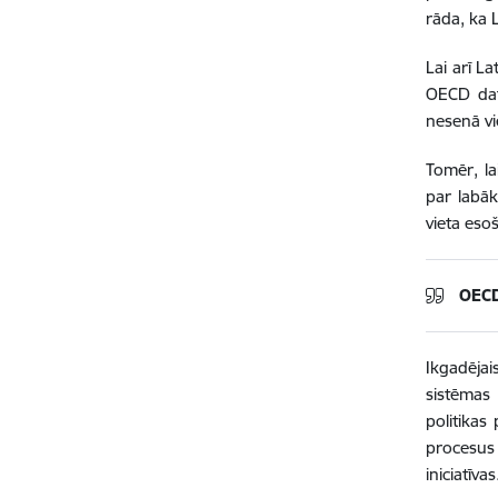
rāda, ka 
Lai arī L
OECD dati
nesenā v
Tomēr, la
par labāk
vieta eso
OECD
Ikgadējai
sistēmas 
politikas
procesus 
iniciatīvas