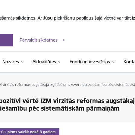
iešamās sīkdatnes. Ar Jūsu piekrišanu papildus šajā vietnē var tikt i
Pārvaldīt sīkdatnes
Nozares
Aktualitātes
Fondi un investīcijas
Konta
M virzītās reformas augstākajā izglītībā un uzsver nepieciešamību pēc sistemāti
ozitīvi vērtē IZM virzītās reformas augstākajā
ciešamību pēc sistemātiskām pārmaiņām
cēts
pirms vairāk nekā 3 gadiem