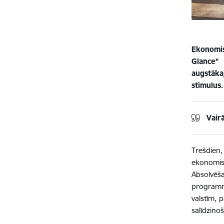
Ekonomis
Glance” 
augstākaj
stimulus
Vair
Trešdien
ekonomisk
Absolvēš
programma
valstīm, 
salīdzino