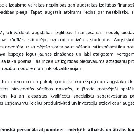
ācija izgaismo vairākas nepilnības gan augstākās izglītības finansē
adības pieejā. Tāpat, augstais atbirums liecina par neatbilstību 
M, pilnveidojot augstākās izglītības finansēšanas modeli, pied
anas rādītājs, stimulējot uzņemt motivētus studentus. Augstsk
kas orientēta uz studējošo skaita palielināšanu vai iespējami ilgu 
āvā iespējas iegūt jaunas zināšanas un labi atalgotam, vērtī
īsā laika posmā. Tas ir ceļš uz izglītības piedāvājuma attīstīšanu pro
, mācību moduļiem un mikrokvalifikācijām.
inātu uzņēmumu un pakalpojumu konkurētspēju un augstāku ekono
stas pievienotās vērtības nozarēs, ir jārada motivējoši apstākļi
kiem, kā arī jāiesaistās kvalificētu speciālistu sagatavošanas
s uzņēmumu lielāku produktivitāti un investīciju atdevi caur augs
ēmiskā personāla atjaunotnei – mērķēts atbalsts un ātrāks kar