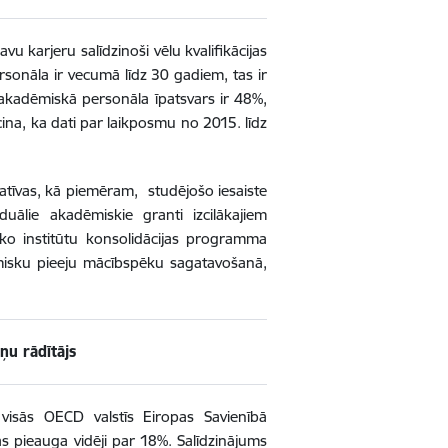
u karjeru salīdzinoši vēlu kvalifikācijas
rsonāla ir vecumā līdz 30 gadiem, tas ir
kadēmiskā personāla īpatsvars ir 48%,
ina, ka dati par laikposmu no 2015. līdz
iatīvas, kā piemēram, studējošo iesaiste
uālie akadēmiskie granti izcilākajiem
ko institūtu konsolidācijas programma
ēmisku pieeju mācībspēku sagatavošanā,
ņu rādītājs
visās OECD valstīs Eiropas Savienībā
s pieauga vidēji par 18%. Salīdzinājums