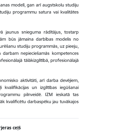
šanas modelī, gan arī augstskolu studiju
studiju programmu satura vai kvalitātes
āvā jaunus snieguma rādītājus, tostarp
olām būs jāmaina darbības modelis no
noturēšanu studiju programmās, uz pieeju,
gam darbam nepieciešamās kompetences
fesionālajā tālākizglītībā, profesionālajā
misko aktivitāti, arī darba devējiem,
 kvalifikācijas un izglītības iegūšanai
 programmu pilnveidē. IZM ieskatā tas
tāk kvalificētu darbaspēku jau tuvākajos
jeras ceļš