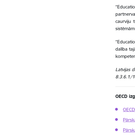
“Educatio
partnerv
caurviju 
sistēmām, 
“Educati
dalība taj
kompeten
Latvijas 
8.3.6.1/1
OECD izg
OECD 
Pārska
Pārsk