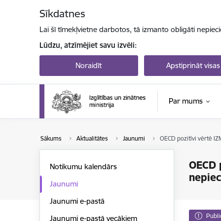
Pāriet uz lapas saturu
Sīkdatnes
Lai šī tīmekļvietne darbotos, tā izmanto obligāti nepiec
Lūdzu, atzīmējiet savu izvēli:
Noraidīt
Apstiprināt visas
Par mums
Sākums
Aktualitātes
Jaunumi
OECD pozitīvi vērtē IZ
OECD p
Notikumu kalendārs
nepie
Jaunumi
Jaunumi e-pastā
Publi
Jaunumi e-pastā vecākiem