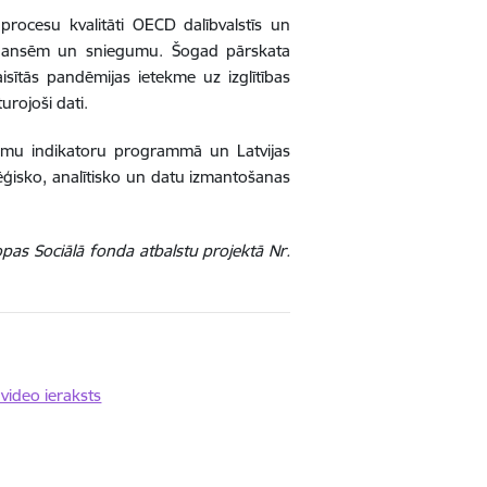
procesu kvalitāti OECD dalībvalstīs un
, finansēm un sniegumu. Šogad pārskata
aisītās pandēmijas ietekme uz izglītības
urojoši dati.
tēmu indikatoru programmā un Latvijas
ratēģisko, analītisko un datu izmantošanas
opas Sociālā fonda atbalstu projektā Nr.
video ieraksts