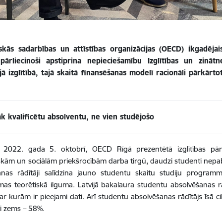
kās sadarbības un attīstības organizācijas (OECD) ikgadējais
pārliecinoši apstiprina nepieciešamību Izglītības un zinātn
ā izglītībā, tajā skaitā finansēšanas modelī racionāli pārkārto
.
āk kvalificētu absolventu, ne vien studējošo
, 2022. gada 5. oktobrī, OECD Rīgā prezentētā izglītības pārs
ām un sociālām priekšrocībām darba tirgū, daudzi studenti nepabei
anas rādītāji salīdzina jauno studentu skaitu studiju progra
s teorētiskā ilguma. Latvijā bakalaura studentu absolvēšanas rā
par kurām ir pieejami dati. Arī studentu absolvēšanas rādītājs īsā
ši zems – 58%.