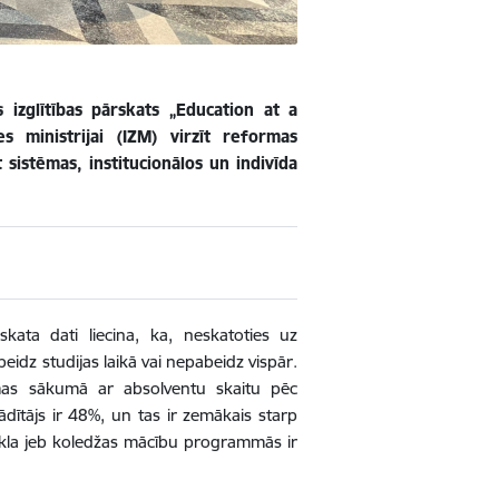
 izglītības pārskats „Education at a
es ministrijai (IZM) virzīt reformas
t sistēmas, institucionālos un indivīda
kata dati liecina, ka, n
eskatoties uz
dz studijas laikā vai nepabeidz vispār.
mmas sākumā ar absolventu skaitu pēc
dītājs ir 48%, un tas ir zemākais starp
 cikla jeb koledžas mācību programmās ir