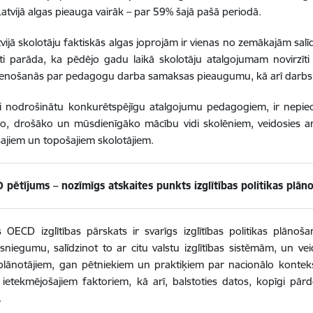
Latvijā algas pieauga vairāk – par 59% šajā pašā periodā.
atvijā skolotāju faktiskās algas joprojām ir vienas no zemākajām salī
 parāda, ka pēdējo gadu laikā skolotāju atalgojumam novirzīti bū
ienošanās par pedagogu darba samaksas pieaugumu, kā arī darbs
i nodrošinātu konkurētspējīgu atalgojumu pedagogiem, ir nepieci
o, drošāko un mūsdienīgāko mācību vidi skolēniem, veidosies arī
šajiem un topošajiem skolotājiem.
 pētījums – nozīmīgs atskaites punkts izglītības politikas plān
s OECD izglītības pārskats ir svarīgs izglītības politikas plānošan
sniegumu, salīdzinot to ar citu valstu izglītības sistēmām, un v
 plānotājiem, gan pētniekiem un praktiķiem par nacionālo kontek
ietekmējošajiem faktoriem, kā arī, balstoties datos, kopīgi pār
.