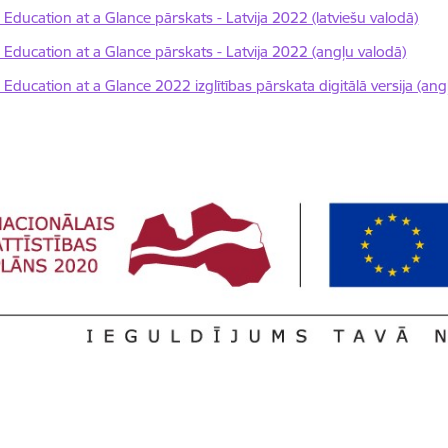
Education at a Glance pārskats - Latvija 2022 (latviešu valodā)
Education at a Glance pārskats - Latvija 2022 (angļu valodā)
Education at a Glance 2022 izglītības pārskata digitālā versija (ang