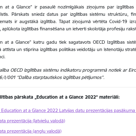
n at a Glance” ir pasaulē nozīmīgākais ziņojums par izglītības 
alstīs. Pārskats sniedz datus par izglītības sistēmu struktūru
temats ir augstākā izglītība. Tāpat ziņojumā vērtēta Covid-19 izr
aplūkota izglītības finansēšana un ietverti skolotāja profesiju rakst
on at a Glance” katru gadu tiek sagatavots OECD Izglītības sis
ā attīsta un stiprina izglītības politikas veidotāju un īstenotāju st
ci.
dalība OECD Izglītības sistēmu indikatoru programmā notiek ar Eir
6/I/001 “Dalība starptautiskos izglītības pētījumos”.
lītības pārskata „Education at a Glance 2022” materiāli:
Education at a Glance 2022 Latvijas datu prezentācijas pasākuma 
ta prezentācija (latviešu valodā)
ata prezentācija (angļu valodā)