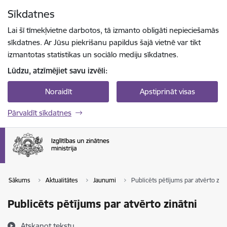
Pāriet uz lapas saturu
Sīkdatnes
Spied
lai meklētu
Enter
Lai šī tīmekļvietne darbotos, tā izmanto obligāti nepieciešamās
sīkdatnes. Ar Jūsu piekrišanu papildus šajā vietnē var tikt
izmantotas statistikas un sociālo mediju sīkdatnes.
Lūdzu, atzīmējiet savu izvēli:
Noraidīt
Apstiprināt visas
Pārvaldīt sīkdatnes
Sākums
Aktualitātes
Jaunumi
Publicēts pētījums par atvērto zinā
Publicēts pētījums par atvērto zinātni
Atskaņot tekstu