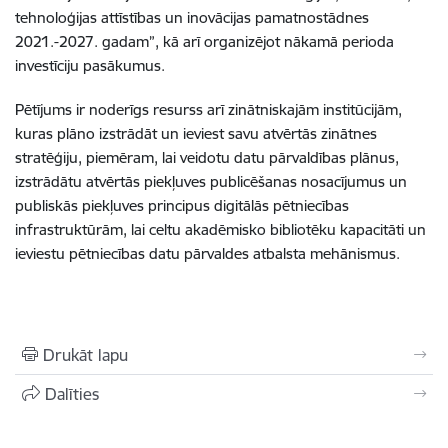
tehnoloģijas attīstības un inovācijas pamatnostādnes
2021.-2027. gadam”, kā arī organizējot nākamā perioda
investīciju pasākumus.
Pētījums ir noderīgs resurss arī zinātniskajām institūcijām,
kuras plāno izstrādāt un ieviest savu atvērtās zinātnes
stratēģiju, piemēram, lai veidotu datu pārvaldības plānus,
izstrādātu atvērtās piekļuves publicēšanas nosacījumus un
publiskās piekļuves principus digitālās pētniecības
infrastruktūrām, lai celtu akadēmisko bibliotēku kapacitāti un
ieviestu pētniecības datu pārvaldes atbalsta mehānismus.
Drukāt lapu
Dalīties