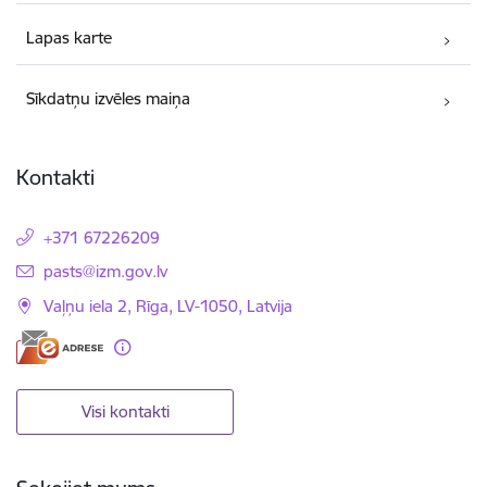
Lapas karte
Sīkdatņu izvēles maiņa
Kontakti
+371 67226209
E-pasts:
pasts@izm.gov.lv
Vaļņu iela 2, Rīga, LV-1050, Latvija
Visi kontakti