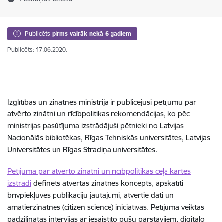
Publicēts
pirms vairāk nekā 6 gadiem
Publicēts: 17.06.2020.
Izglītības un zinātnes ministrija ir publicējusi pētījumu par
atvērto zinātni un rīcībpolitikas rekomendācijas, ko pēc
ministrijas pasūtījuma izstrādājuši pētnieki no Latvijas
Nacionālās bibliotēkas, Rīgas Tehniskās universitātes, Latvijas
Universitātes un Rīgas Stradiņa universitātes.
Pētījumā par atvērto zinātni un rīcībpolitikas ceļa kartes
izstrādi
definēts atvērtās zinātnes koncepts, apskatīti
brīvpiekļuves publikāciju jautājumi, atvērtie dati un
amatierzinātnes (citizen science) iniciatīvas. Pētījumā veiktas
padziļinātas intervijas ar iesaistīto pušu pārstāvjiem, digitālo