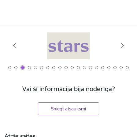
Vai šī informācija bija noderīga?
Sniegt atsauksmi
Kājene
Ātrās saites