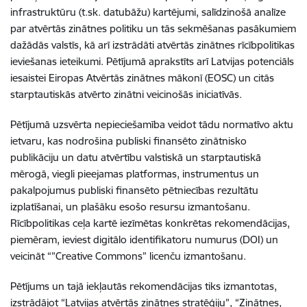
infrastruktūru (t.sk. datubāžu) kartējumi, salīdzinošā analīze
par atvērtās zinātnes politiku un tās sekmēšanas pasākumiem
dažādās valstīs, kā arī izstrādāti atvērtās zinātnes rīcībpolitikas
ieviešanas ieteikumi. Pētījumā aprakstīts arī Latvijas potenciāls
iesaistei Eiropas Atvērtās zinātnes mākonī (EOSC) un citās
starptautiskās atvērto zinātni veicinošās iniciatīvās.
Pētījumā uzsvērta nepieciešamība veidot tādu normatīvo aktu
ietvaru, kas nodrošina publiski finansēto zinātnisko
publikāciju un datu atvērtību valstiskā un starptautiskā
mērogā, viegli pieejamas platformas, instrumentus un
pakalpojumus publiski finansēto pētniecības rezultātu
izplatīšanai, un plašāku esošo resursu izmantošanu.
Rīcībpolitikas ceļa kartē iezīmētas konkrētas rekomendācijas,
piemēram, ieviest digitālo identifikatoru numurus (DOI) un
veicināt “”Creative Commons” licenču izmantošanu.
Pētījums un tajā iekļautās rekomendācijas tiks izmantotas,
izstrādājot “Latvijas atvērtās zinātnes stratēģiju”, “Zinātnes,