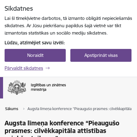
Pāriet uz lapas saturu
Sīkdatnes
Spied
lai meklētu
Enter
Lai šī tīmekļvietne darbotos, tā izmanto obligāti nepieciešamās
sīkdatnes. Ar Jūsu piekrišanu papildus šajā vietnē var tikt
izmantotas statistikas un sociālo mediju sīkdatnes.
Lūdzu, atzīmējiet savu izvēli:
Noraidīt
Apstiprināt visas
Pārvaldīt sīkdatnes
Sākums
Augsta līmeņa konference “Pieaugušo prasmes: cilvēkkapitāla att
Augsta līmeņa konference “Pieaugušo
prasmes: cilvēkkapitāla attīstības