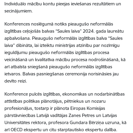
Individuālo mācību kontu pieejas ieviešanas rezultātiem un
secinājumiem.
Konferences noslēgumā notiks pieaugušo neformālās
izglītības ceļojošās balvas “Saules laiva” 2024. gada laureātu
apbalvošana. Pieaugušo neformālās izglītības balva “Saules
laiva” dibināta, lai izteiktu ministrijas atzinību par nozīmīgu
ieguldījumu pieaugušo neformālās izglītības procesa
veicināšanā un kvalitatīva mācību procesa nodrošināšanā, kā
arī atbalsta sniegšanā pieaugušo neformālās izglītības
ietvaros. Balvas pasniegšanas ceremonija norisināsies jau
devīto reizi.
Konference pulcēs izglītības, ekonomikas un nodarbinātības
attīstības politikas plānotājus, pētniekus un nozaru
profesionāļus, tostarp ir plānota Eiropas Komisijas
pārstāvniecības Latvijā vadītājas Zanes Petres un Latvijas
Universitātes rektora, profesora Gundara Bērziņa uzruna, kā
arī OECD ekspertu un citu starptautisko ekspertu dalība.