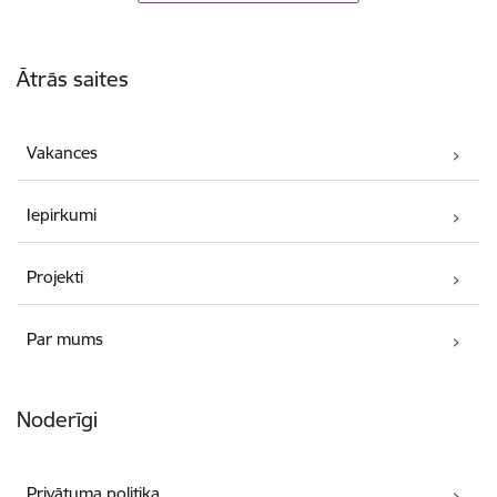
Kājene
Ātrās saites
Vakances
Iepirkumi
Projekti
Par mums
Noderīgi
Privātuma politika