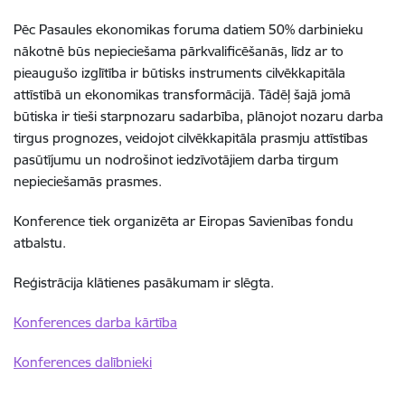
Pēc Pasaules ekonomikas foruma datiem 50% darbinieku
nākotnē būs nepieciešama pārkvalificēšanās, līdz ar to
pieaugušo izglītība ir būtisks instruments cilvēkkapitāla
attīstībā un ekonomikas transformācijā. Tādēļ šajā jomā
būtiska ir tieši starpnozaru sadarbība, plānojot nozaru darba
tirgus prognozes, veidojot cilvēkkapitāla prasmju attīstības
pasūtījumu un nodrošinot iedzīvotājiem darba tirgum
nepieciešamās prasmes.
Konference tiek organizēta ar Eiropas Savienības fondu
atbalstu.
Reģistrācija klātienes pasākumam ir slēgta.
Konferences darba kārtība
Konferences dalībnieki