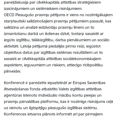
paneļdiskusija par cilvēkkapitāla attīstības stratēģiskiem
izaicinājumiem un sistēmiskiem risinājumiem.
OECD Pieaugušo prasmju pētījums ir viens no nozīmīgākajiem
starptautiski salīdzinošajiem prasmju pētījumiem pasaulē, kas
salīdzina un analizē iedzīvotāju prasmju līmeni un to
izmantošanu darbā un ikdienas dzīvē, tostarp sasaistē ar
iegūto izglītību, tālākizglītību, darba pienākumiem un sociālo
aktivitāti. Latvija pētījumā piedalījās pirmo reizi, iegūstot
objektīvus datus par izglītības sistēmas rezultātiem un to
sasaisti ar cilvēkkapitāla attīstības sociālekonomiskajiem
aspektiem, ieguvumiem un riskiem, attiecīgo rīcībpolitiku
pilnveidei.
Konferencē ir paredzēts iepazīstināt ar Eiropas Savienības
Atveseļošanas fonda atbalstīto Valsts izglītības attīstības
aģentūras īstenoto Individuālo mācību kontu pieejas un
prasmju pārvaldības platformu, kas ir nozīmīgs risinājums ceļā
uz vienotu un ilgtspējīgu pieaugušo izglītības sistēmu.
Konferences ietvaros plānots informēt arī par pirmajiem