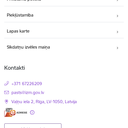
Piekļūstamība
Lapas karte
Sīkdatņu izvēles maiņa
Kontakti
+371 67226209
E-pasts:
pasts@izm.gov.lv
Vaļņu iela 2, Rīga, LV-1050, Latvija