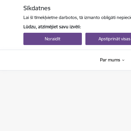
Pāriet uz lapas saturu
Sīkdatnes
Lai šī tīmekļvietne darbotos, tā izmanto obligāti nepiec
Lūdzu, atzīmējiet savu izvēli:
Noraidīt
Apstiprināt visas
Par mums
Izglītības un zinātnes ministrija