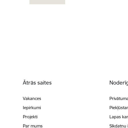
Kājene
Ātrās saites
Noderīg
Vakances
Privātuma
Iepirkumi
Piekļūsta
Projekti
Lapas kar
Par mums
Sīkdatņu 