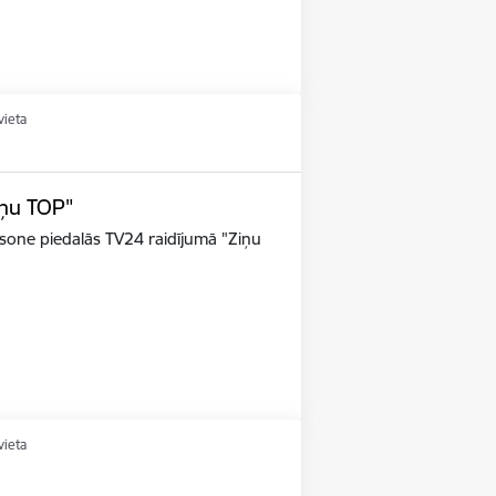
vieta
iņu TOP"
riksone piedalās TV24 raidījumā "Ziņu
vieta