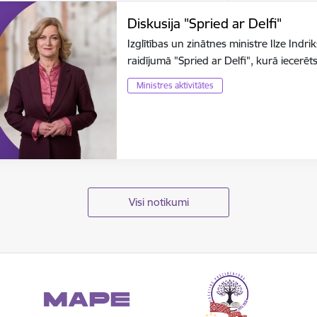
Diskusija "Spried ar Delfi"
Izglītības un zinātnes ministre Ilze Indri
raidījumā "Spried ar Delfi", kurā iecerē
Ministres aktivitātes
Visi notikumi