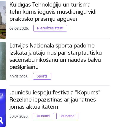
Kuldīgas Tehnoloģiju un tūrisma
tehnikums ieguvis mūsdienīgu vidi
praktisko prasmju apguvei
Pieredzes stāsti
03.08.2026.
Latvijas Nacionālā sporta padome
izskata jautājumus par starptautisku
sacensību rīkošanu un naudas balvu
piešķiršanu
Sports
30.07.2026.
Jauniešu iespēju festivālā "Kopums"
Rēzeknē iepazīstinās ar jaunatnes
jomas aktualitātēm
Jaunumi
Jaunatne
30.07.2026.