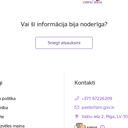
Vai šī informācija bija noderīga?
Sniegt atsauksmi
i
Kontakti
 politika
+371 67226209
E-pasts:
pasts@izm.gov.lv
mība
Vaļņu iela 2, Rīga, LV-10
te
izvēles maiņa