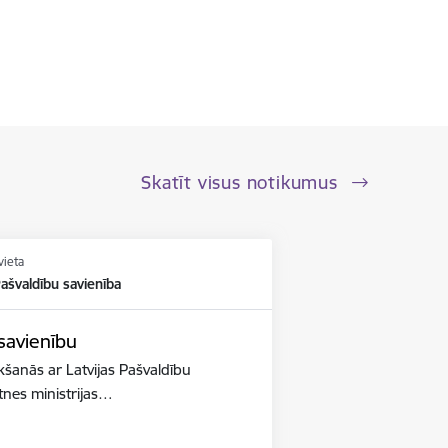
Skatīt visus notikumus
vieta
Pašvaldību savienība
 savienību
ikšanās ar Latvijas Pašvaldību
ātnes ministrijas…