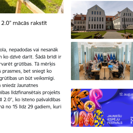
2.0” mācās rakstīt
skola, nepadodas vai nesanāk
 ko dzīvē darīt. Šādā brīdī ir
ārvarēt grūtības. Tā mērķis
as prasmes, bet sniegt ko
 grūtības un būt veiksmīgi.
 sniedz Jaunatnes
bas līdzfinansētais projekts
 2.0”, ko īsteno pašvaldības
umā no 15 līdz 29 gadiem, kuri