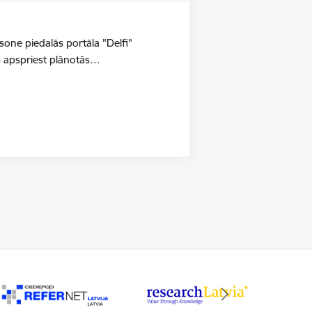
ksone piedalās portāla "Delfi"
ts apspriest plānotās…