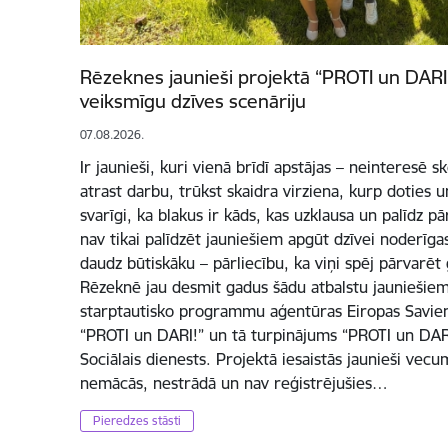
Rēzeknes jaunieši projektā “PROTI un DARI 
veiksmīgu dzīves scenāriju
07.08.2026.
Ir jaunieši, kuri vienā brīdī apstājas – neinteresē 
atrast darbu, trūkst skaidra virziena, kurp doties un
svarīgi, ka blakus ir kāds, kas uzklausa un palīdz p
nav tikai palīdzēt jauniešiem apgūt dzīvei noderīg
daudz būtiskāku – pārliecību, ka viņi spēj pārvarēt
Rēzeknē jau desmit gadus šādu atbalstu jauniešiem
starptautisko programmu aģentūras Eiropas Savienī
“PROTI un DARI!” un tā turpinājums “PROTI un DARI
Sociālais dienests. Projektā iesaistās jaunieši vec
nemācās, nestrādā un nav reģistrējušies…
Pieredzes stāsti