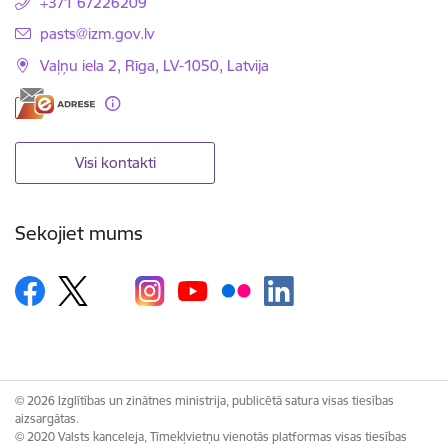
+371 67226209
E-pasts:
pasts@izm.gov.lv
Vaļņu iela 2, Rīga, LV-1050, Latvija
Visi kontakti
Sekojiet mums
© 2026 Izglītības un zinātnes ministrija, publicētā satura visas tiesības
aizsargātas.
© 2020 Valsts kanceleja, Tīmekļvietņu vienotās platformas visas tiesības