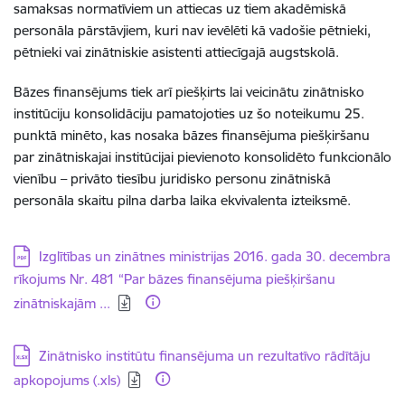
samaksas normatīviem un attiecas uz tiem akadēmiskā
personāla pārstāvjiem, kuri nav ievēlēti kā vadošie pētnieki,
pētnieki vai zinātniskie asistenti attiecīgajā augstskolā.
Bāzes finansējums tiek arī piešķirts lai veicinātu zinātnisko
institūciju konsolidāciju pamatojoties uz šo noteikumu 25.
punktā minēto, kas nosaka bāzes finansējuma piešķiršanu
par zinātniskajai institūcijai pievienoto konsolidēto funkcionālo
vienību – privāto tiesību juridisko personu zinātniskā
personāla skaitu pilna darba laika ekvivalenta izteiksmē.
Lejupielādēt:
Izglītības un zinātnes ministrijas 2016. gada 30. decembra
rīkojums Nr. 481 “Par bāzes finansējuma piešķiršanu
zinātniskajām ...
Lejupielādēt:
Zinātnisko institūtu finansējuma un rezultatīvo rādītāju
apkopojums (.xls)