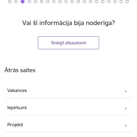
Vai šī informācija bija noderīga?
Sniegt atsauksmi
Kājene
Ātrās saites
Vakances
Iepirkumi
Projekti