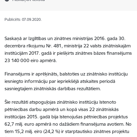
Publicēts: 07.09.2020.
Saskaņā ar Izglītības un zinātnes ministrijas 2016. gada 30.
decembra rīkojumu Nr. 481, ministrija 22 valsts zinātniskajām
institūcijām 2017. gadā ir piešķirts zinātnes bāzes finansējums
23 140 000 eiro apmērā.
Finansējums ir aprēķināts, balstoties uz zinātnisko institūciju
iesniegto informāciju par iepriekšējā atskaites periodā
sasniegtajiem zinātniskās darbības rezultātiem.
Šie rezultāti atspoguļojas zinātnisko institūciju īstenoto
pētniecības darbu apmērā un kopā visas 22 zinātniskās
institūcijas 2015. gadā bija īstenojušas pētniecības projektus
62,7 milj. euro apmērā no dažādiem finansējuma avotiem. No
tiem 15,2 milj. eiro (24,2 %) ir starptautisko zinātnes projektu