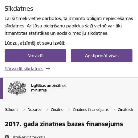
Pāriet uz lapas saturu
Sīkdatnes
Spied
lai meklētu
Enter
Lai šī tīmekļvietne darbotos, tā izmanto obligāti nepieciešamās
sīkdatnes. Ar Jūsu piekrišanu papildus šajā vietnē var tikt
izmantotas statistikas un sociālo mediju sīkdatnes.
Lūdzu, atzīmējiet savu izvēli:
Noraidīt
Apstiprināt visas
Pārvaldīt sīkdatnes
Sākums
Nozares
Zinātne
Zinātnes finansējums
Zinātnisko i
2017. gada zinātnes bāzes finansējums
Atskaņot tekstu