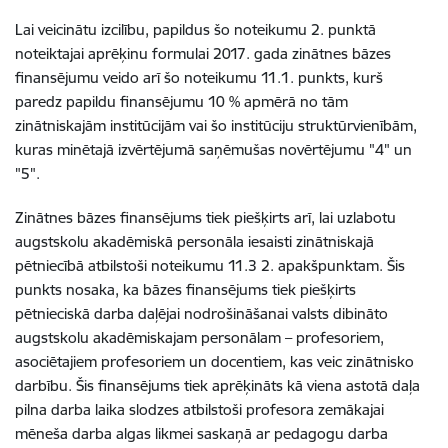
Lai veicinātu izcilību, papildus šo noteikumu 2. punktā
noteiktajai aprēķinu formulai 2017. gada zinātnes bāzes
finansējumu veido arī šo noteikumu 11.1. punkts, kurš
paredz papildu finansējumu 10 % apmērā no tām
zinātniskajām institūcijām vai šo institūciju struktūrvienībām,
kuras minētajā izvērtējumā saņēmušas novērtējumu "4" un
"5".
Zinātnes bāzes finansējums tiek piešķirts arī, lai uzlabotu
augstskolu akadēmiskā personāla iesaisti zinātniskajā
pētniecībā atbilstoši noteikumu 11.3 2. apakšpunktam. Šis
punkts nosaka, ka bāzes finansējums tiek piešķirts
pētnieciskā darba daļējai nodrošināšanai valsts dibināto
augstskolu akadēmiskajam personālam – profesoriem,
asociētajiem profesoriem un docentiem, kas veic zinātnisko
darbību. Šis finansējums tiek aprēķināts kā viena astotā daļa
pilna darba laika slodzes atbilstoši profesora zemākajai
mēneša darba algas likmei saskaņā ar pedagogu darba