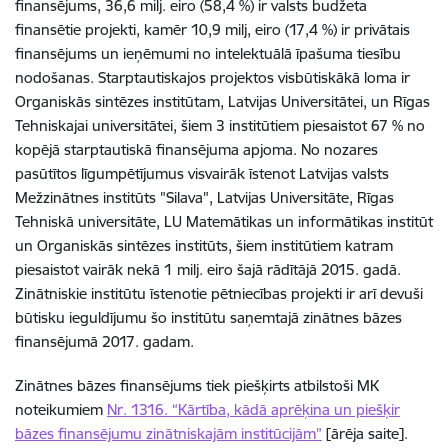
finansējums, 36,6 milj. eiro (58,4 %) ir valsts budžeta
finansētie projekti, kamēr 10,9 milj, eiro (17,4 %) ir privātais
finansējums un ieņēmumi no intelektuālā īpašuma tiesību
nodošanas. Starptautiskajos projektos visbūtiskākā loma ir
Organiskās sintēzes institūtam, Latvijas Universitātei, un Rīgas
Tehniskajai universitātei, šiem 3 institūtiem piesaistot 67 % no
kopējā starptautiskā finansējuma apjoma. No nozares
pasūtītos līgumpētījumus visvairāk īstenot Latvijas valsts
Mežzinātnes institūts "Silava", Latvijas Universitāte, Rīgas
Tehniskā universitāte, LU Matemātikas un informātikas institūt
un Organiskās sintēzes institūts, šiem institūtiem katram
piesaistot vairāk nekā 1 milj. eiro šajā rādītājā 2015. gadā.
Zinātniskie institūtu īstenotie pētniecības projekti ir arī devuši
būtisku ieguldījumu šo institūtu saņemtajā zinātnes bāzes
finansējumā 2017. gadam.
Zinātnes bāzes finansējums tiek piešķirts atbilstoši MK
noteikumiem
Nr. 1316. “Kārtība, kādā aprēķina un piešķir
bāzes finansējumu zinātniskajām institūcijām”
[ārēja saite].