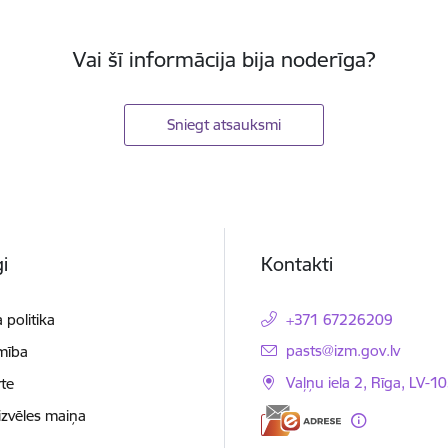
Vai šī informācija bija noderīga?
Sniegt atsauksmi
i
Kontakti
 politika
+371 67226209
E-pasts:
pasts@izm.gov.lv
mība
Vaļņu iela 2, Rīga, LV-10
te
izvēles maiņa