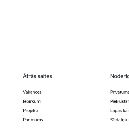
Kājene
Ātrās saites
Noderīg
Vakances
Privātuma
Iepirkumi
Piekļūsta
Projekti
Lapas kar
Par mums
Sīkdatņu 