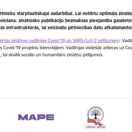
tnieku starptautiskajai sadarbībai. Lai notiktu optimāla zināš
eviešana: zinātnisko publikāciju bezmaksas pieejamība galaliet
ās infrastruktūrās, lai veicinātu pētniecības datu atkalizmanto
ērtās zinātnes vadlīnijas Covid-19 un SARS-CoV-2 pētījumiem
. Vadl
ovid-19 projektu īstenotājiem. Vadlīnijas vistiešāk attiecas uz Co
u, tai skaitā sociālo un humanitāro zinātņu pētījumos.