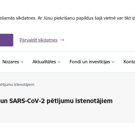
iešamās sīkdatnes. Ar Jūsu piekrišanu papildus šajā vietnē var tikt i
Pārvaldīt sīkdatnes
Nozares
Aktualitātes
Fondi un investīcijas
Konta
pētījumu īstenotājiem
9 un SARS-CoV-2 pētījumu īstenotājiem