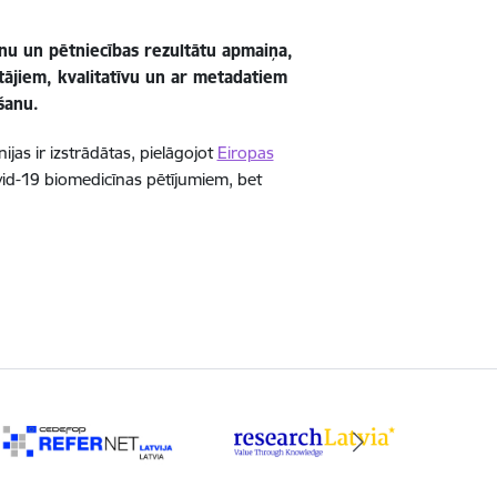
anu un pētniecības rezultātu apmaiņa,
otājiem, kvalitatīvu un ar metadatiem
šanu.
īnijas ir izstrādātas, pielāgojot
Eiropas
vid-19 biomedicīnas pētījumiem, bet