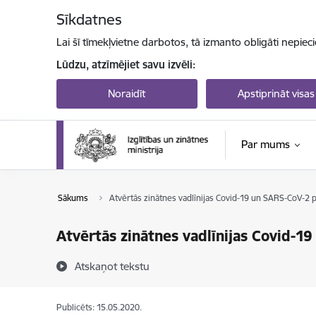
Pāriet uz lapas saturu
Sīkdatnes
Lai šī tīmekļvietne darbotos, tā izmanto obligāti nepiec
Lūdzu, atzīmējiet savu izvēli:
Noraidīt
Apstiprināt visas
Par mums
Sākums
Atvērtās zinātnes vadlīnijas Covid-19 un SARS-CoV-2 
Atvērtās zinātnes vadlīnijas Covid-1
Atskaņot tekstu
Publicēts: 15.05.2020.