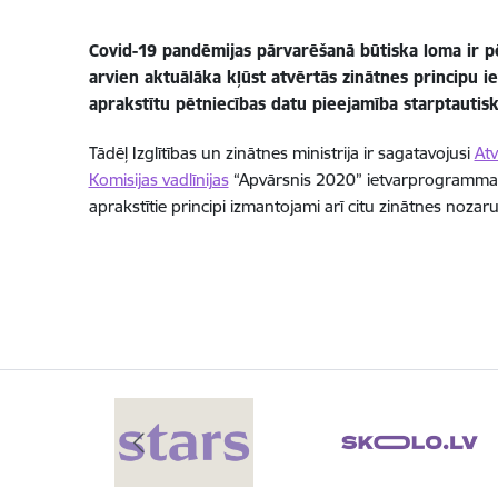
Covid-19 pandēmijas pārvarēšanā būtiska loma ir pē
arvien aktuālāka kļūst atvērtās zinātnes principu i
aprakstītu pētniecības datu pieejamība starptautisk
Tādēļ Izglītības un zinātnes ministrija ir sagatavojusi
Atv
Komisijas vadlīnijas
“Apvārsnis 2020” ietvarprogrammas C
aprakstītie principi izmantojami arī citu zinātnes nozar