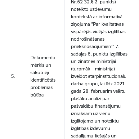
Nr.62 32.§ 2. punkts)
noteikto uzdevumu
kontekstā ar informatīvā
ziņojuma "Par kvalitatīvas
vispārējās vidējās izglītības
nodrošināšanas
priekšnosacījumiem" 7.
sadaļas 6. punktu Izglītības
Dokumenta
un zinātnes ministrijai
mērķis un
(turpmāk – ministrija)
sākotnēji
5.
izveidot starpinstitucionālu
identificētās
darba grupu, lai līdz 2021.
problēmas
gada 28. februārim veiktu
būtība
plašāku analīzi par
pašvaldību finansējumu
izmaksām uz vienu
izglītojamo un noteiktu
izglītības izdevumu
sadalījumu tiešajās un