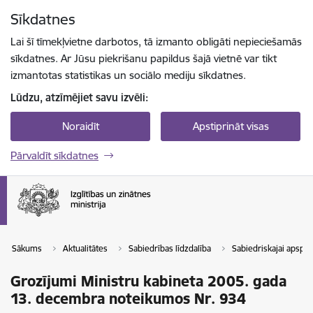
Pāriet uz lapas saturu
Sīkdatnes
Spied
lai meklētu
Enter
Lai šī tīmekļvietne darbotos, tā izmanto obligāti nepieciešamās
sīkdatnes. Ar Jūsu piekrišanu papildus šajā vietnē var tikt
izmantotas statistikas un sociālo mediju sīkdatnes.
Lūdzu, atzīmējiet savu izvēli:
Noraidīt
Apstiprināt visas
Pārvaldīt sīkdatnes
Sākums
Aktualitātes
Sabiedrības līdzdalība
Sabiedriskajai apspri
Grozījumi Ministru kabineta 2005. gada
13. decembra noteikumos Nr. 934