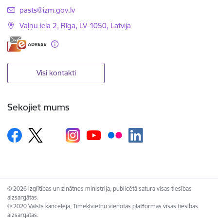
E-pasts:
pasts@izm.gov.lv
Vaļņu iela 2, Rīga, LV-1050, Latvija
Visi kontakti
Sekojiet mums
© 2026 Izglītības un zinātnes ministrija, publicētā satura visas tiesības
aizsargātas.
© 2020 Valsts kanceleja, Tīmekļvietņu vienotās platformas visas tiesības
aizsargātas.