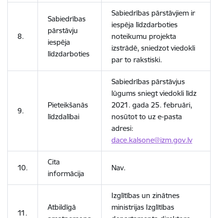
Sabiedrības pārstāvjiem ir
Sabiedrības
iespēja līdzdarboties
pārstāvju
8.
noteikumu projekta
iespēja
izstrādē, sniedzot viedokli
līdzdarboties
par to rakstiski.
Sabiedrības pārstāvjus
lūgums sniegt viedokli līdz
Pieteikšanās
2021. gada 25. februāri,
9.
līdzdalībai
nosūtot to uz e-pasta
adresi:
dace.kalsone@izm.gov.lv
Cita
10.
Nav.
informācija
Izglītības un zinātnes
Atbildīgā
ministrijas Izglītības
11.