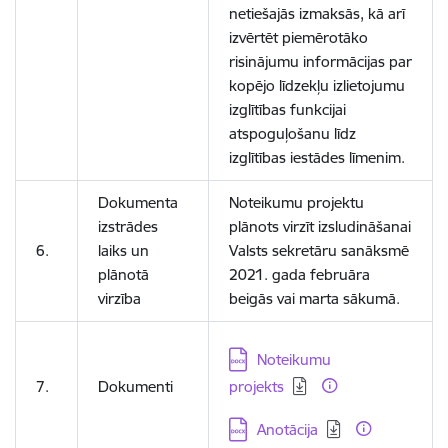
netiešajās izmaksās, kā arī
izvērtēt piemērotāko
risinājumu informācijas par
kopējo līdzekļu izlietojumu
izglītības funkcijai
atspoguļošanu līdz
izglītības iestādes līmenim.
Dokumenta
Noteikumu projektu
izstrādes
plānots virzīt izsludināšanai
6.
laiks un
Valsts sekretāru sanāksmē
plānotā
2021. gada februāra
virzība
beigās vai marta sākumā.
Lejupielādēt:
Noteikumu
7.
Dokumenti
projekts
Lejupielādēt:
Anotācija