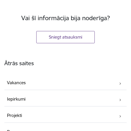
Vai šī informācija bija noderīga?
Sniegt atsauksmi
Kājene
Ātrās saites
Vakances
Iepirkumi
Projekti