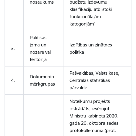
nosaukums
budžetu izdevumu
klasifikāciju atbilstoši
funkcionālajām
kategorijām"
Politikas
joma un
Izglītības un zinātnes
3.
nozare vai
politika
teritorija
Pašvaldības, Valsts kase,
Dokumenta
4.
Centrālās statistikas
mērķgrupas
pārvalde
Noteikumu projekts
izstrādāts, ievērojot
Ministru kabineta 2020.
gada 20. oktobra sēdes
protokollēmumā (prot.