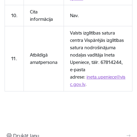
Cita
10.
Nav.
informācija
Valsts izglītības satura
centra Vispārējās izglītības
satura nodrošinājuma
Atbildīgā
nodaļas vadītāja Ineta
11.
amatpersona
Upeniece, tālr. 67814244,
e-pasta
adrese:
ineta.upeniece@vis
c.gov.lv
.
Drukāt lapu