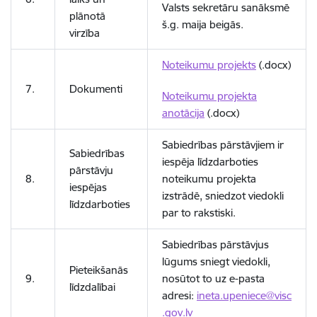
Valsts sekretāru sanāksmē
plānotā
š.g. maija beigās.
virzība
Noteikumu projekts
(.docx)
7.
Dokumenti
Noteikumu projekta
anotācija
(.docx)
Sabiedrības pārstāvjiem ir
Sabiedrības
iespēja līdzdarboties
pārstāvju
8.
noteikumu projekta
iespējas
izstrādē, sniedzot viedokli
līdzdarboties
par to rakstiski.
Sabiedrības pārstāvjus
lūgums sniegt viedokli,
Pieteikšanās
9.
nosūtot to uz e-pasta
līdzdalībai
adresi:
ineta.upeniece@visc
.gov.lv