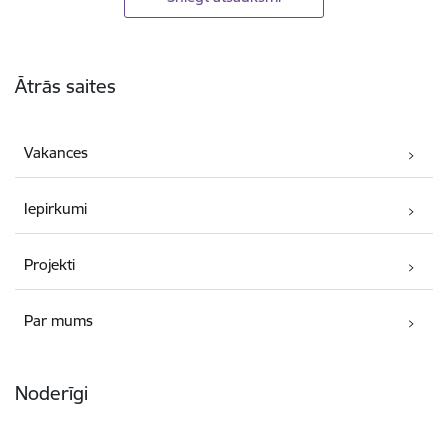
Kājene
Ātrās saites
Vakances
Iepirkumi
Projekti
Par mums
Noderīgi