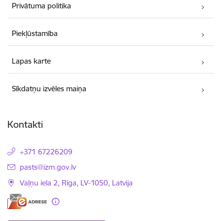
Privātuma politika
Piekļūstamība
Lapas karte
Sīkdatņu izvēles maiņa
Kontakti
+371 67226209
E-pasts:
pasts@izm.gov.lv
Vaļņu iela 2, Rīga, LV-1050, Latvija