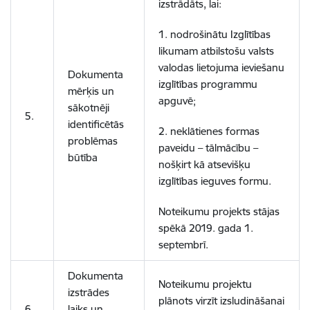
izstrādāts, lai:
1. nodrošinātu Izglītības
likumam atbilstošu valsts
valodas lietojuma ieviešanu
Dokumenta
izglītības programmu
mērķis un
apguvē;
sākotnēji
5.
identificētās
2. neklātienes formas
problēmas
paveidu – tālmācību –
būtība
nošķirt kā atsevišķu
izglītības ieguves formu.
Noteikumu projekts stājas
spēkā 2019. gada 1.
septembrī.
Dokumenta
Noteikumu projektu
izstrādes
plānots virzīt izsludināšanai
6.
laiks un