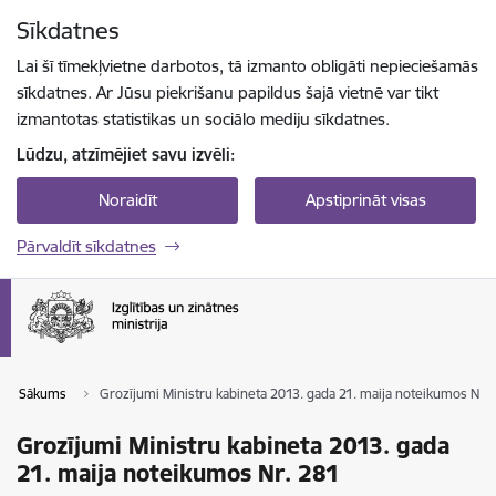
Pāriet uz lapas saturu
Sīkdatnes
Spied
lai meklētu
Enter
Lai šī tīmekļvietne darbotos, tā izmanto obligāti nepieciešamās
sīkdatnes. Ar Jūsu piekrišanu papildus šajā vietnē var tikt
izmantotas statistikas un sociālo mediju sīkdatnes.
Lūdzu, atzīmējiet savu izvēli:
Noraidīt
Apstiprināt visas
Pārvaldīt sīkdatnes
Sākums
Grozījumi Ministru kabineta 2013. gada 21. maija noteikumos Nr. 
Grozījumi Ministru kabineta 2013. gada
21. maija noteikumos Nr. 281