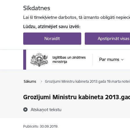
Pāriet uz lapas saturu
Sīkdatnes
Lai šī tīmekļvietne darbotos, tā izmanto obligāti nepiec
Lūdzu, atzīmējiet savu izvēli:
Noraidīt
Apstiprināt visas
Par mums
Sākums
Grozījumi Ministru kabineta 2013.gada 19.marta note
Grozījumi Ministru kabineta 2013.g
Atskaņot tekstu
Publicēts: 30.09.2019.