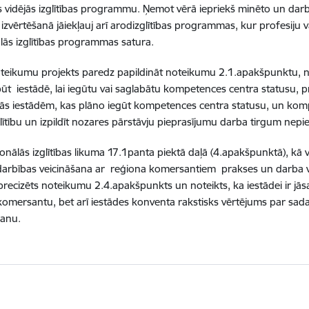
 vidējās izglītības programmu. Ņemot vērā iepriekš minēto un dar
 izvērtēšanā jāiekļauj arī arodizglītības programmas, kur profesiju va
lās izglītības programmas satura.
teikumu projekts paredz papildināt noteikumu 2.1.apakšpunktu, 
ābūt iestādē, lai iegūtu vai saglabātu kompetences centra statusu, pr
cinās iestādēm, kas plāno iegūt kompetences centra statusu, un kom
zglītību un izpildīt nozares pārstāvju pieprasījumu darba tirgum nep
ionālās izglītības likuma 17.1panta piektā daļā (4.apakšpunktā), kā
adarbības veicināšana ar reģiona komersantiem prakses un darba v
precizēts noteikumu 2.4.apakšpunkts un noteikts, ka iestādei ir jās
omersantu, bet arī iestādes konventa rakstisks vērtējums par sad
šanu.