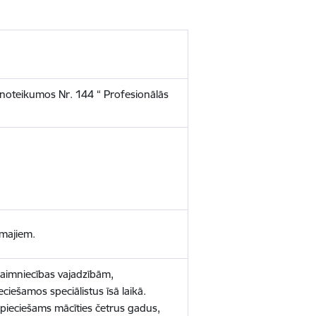
 noteikumos Nr. 144 “ Profesionālās
amajiem.
tsaimniecības vajadzībām,
iešamos speciālistus īsā laikā.
epieciešams mācīties četrus gadus,