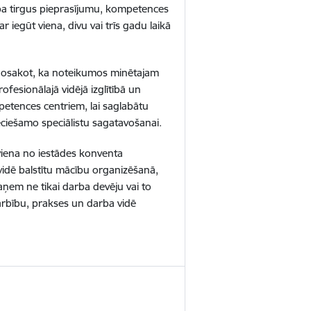
ba tirgus pieprasījumu, kompetences
r iegūt viena, divu vai trīs gadu laikā
nosakot, ka noteikumos minētajam
ofesionālajā vidējā izglītībā un
petences centriem, lai saglabātu
ieciešamo speciālistu sagatavošanai.
 viena no iestādes konventa
idē balstītu mācību organizēšanā,
aņem ne tikai darba devēju vai to
arbību, prakses un darba vidē