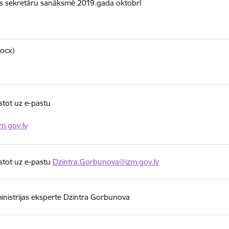
sts sekretāru sanāksmē 2019.gada oktobrī
docx)
kstot uz e-pastu
m.gov.lv
kstot uz e-pastu
Dzintra.Gorbunova@izm.gov.lv
ministrijas eksperte Dzintra Gorbunova