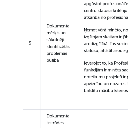
apgūstot profesionālās
centru statusa kritēriju
atkarībā no profesionā
Dokumenta
Ņemot vērā minēto, no
mērķis un
izglītojam skaitam ir j
sākotnēji
5.
arodizglītībā. Tas vei
identificētās
statusu, attīstīt arodi
problēmas
būtība
Ievērojot to, ka Profes
funkcijām ir minēta s
noteikumu projektā ir 
apvienību un nozares k
balstītu mācību īsteno
Dokumenta
izstrādes