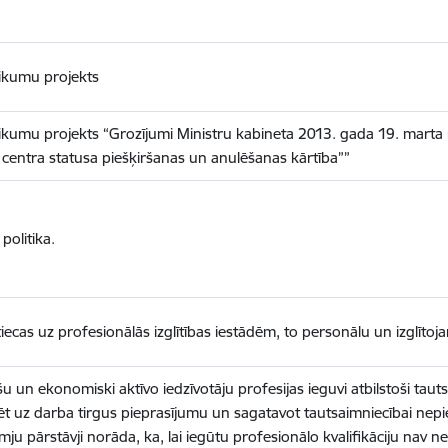
eikumu projekts
ikumu projekts “Grozījumi Ministru kabineta 2013. gada 19. marta
 centra statusa piešķiršanas un anulēšanas kārtība””
politika.
ecas uz profesionālās izglītības iestādēm, to personālu un izglītoj
u un ekonomiski aktīvo iedzīvotāju profesijas ieguvi atbilstoši tau
t uz darba tirgus pieprasījumu un sagatavot tautsaimniecībai nepiec
u pārstāvji norāda, ka, lai iegūtu profesionālo kvalifikāciju nav n