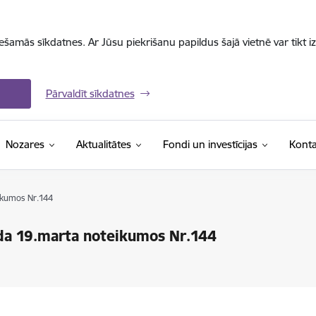
iešamās sīkdatnes. Ar Jūsu piekrišanu papildus šajā vietnē var tikt i
Pārvaldīt sīkdatnes
Nozares
Aktualitātes
Fondi un investīcijas
Konta
ikumos Nr.144
ada 19.marta noteikumos Nr.144