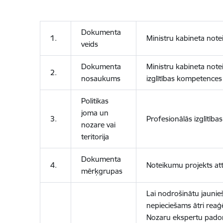
Dokumenta
1.
Ministru kabineta not
veids
Dokumenta
Ministru kabineta note
2.
nosaukums
izglītības kompetences
Politikas
joma un
3.
Profesionālās izglītības 
nozare vai
teritorija
Dokumenta
4.
Noteikumu projekts atti
mērķgrupas
Lai nodrošinātu jaunieš
nepieciešams ātri reaģē
Nozaru ekspertu padomj