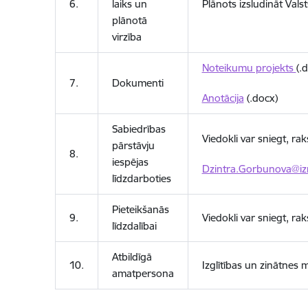
6.
laiks un
Plānots izsludināt Val
plānotā
virzība
Noteikumu projekts
(.
7.
Dokumenti
Anotācija
(.docx)
Sabiedrības
Viedokli var sniegt, ra
pārstāvju
8.
iespējas
Dzintra.Gorbunova@iz
līdzdarboties
Pieteikšanās
9.
Viedokli var sniegt, ra
līdzdalībai
Atbildīgā
10.
Izglītības un zinātnes 
amatpersona