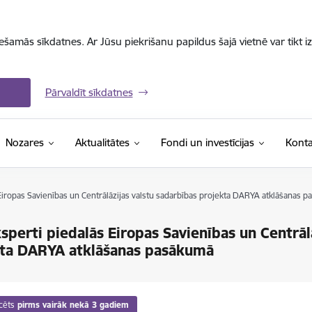
iešamās sīkdatnes. Ar Jūsu piekrišanu papildus šajā vietnē var tikt i
Pārvaldīt sīkdatnes
Nozares
Aktualitātes
Fondi un investīcijas
Konta
Eiropas Savienības un Centrālāzijas valstu sadarbības projekta DARYA atklāšanas 
sperti piedalās Eiropas Savienības un Centrāl
kta DARYA atklāšanas pasākumā
cēts
pirms vairāk nekā 3 gadiem