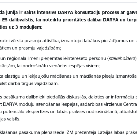
da jūnijā ir sākts intensīvs DARYA konsultāciju process ar gal
n ES dalībvalstīs, lai noteiktu prioritātes dalībai DARYA un tu
ties uz 3 moduļiem:
otni vērsta prasmju attīstība, izmantojot labākus pierādījumus un a
tātiem un prasmju vajadzībām;
s un reģionālā līmenī pieņemtas ieinteresēto personu (
stakeholders
ikācijām, lai nodrošinātu vienādas iespējas visiem;
ka elastīgu un iekļaujošu mācīšanas un mācīšanās pieeju izmantošan
bilst darba tirgus vajadzībām.
s pasākuma dalībnieki piedalījās diskusijās, daloties ar informāciju
t DARYA moduļu īstenošanas iespējas, sadarbības virzienus Centrālāz
tu potenciālu ekspertīzes un labās prakses nodrošināšanā, atbalstot
jas valstīs.
lāšanas pasākuma plenārsēdē IZM prezentēja Latvijas labās prakse