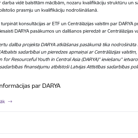
ar darba vidē balstītām mācībām, nozaru kvalifikāciju struktūru un
bilstošo prasmju un kvalifikāciju nodrošināšanā.
s turpināt konsultācijas ar ETF un Centrālāzijas valstīm par DARYA pr
iesaisti DARYA pasākumos un dalīšanos pieredzē ar Centrālāzijas va
rtu dalība projekta DARYA atklāšanas pasākumā tika nodrošināta I
"Atbalsts sadarbībai un pieredzes apmaiņai ar Centrālāzijas valstīm
n for Resourceful Youth in Central Asia (DARYA)” ieviešanu” ietvaros 
s sadarbības finansējumu atbilstoši Latvijas Attīstības sadarbības 
informācijas par DARYA
rāk