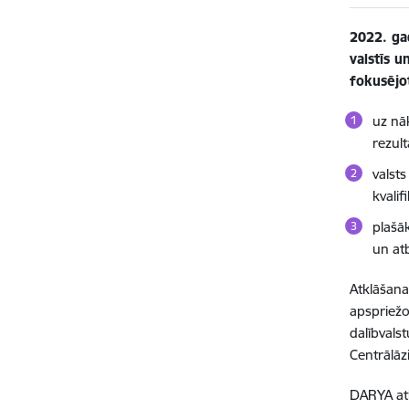
2022. ga
valstīs u
fokusējo
uz nāk
rezul
valst
kvalif
plašā
un at
Atklāšana
apspriežo
dalībvals
Centrālāzi
DARYA atk