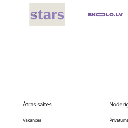
Kājene
Ātrās saites
Noderīg
Vakances
Privātuma