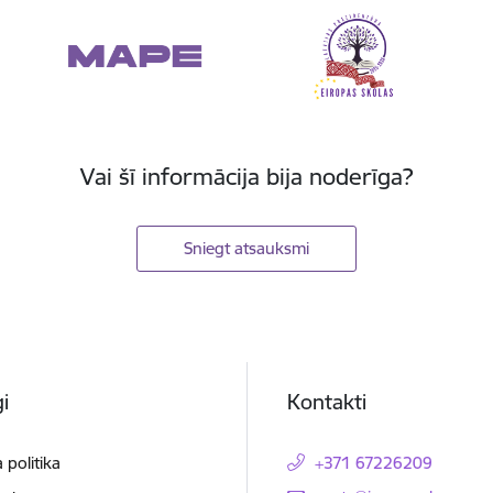
Vai šī informācija bija noderīga?
Sniegt atsauksmi
i
Kontakti
 politika
+371 67226209