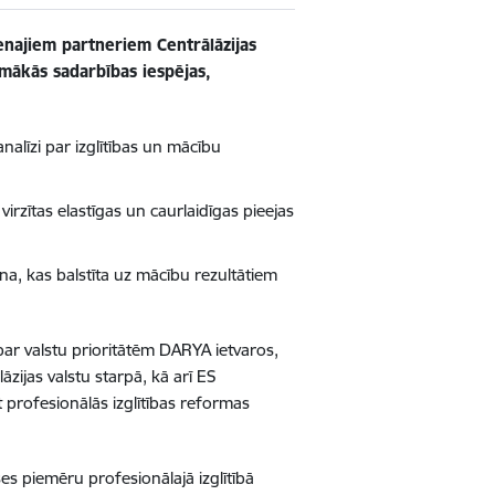
venajiem partneriem Centrālāzijas
rpmākās sadarbības iespējas,
nalīzi par izglītības un mācību
) virzītas elastīgas un caurlaidīgas pieejas
a, kas balstīta uz mācību rezultātiem
 par valstu prioritātēm DARYA ietvaros,
ijas valstu starpā, kā arī ES
 profesionālās izglītības reformas
s piemēru profesionālajā izglītībā