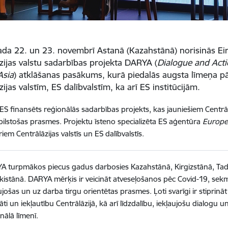
da 22. un 23. novembrī Astanā (Kazahstānā) norisinās Eir
zijas valstu sadarbības projekta DARYA (
Dialogue and Acti
Asia
) atklāšanas pasākums, kurā piedalās augsta līmeņa pā
zijas valstīm, ES dalībvalstīm, ka arī ES institūcijām.
ES finansēts reģionālās sadarbības projekts, kas jauniešiem Centrāl
bilstošas prasmes. Projektu īsteno specializēta ES aģentūra
Europe
iem Centrālāzijas valstīs un ES dalībvalstīs.
A turpmākos piecus gadus darbosies Kazahstānā, Kirgizstānā, Tad
istānā. DARYA mērķis ir veicināt atveseļošanos pēc Covid-19, sekmē
ujošas un uz darba tirgu orientētas prasmes. Ļoti svarīgi ir stiprinā
tāti un iekļautību Centrālāzijā, kā arī līdzdalību, iekļaujošu dialog
nālā līmenī.