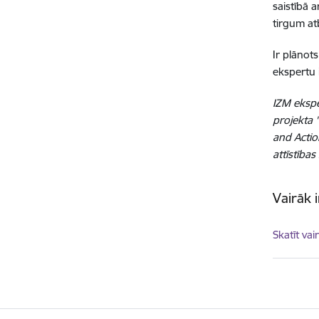
saistībā 
tirgum at
Ir plānot
ekspertu 
IZM ekspe
projekta 
and Actio
attīstība
Vairāk 
Skatīt vai