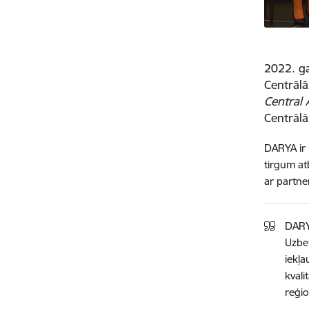
2022. ga
Centrālā
Central 
Centrālā
DARYA ir 
tirgum at
ar partner
DARY
Uzbek
iekļa
kvali
reģio