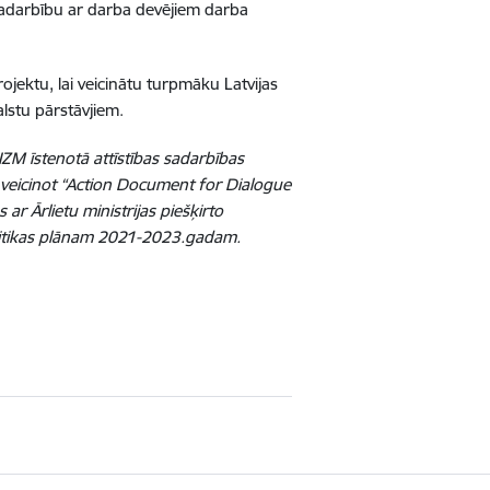
 sadarbību ar darba devējiem darba
ojektu, lai veicinātu turpmāku Latvijas
lstu pārstāvjiem.
ZM īstenotā attīstības sadarbības
, veicinot “Action Document for Dialogue
ar Ārlietu ministrijas piešķirto
politikas plānam 2021-2023.gadam.