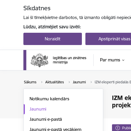
Pāriet uz lapas saturu
Sīkdatnes
Lai šī tīmekļvietne darbotos, tā izmanto obligāti nepiec
Lūdzu, atzīmējiet savu izvēli:
Noraidīt
Apstiprināt visas
Par mums
Sākums
Aktualitātes
Jaunumi
IZM eksperti piedalās 
IZM ek
Notikumu kalendārs
proje
Jaunumi
Jaunumi e-pastā
Publi
Jaunumi e-pastā vecākiem