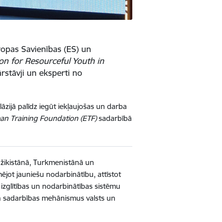
opas Savienības (ES) un
on for Resourceful Youth in
rstāvji un eksperti no
āzijā palīdz iegūt iekļaujošas un darba
an Training Foundation (ETF)
sadarbībā
žikistānā, Turkmenistānā un
jot jauniešu nodarbinātību, attīstot
t izglītības un nodarbinātības sistēmu
u un sadarbības mehānismus valsts un