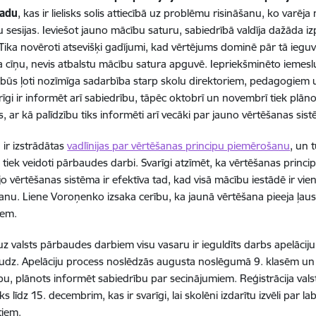
gadu
, kas ir lielisks solis attiecībā uz problēmu risināšanu, ko va
sesijas. Ieviešot jauno mācību saturu, sabiedrībā valdīja dažāda iz
 Tika novēroti atsevišķi gadījumi, kad vērtējums dominē pār tā ieguv
a cīņu, nevis atbalstu mācību satura apguvē. Iepriekšminēto iemesl
 būs ļoti nozīmīga sadarbība starp skolu direktoriem, pedagogiem un
rīgi ir informēt arī sabiedrību, tāpēc oktobrī un novembrī tiek plāno
s, ar kā palīdzību tiks informēti arī vecāki par jauno vērtēšanas sis
 ir izstrādātas
vadlīnijas par vērtēšanas principu piemērošanu
, un 
ā tiek veidoti pārbaudes darbi. Svarīgi atzīmēt, ka vērtēšanas princi
 jo vērtēšanas sistēma ir efektīva tad, kad visā mācību iestādē ir vi
nu. Liene Voroņenko izsaka cerību, ka jaunā vērtēšana pieeja ļaus s
iem.
uz valsts pārbaudes darbiem visu vasaru ir ieguldīts darbs apelāciju 
dz. Apelāciju process noslēdzās augusta noslēgumā 9. klasēm un
pu, plānots informēt sabiedrību par secinājumiem. Reģistrācija va
ks līdz 15. decembrim, kas ir svarīgi, lai skolēni izdarītu izvēli par
tiem.