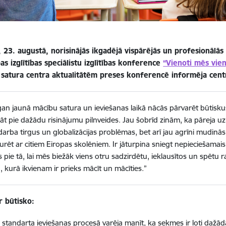
 23. augustā, norisinājās ikgadējā vispārējās un profesionālās 
as izglītības speciālistu izglītības konference
“Vienoti mēs vien
as satura centra aktualitātēm preses konferencē informēja cen
gan jaunā mācību satura un ieviešanas laikā nācās pārvarēt būtisku
āt pie dažādu risinājumu pilnveides. Jau šobrīd zinām, ka pāreja uz 
 darba tirgus un globalizācijas problēmas, bet arī jau agrīni mudinās 
rēt ar citiem Eiropas skolēniem. Ir jāturpina sniegt nepieciešamais
 pie tā, lai mēs biežāk viens otru sadzirdētu, ieklausītos un spētu 
, kurā ikvienam ir prieks mācīt un mācīties.”
r būtisko:
 standarta ieviešanas procesā varēja manīt, ka sekmes ir ļoti daž