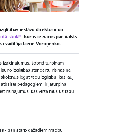
izglītības iestāžu direktoru un
otā skolā”
, kuras ietvaros par Valsts
tra vadītāja Liene Voroņenko.
s izaicinājumus, šobrīd turpinām
jauno izglītības standartu risinās ne
skolēnus iegūt tādu izglītību, kas ļauj
 atbalsts pedagogiem, ir jāturpina
rast risinājumus, kas virza mūs uz tādu
ādas - gan starp dažādiem mācību