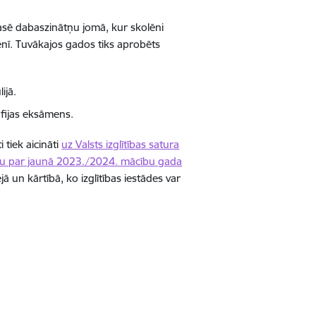
asē dabaszinātņu jomā, kur skolēni
īmenī. Tuvākajos gados tiks aprobēts
lijā.
āfijas eksāmens.
 tiek aicināti
uz Valsts izglītības satura
ināru par jaunā 2023./2024. mācību gada
ā un kārtībā, ko izglītības iestādes var