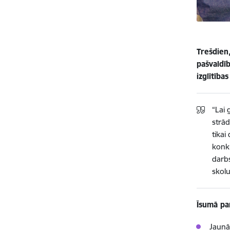
Trešdien,
pašvaldīb
izglītīb
“Lai 
strād
tikai
konku
darbs
skolu
Īsumā pa
Jaunā