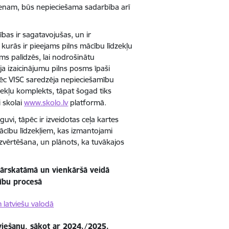
vienam, būs nepieciešama sadarbība arī
cības ir sagatavojušas, un ir
 kurās ir pieejams pilns mācību līdzekļu
s palīdzēs, lai nodrošinātu
ja izaicinājumu pilns posms īpaši
ēc VISC saredzēja nepieciešamību
īdzekļu komplekts, tāpat šogad tiks
i skolai
www.skolo.lv
platformā.
vi, tāpēc ir izveidotas ceļa kartes
ācību līdzekļiem, kas izmantojami
zvērtēšana, un plānots, ka tuvākajos
pārskatāmā un vienkāršā veidā
cību procesā
m latviešu valodā
eviešanu, sākot ar 2024./2025.