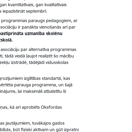
kvantitatīvais, gan kvalitatīvais
ts iepazīstināt septembrī.
cību programmas paraugs pedagogiem, ar
asociāciju ir panākta vienošanās arī par
pastiprināta uzmanība skolēnu
tskolā.
u asociāciju par alternatīva programmas
i, tādā veidā ļaujot realizēt šo mācību
dzekļu izstrādē, tādējādi vidusskolas
ozījumiem izglītības standartā, kas
 izvērtēta parauga programma, un šajā
ājums, lai maksimāli atbalstītu šī
iņas, kā arī aprobēts Oksfordas
bas jautājumiem, tuvākajos gados
bībās, būt fiziski aktīvam un gūt izpratni