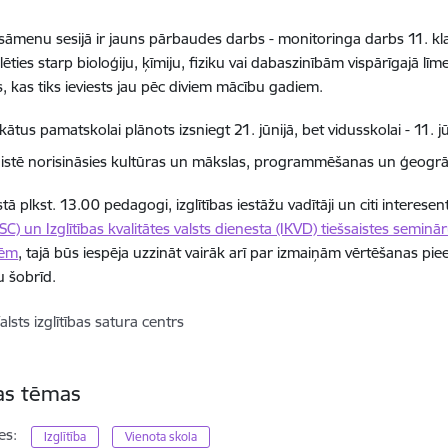
āmenu sesijā ir jauns pārbaudes darbs - monitoringa darbs 11. kl
lēties starp bioloģiju, ķīmiju, fiziku vai dabaszinībām vispārīgajā l
 kas tiks ieviests jau pēc diviem mācību gadiem.
ikātus pamatskolai plānots izsniegt 21. jūnijā, bet vidusskolai - 11. jū
aistē norisināsies kultūras un mākslas, programmēšanas un ģeogr
ā plkst. 13.00 pedagogi, izglītības iestāžu vadītāji un citi interesenti
ISC) un Izglītības kvalitātes valsts dienesta (IKVD) tiešsaistes sem
tēm
, tajā būs iespēja uzzināt vairāk arī par izmaiņām vērtēšanas pieej
au šobrīd.
alsts izglītības satura centrs
tas tēmas
es:
Izglītība
Vienota skola