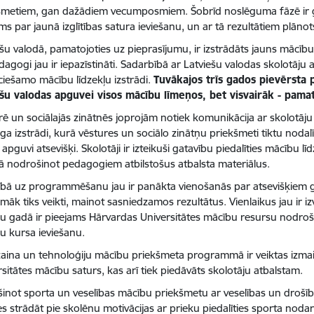
šmetiem, gan dažādiem vecumposmiem. Šobrīd noslēguma fāzē ir gan 
ms par jaunā izglītības satura ieviešanu, un ar tā rezultātiem plāno
ešu valodā, pamatojoties uz pieprasījumu, ir izstrādāts jauns mā
agogi jau ir iepazīstināti. Sadarbībā ar Latviešu valodas skolotāju 
ciešamo mācību līdzekļu izstrādi.
Tuvākajos trīs gados pievērsta 
ešu valodas apguvei visos mācību līmeņos, bet visvairāk - pama
rē un sociālajās zinātnēs joprojām notiek komunikācija ar skolotāj
a izstrādi, kurā vēstures un sociālo zinātņu priekšmeti tiktu nodalīt
apguvi atsevišķi. Skolotāji ir izteikuši gatavību piedalīties mācību lī
 nodrošinot pedagogiem atbilstošus atbalsta materiālus.
cībā uz programmēšanu jau ir panākta vienošanās par atsevišķiem gr
camāk tiks veikti, mainot sasniedzamos rezultātus. Vienlaikus jau ir
u gadā ir pieejams Hārvardas Universitātes mācību resursu nodrošin
u kursa ieviešanu.
izaina un tehnoloģiju mācību priekšmeta programmā ir veiktas izma
sitātes mācību saturs, kas arī tiek piedāvāts skolotāju atbalstam.
šinot sporta un veselības mācību priekšmetu ar veselības un drošī
s strādāt pie skolēnu motivācijas ar prieku piedalīties sporta nodar