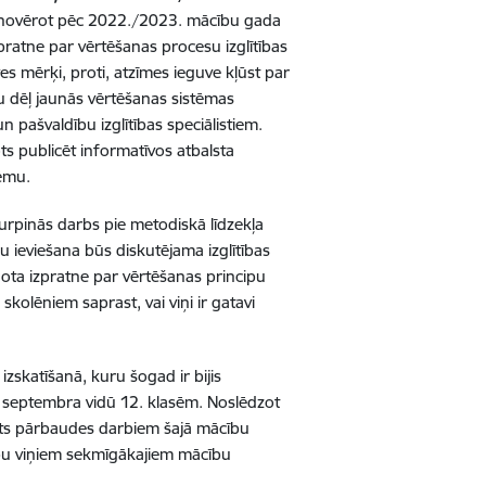
rēja novērot pēc 2022./2023. mācību gada
pratne par vērtēšanas procesu izglītības
es mērķi, proti, atzīmes ieguve kļūst par
u dēļ jaunās vērtēšanas sistēmas
 pašvaldību izglītības speciālistiem.
ts publicēt informatīvos atbalsta
tēmu.
turpinās darbs pie metodiskā līdzekļa
pu ieviešana būs diskutējama izglītības
enota izpratne par vērtēšanas principu
kolēniem saprast, vai viņi ir gatavi
izskatīšanā, kuru šogad ir bijis
 septembra vidū 12. klasēm. Noslēdzot
lsts pārbaudes darbiem šajā mācību
 labu viņiem sekmīgākajiem mācību