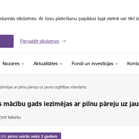
iešamās sīkdatnes. Ar Jūsu piekrišanu papildus šajā vietnē var tikt i
Pārvaldīt sīkdatnes
Nozares
Aktualitātes
Fondi un investīcijas
Konta
īmējas ar pilnu pāreju uz jauno izglītības standartu
s mācību gads iezīmējas ar pilnu pāreju uz jau
ņot tekstu
cēts
pirms vairāk nekā 2 gadiem