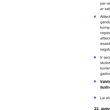
par v
ar sa
Attiec
gandar
kompl
nepiec
attie
iesais
sagata
Ir se
skolo
konkr
gados
Valst
ilust
Lai a
22. augu