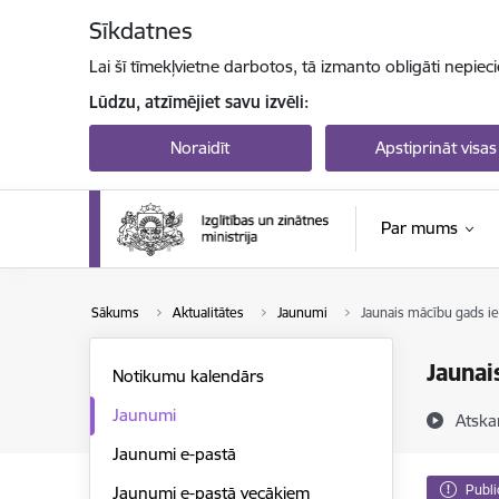
Pāriet uz lapas saturu
Sīkdatnes
Lai šī tīmekļvietne darbotos, tā izmanto obligāti nepiec
Lūdzu, atzīmējiet savu izvēli:
Noraidīt
Apstiprināt visas
Par mums
Sākums
Aktualitātes
Jaunumi
Jaunais mācību gads iez
Jaunai
Notikumu kalendārs
Jaunumi
Atska
Jaunumi e-pastā
Publi
Jaunumi e-pastā vecākiem