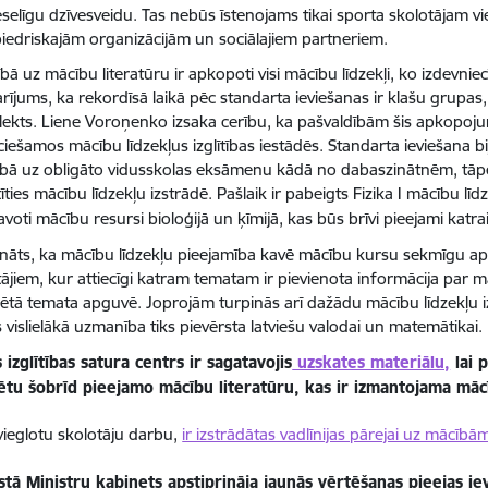
eselīgu dzīvesveidu. Tas nebūs īstenojams tikai sporta skolotājam 
biedriskajām organizācijām un sociālajiem partneriem.
ībā uz mācību literatūru ir apkopoti visi mācību līdzekļi, ko izdevnie
ījums, ka rekordīsā laikā pēc standarta ieviešanas ir klašu grupas,
ekts. Liene Voroņenko izsaka cerību, ka pašvaldībām šis apkopojum
iešamos mācību līdzekļus izglītības iestādēs. Standarta ieviešana bi
cībā uz obligāto vidusskolas eksāmenu kādā no dabaszinātnēm, tāp
tīties mācību līdzekļu izstrādē. Pašlaik ir pabeigts Fizika I mācību l
voti mācību resursi bioloģijā un ķīmijā, kas būs brīvi pieejami katra
cināts, ka mācību līdzekļu pieejamība kavē mācību kursu sekmīgu apgu
tājiem, kur attiecīgi katram tematam ir pievienota informācija par m
ētā temata apguvē. Joprojām turpinās arī dažādu mācību līdzekļu i
 vislielākā uzmanība tiks pievērsta latviešu valodai un matemātikai.
s izglītības satura centrs ir sagatavojis
uzskates materiālu,
lai 
rētu šobrīd pieejamo mācību literatūru, kas ir izmantojama mā
tvieglotu skolotāju darbu,
ir izstrādātas vadlīnijas pārejai uz mācībā
stā Ministru kabinets apstiprināja jaunās vērtēšanas pieejas i