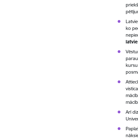
priek
pētīju
Latvi
ko ped
nepie
latvi
Vēstu
paraug
kursu 
posmā
Attie
visti
mācīb
mācīb
Arī d
Univer
Papla
nāksie