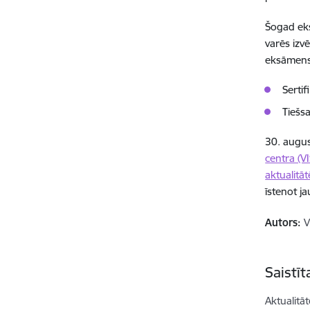
Šogad eks
varēs izvē
eksāmens,
Sertif
Tiešs
30. august
centra (V
aktualitā
īstenot j
Autors:
V
Saistī
Aktualitāt